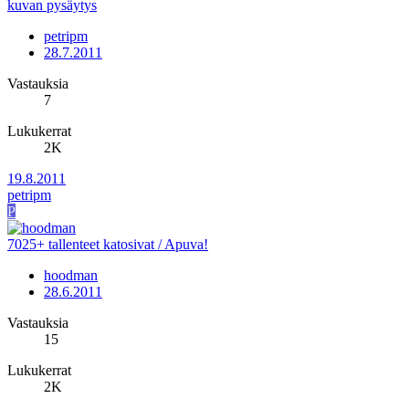
kuvan pysäytys
petripm
28.7.2011
Vastauksia
7
Lukukerrat
2K
19.8.2011
petripm
P
7025+ tallenteet katosivat / Apuva!
hoodman
28.6.2011
Vastauksia
15
Lukukerrat
2K