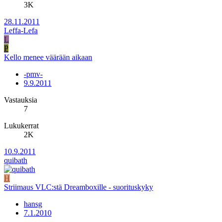
3K
28.11.2011
Leffa-Lefa
L
P
Kello menee väärään aikaan
-pmv-
9.9.2011
Vastauksia
7
Lukukerrat
2K
10.9.2011
quibath
H
Striimaus VLC:stä Dreamboxille - suorituskyky
hansg
7.1.2010