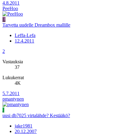
4.8.2011
PeeHoo
L
Tarvetta uudelle Dreambox mallille
Leffa-Lefa
12.4.2011
2
Vastauksia
37
Lukukerrat
4K
5.7.2011
pmantynen
J
uusi db7025 virtalähde? Kestääkö?
jake1981
20.12.2007