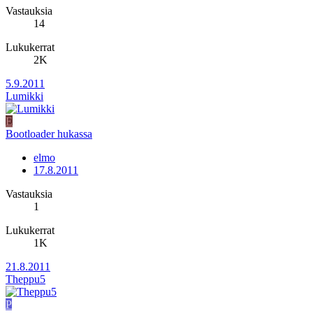
Vastauksia
14
Lukukerrat
2K
5.9.2011
Lumikki
E
Bootloader hukassa
elmo
17.8.2011
Vastauksia
1
Lukukerrat
1K
21.8.2011
Theppu5
P