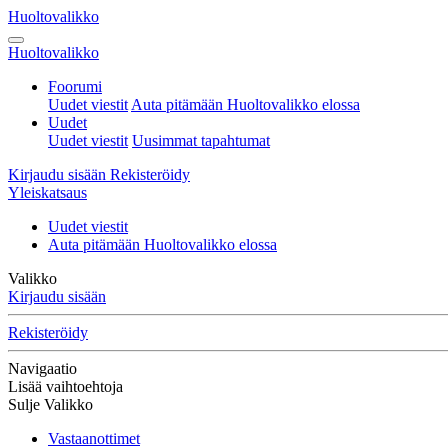
Huoltovalikko
Huoltovalikko
Foorumi
Uudet viestit
Auta pitämään Huoltovalikko elossa
Uudet
Uudet viestit
Uusimmat tapahtumat
Kirjaudu sisään
Rekisteröidy
Yleiskatsaus
Uudet viestit
Auta pitämään Huoltovalikko elossa
Valikko
Kirjaudu sisään
Rekisteröidy
Navigaatio
Lisää vaihtoehtoja
Sulje Valikko
Vastaanottimet