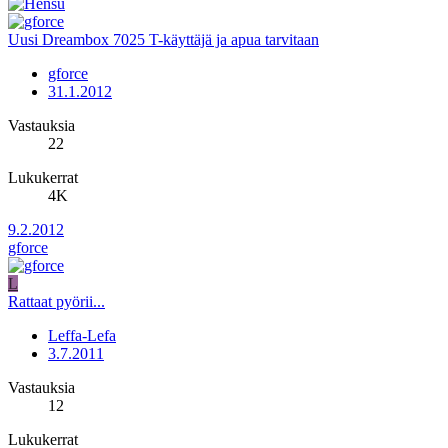
Uusi Dreambox 7025 T-käyttäjä ja apua tarvitaan
gforce
31.1.2012
Vastauksia
22
Lukukerrat
4K
9.2.2012
gforce
L
Rattaat pyörii...
Leffa-Lefa
3.7.2011
Vastauksia
12
Lukukerrat