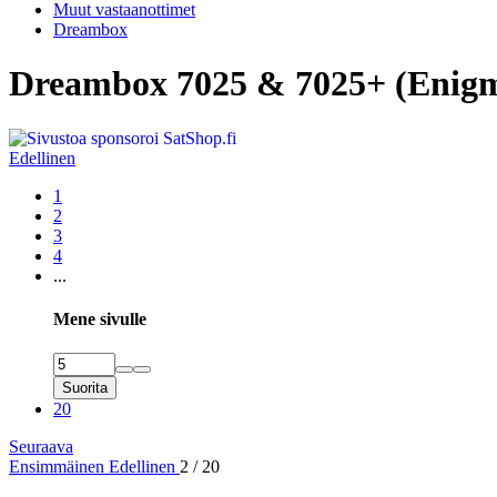
Muut vastaanottimet
Dreambox
Dreambox 7025 & 7025+ (Enig
Edellinen
1
2
3
4
...
Mene sivulle
Suorita
20
Seuraava
Ensimmäinen
Edellinen
2 / 20