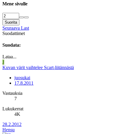
Mene sivulle
Suorita
Seuraava
Last
Suodattimet
Suodata:
Lataa...
J
Kuvan värit vaihtelee Scart-liitännästä
juosukai
17.8.2011
Vastauksia
7
Lukukerrat
4K
28.2.2012
Hensu