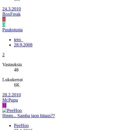
24.3.2010
BoxFreak
B
T
Puukotusta
tero_
28.9.2008
2
Vastauksia
48
Lukukerrat
6K
28.2.2010
McPupu
M
Hmm... Samba jaon hitaus??
PeeHoo