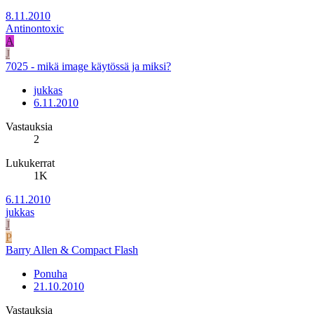
8.11.2010
Antinontoxic
A
J
7025 - mikä image käytössä ja miksi?
jukkas
6.11.2010
Vastauksia
2
Lukukerrat
1K
6.11.2010
jukkas
J
P
Barry Allen & Compact Flash
Ponuha
21.10.2010
Vastauksia