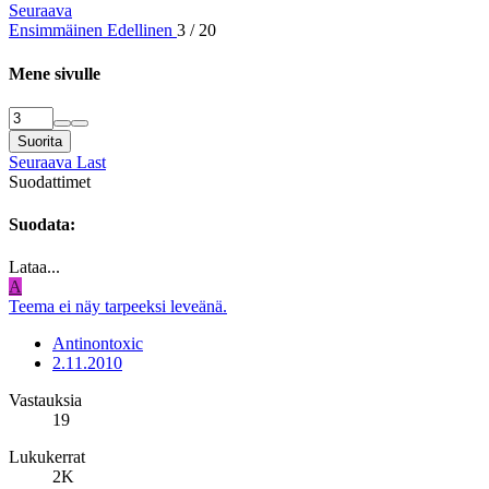
Seuraava
Ensimmäinen
Edellinen
3 / 20
Mene sivulle
Suorita
Seuraava
Last
Suodattimet
Suodata:
Lataa...
A
Teema ei näy tarpeeksi leveänä.
Antinontoxic
2.11.2010
Vastauksia
19
Lukukerrat
2K