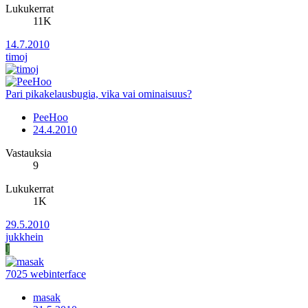
Lukukerrat
11K
14.7.2010
timoj
Pari pikakelausbugia, vika vai ominaisuus?
PeeHoo
24.4.2010
Vastauksia
9
Lukukerrat
1K
29.5.2010
jukkhein
J
7025 webinterface
masak