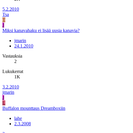
5.2.2010
Tsa
T
J
Miksi kanavahaku ei lisää uusia kanavia?
jmarin
24.1.2010
Vastauksia
2
Lukukerrat
1K
3.2.2010
jmarin
J
L
Buffalon mounttaus Dreamboxiin
lahe
2.3.2008