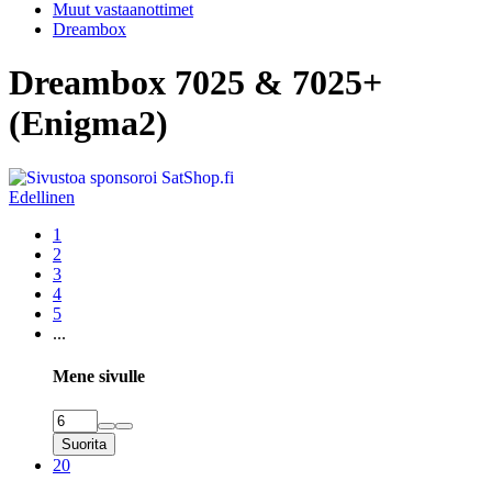
Muut vastaanottimet
Dreambox
Dreambox 7025 & 7025+
(Enigma2)
Edellinen
1
2
3
4
5
...
Mene sivulle
Suorita
20