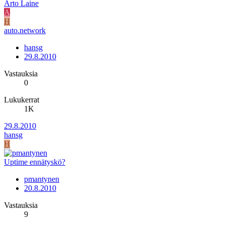
Arto Laine
A
H
auto.network
hansg
29.8.2010
Vastauksia
0
Lukukerrat
1K
29.8.2010
hansg
H
Uptime ennätyskö?
pmantynen
20.8.2010
Vastauksia
9