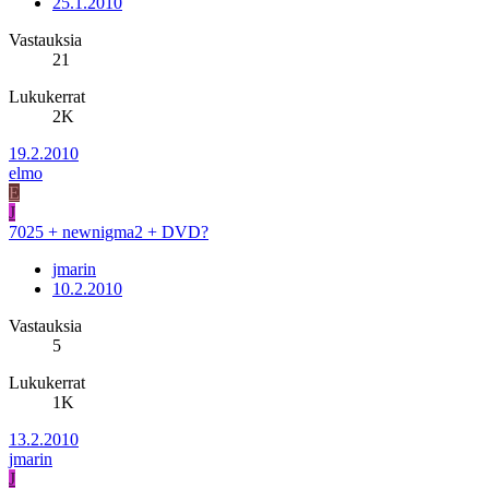
25.1.2010
Vastauksia
21
Lukukerrat
2K
19.2.2010
elmo
E
J
7025 + newnigma2 + DVD?
jmarin
10.2.2010
Vastauksia
5
Lukukerrat
1K
13.2.2010
jmarin
J