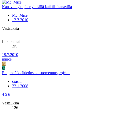
Kanava nykii, ber ylhäällä kaikilla kanavilla
Mc_Mice
12.3.2010
Vastauksia
11
Lukukerrat
2K
19.7.2010
mnice
M
C
Enigma2 kielitiedoston suomennusprojekti
crashi
22.1.2008
4
5
6
Vastauksia
126