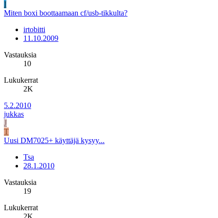
I
Miten boxi boottaamaan cf/usb-tikkulta?
irtobitti
11.10.2009
Vastauksia
10
Lukukerrat
2K
5.2.2010
jukkas
J
T
Uusi DM7025+ käyttäjä kysyy...
Tsa
28.1.2010
Vastauksia
19
Lukukerrat
2K