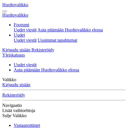
Huoltovalikko
Huoltovalikko
Foorumi
Uudet viestit
Auta pitämään Huoltovalikko elossa
Uudet
Uudet viestit
Uusimmat tapahtumat
Kirjaudu sisään
Rekisteröidy
Yleiskatsaus
Uudet viestit
Auta pitämään Huoltovalikko elossa
Valikko
Kirjaudu sisään
Rekisteröidy
Navigaatio
Lisää vaihtoehtoja
Sulje Valikko
Vastaanottimet