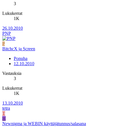
3
Lukukerrat
1K
26.10.2010
PNP
P
BitchcX ja Screen
Ponuha
12.10.2010
Vastauksia
3
Lukukerrat
1K
13.10.2010
tetra
T
H
Newnigma ja WEBIN käyttäjätunnus/salasana