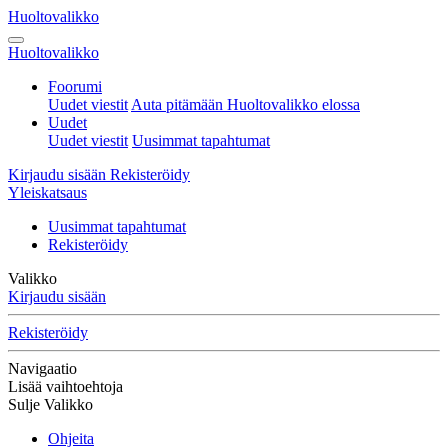
Huoltovalikko
Huoltovalikko
Foorumi
Uudet viestit
Auta pitämään Huoltovalikko elossa
Uudet
Uudet viestit
Uusimmat tapahtumat
Kirjaudu sisään
Rekisteröidy
Yleiskatsaus
Uusimmat tapahtumat
Rekisteröidy
Valikko
Kirjaudu sisään
Rekisteröidy
Navigaatio
Lisää vaihtoehtoja
Sulje Valikko
Ohjeita