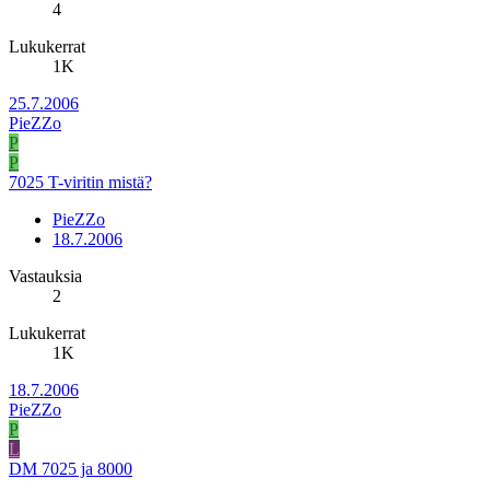
4
Lukukerrat
1K
25.7.2006
PieZZo
P
P
7025 T-viritin mistä?
PieZZo
18.7.2006
Vastauksia
2
Lukukerrat
1K
18.7.2006
PieZZo
P
L
DM 7025 ja 8000