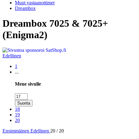
Muut vastaanottimet
Dreambox
Dreambox 7025 & 7025+
(Enigma2)
Edellinen
1
...
Mene sivulle
Suorita
18
19
20
Ensimmäinen
Edellinen
20 / 20