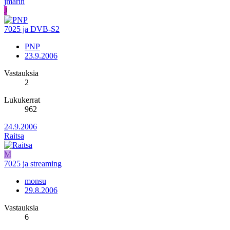
jmarin
J
7025 ja DVB-S2
PNP
23.9.2006
Vastauksia
2
Lukukerrat
962
24.9.2006
Raitsa
M
7025 ja streaming
monsu
29.8.2006
Vastauksia
6