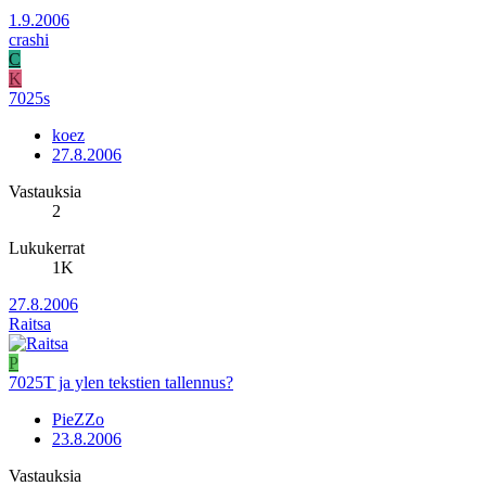
1.9.2006
crashi
C
K
7025s
koez
27.8.2006
Vastauksia
2
Lukukerrat
1K
27.8.2006
Raitsa
P
7025T ja ylen tekstien tallennus?
PieZZo
23.8.2006
Vastauksia