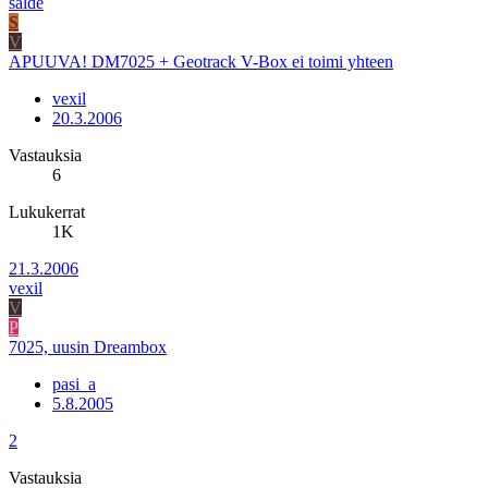
salde
S
V
APUUVA! DM7025 + Geotrack V-Box ei toimi yhteen
vexil
20.3.2006
Vastauksia
6
Lukukerrat
1K
21.3.2006
vexil
V
P
7025, uusin Dreambox
pasi_a
5.8.2005
2
Vastauksia