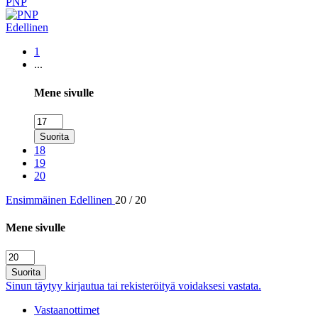
PNP
Edellinen
1
...
Mene sivulle
Suorita
18
19
20
Ensimmäinen
Edellinen
20 / 20
Mene sivulle
Suorita
Sinun täytyy kirjautua tai rekisteröityä voidaksesi vastata.
Vastaanottimet