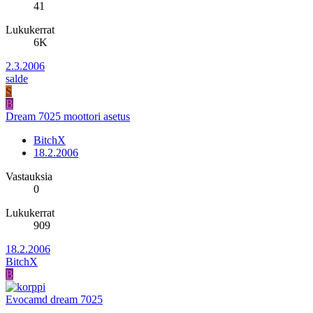
41
Lukukerrat
6K
2.3.2006
salde
S
B
Dream 7025 moottori asetus
BitchX
18.2.2006
Vastauksia
0
Lukukerrat
909
18.2.2006
BitchX
B
Evocamd dream 7025