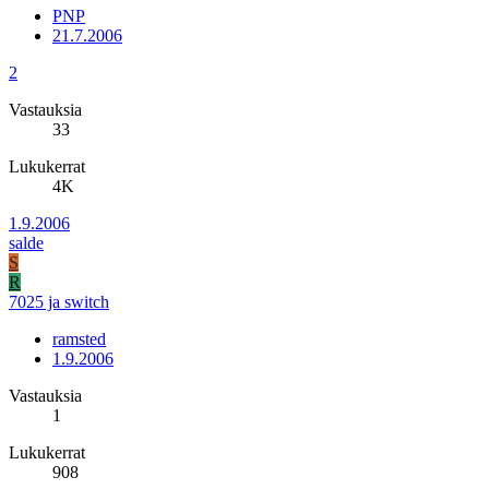
PNP
21.7.2006
2
Vastauksia
33
Lukukerrat
4K
1.9.2006
salde
S
R
7025 ja switch
ramsted
1.9.2006
Vastauksia
1
Lukukerrat
908