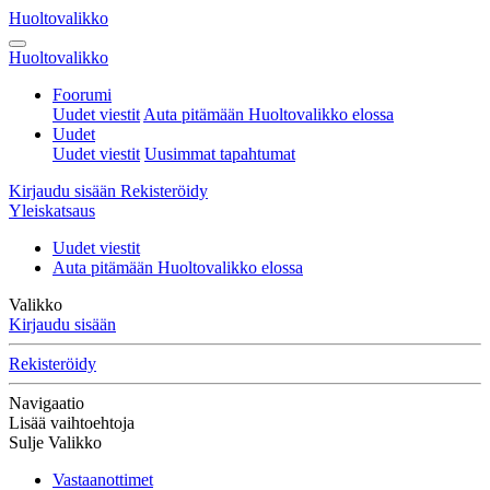
Huoltovalikko
Huoltovalikko
Foorumi
Uudet viestit
Auta pitämään Huoltovalikko elossa
Uudet
Uudet viestit
Uusimmat tapahtumat
Kirjaudu sisään
Rekisteröidy
Yleiskatsaus
Uudet viestit
Auta pitämään Huoltovalikko elossa
Valikko
Kirjaudu sisään
Rekisteröidy
Navigaatio
Lisää vaihtoehtoja
Sulje Valikko
Vastaanottimet