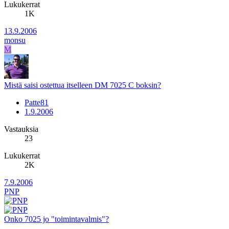
Lukukerrat
1K
13.9.2006
monsu
M
Mistä saisi ostettua itselleen DM 7025 C boksin?
Patte81
1.9.2006
Vastauksia
23
Lukukerrat
2K
7.9.2006
PNP
Onko 7025 jo "toimintavalmis"?