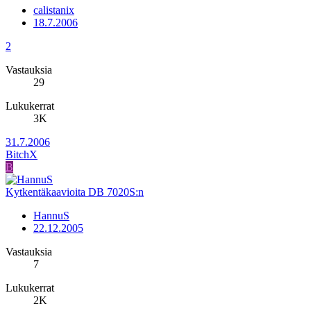
calistanix
18.7.2006
2
Vastauksia
29
Lukukerrat
3K
31.7.2006
BitchX
B
Kytkentäkaavioita DB 7020S:n
HannuS
22.12.2005
Vastauksia
7
Lukukerrat
2K