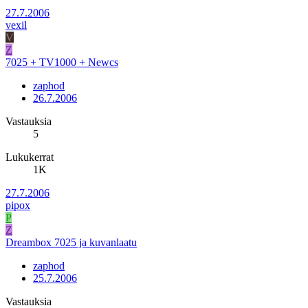
27.7.2006
vexil
V
Z
7025 + TV1000 + Newcs
zaphod
26.7.2006
Vastauksia
5
Lukukerrat
1K
27.7.2006
pipox
P
Z
Dreambox 7025 ja kuvanlaatu
zaphod
25.7.2006
Vastauksia