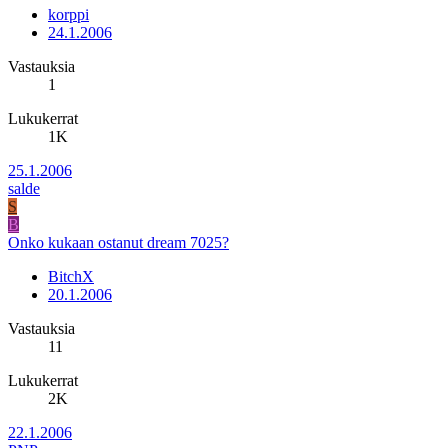
korppi
24.1.2006
Vastauksia
1
Lukukerrat
1K
25.1.2006
salde
S
B
Onko kukaan ostanut dream 7025?
BitchX
20.1.2006
Vastauksia
11
Lukukerrat
2K
22.1.2006