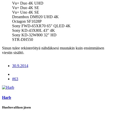
Vu+ Duo 4K UHD
Vu+ Duo 4K SE
Vu+ Uno 4K SE
Dreambox DM920 UHD 4K
Octagon SF1028P
Sony FWD-65XR70 65" QLED 4K
Sony KD-43X80L 43" 4K
Sony KD-32W800 32" HD
STR-DH550
Sinun tulee rekisteröityä nähdäksesi muutakin kuin ensimmäisen
viestin sisältö.
30.9.2014
#63
Harb
Huoltovalikon jäsen