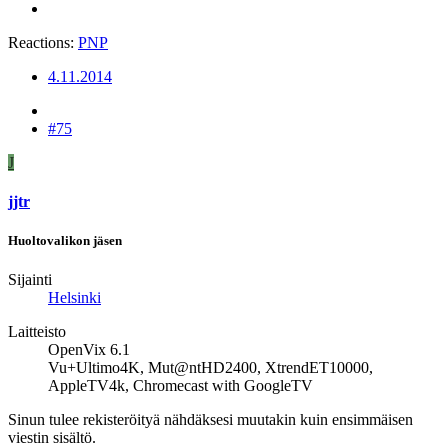
Reactions:
PNP
4.11.2014
#75
J
jjtr
Huoltovalikon jäsen
Sijainti
Helsinki
Laitteisto
OpenVix 6.1
Vu+Ultimo4K, Mut@ntHD2400, XtrendET10000,
AppleTV4k, Chromecast with GoogleTV
Sinun tulee rekisteröityä nähdäksesi muutakin kuin ensimmäisen
viestin sisältö.