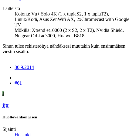
Laitteisto
Kotona: Vu+ Solo 4K (1 x tuplaS2, 1 x tuplaT2),
Linux/Kodi, Asus ZenWifi AX, 2xChromecast with Google
TV
Mökillä: Xtrend et10000 (2 x S2, 2 x T2), Nvidia Shield,
Netgear Orbi ac3000, Huawei B818
Sinun tulee rekisteröityä nähdäksesi muutakin kuin ensimmäisen
viestin sisältö.
30.9.2014
#61
J
jjtr
Huoltovalikon jäsen
Sijainti
Helsinki