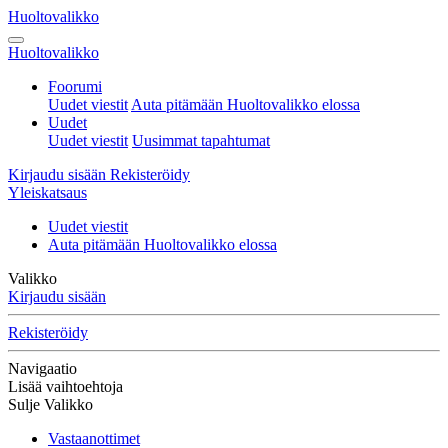
Huoltovalikko
Huoltovalikko
Foorumi
Uudet viestit
Auta pitämään Huoltovalikko elossa
Uudet
Uudet viestit
Uusimmat tapahtumat
Kirjaudu sisään
Rekisteröidy
Yleiskatsaus
Uudet viestit
Auta pitämään Huoltovalikko elossa
Valikko
Kirjaudu sisään
Rekisteröidy
Navigaatio
Lisää vaihtoehtoja
Sulje Valikko
Vastaanottimet