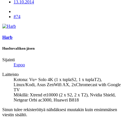
13.10.2014
#74
Harb
Huoltovalikon jäsen
Sijainti
Espoo
Laitteisto
Kotona: Vu+ Solo 4K (1 x tuplaS2, 1 x tuplaT2),
Linux/Kodi, Asus ZenWifi AX, 2xChromecast with Google
TV
Mökillä: Xtrend et10000 (2 x S2, 2 x T2), Nvidia Shield,
Netgear Orbi ac3000, Huawei B818
Sinun tulee rekisteröityä nähdäksesi muutakin kuin ensimmäisen
viestin sisältö.