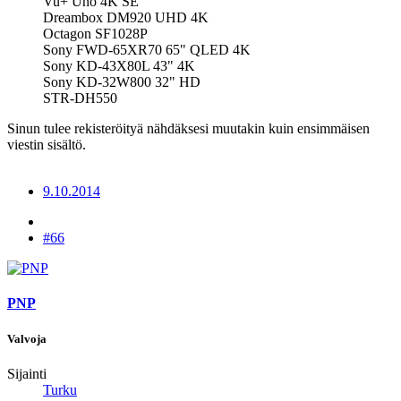
Vu+ Uno 4K SE
Dreambox DM920 UHD 4K
Octagon SF1028P
Sony FWD-65XR70 65" QLED 4K
Sony KD-43X80L 43" 4K
Sony KD-32W800 32" HD
STR-DH550
Sinun tulee rekisteröityä nähdäksesi muutakin kuin ensimmäisen
viestin sisältö.
9.10.2014
#66
PNP
Valvoja
Sijainti
Turku