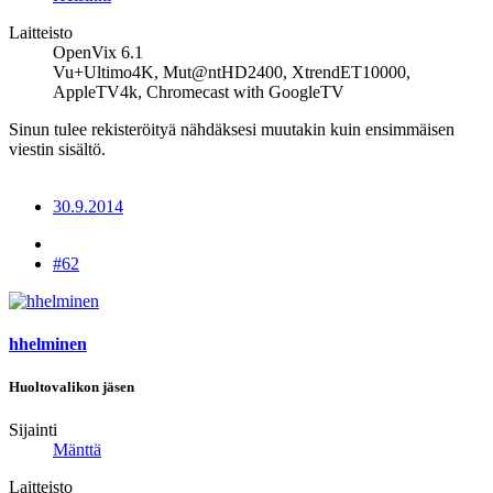
Laitteisto
OpenVix 6.1
Vu+Ultimo4K, Mut@ntHD2400, XtrendET10000,
AppleTV4k, Chromecast with GoogleTV
Sinun tulee rekisteröityä nähdäksesi muutakin kuin ensimmäisen
viestin sisältö.
30.9.2014
#62
hhelminen
Huoltovalikon jäsen
Sijainti
Mänttä
Laitteisto