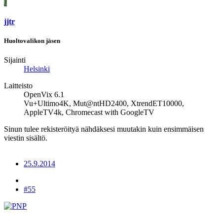
J
jjtr
Huoltovalikon jäsen
Sijainti
Helsinki
Laitteisto
OpenVix 6.1
Vu+Ultimo4K, Mut@ntHD2400, XtrendET10000,
AppleTV4k, Chromecast with GoogleTV
Sinun tulee rekisteröityä nähdäksesi muutakin kuin ensimmäisen
viestin sisältö.
25.9.2014
#55