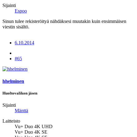
Sijainti
Espoo
Sinun tulee rekisteröityä nähdäksesi muutakin kuin ensimmäisen
viestin sisältö.
6.10.2014
#65
hhelminen
Huoltovalikon jäsen
Sijainti
Mänttä
Laitteisto
Vu+ Duo 4K UHD
Vu+ Duo 4K SE