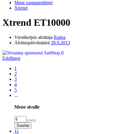
Muut vastaanottimet
Xtrend
Xtrend ET10000
Viestiketjun aloittaja
Raitsa
Aloituspäivämäärä
28.9.2013
Edellinen
1
2
3
4
5
...
Mene sivulle
Suorita
11