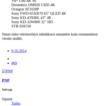
Vu+ Uno 4K SE
Dreambox DM920 UHD 4K
Octagon SF1028P
Sony FWD-65XR70 65" QLED 4K
Sony KD-43X80L 43" 4K
Sony KD-32W800 32" HD
STR-DH550
Sinun tulee rekisteröityä nähdäksesi muutakin kuin ensimmäisen
viestin sisältö.
9.10.2014
#69
PNP
Valvoja
Sijainti
Turku