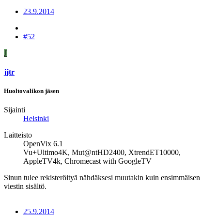
23.9.2014
#52
J
jjtr
Huoltovalikon jäsen
Sijainti
Helsinki
Laitteisto
OpenVix 6.1
Vu+Ultimo4K, Mut@ntHD2400, XtrendET10000,
AppleTV4k, Chromecast with GoogleTV
Sinun tulee rekisteröityä nähdäksesi muutakin kuin ensimmäisen
viestin sisältö.
25.9.2014