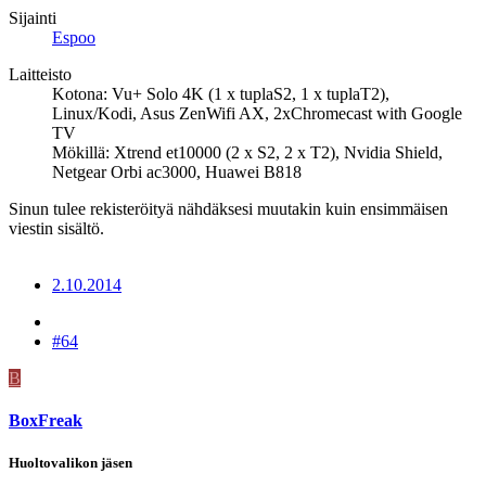
Sijainti
Espoo
Laitteisto
Kotona: Vu+ Solo 4K (1 x tuplaS2, 1 x tuplaT2),
Linux/Kodi, Asus ZenWifi AX, 2xChromecast with Google
TV
Mökillä: Xtrend et10000 (2 x S2, 2 x T2), Nvidia Shield,
Netgear Orbi ac3000, Huawei B818
Sinun tulee rekisteröityä nähdäksesi muutakin kuin ensimmäisen
viestin sisältö.
2.10.2014
#64
B
BoxFreak
Huoltovalikon jäsen