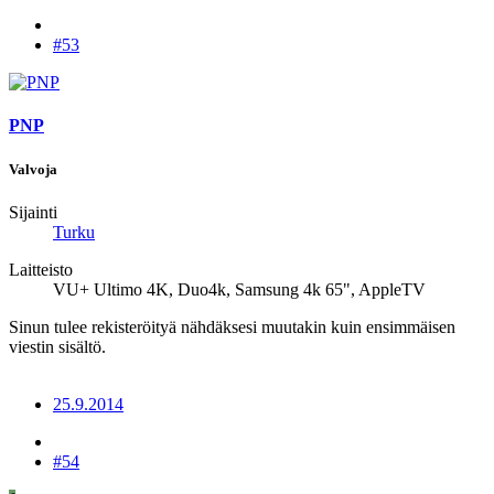
#53
PNP
Valvoja
Sijainti
Turku
Laitteisto
VU+ Ultimo 4K, Duo4k, Samsung 4k 65", AppleTV
Sinun tulee rekisteröityä nähdäksesi muutakin kuin ensimmäisen
viestin sisältö.
25.9.2014
#54