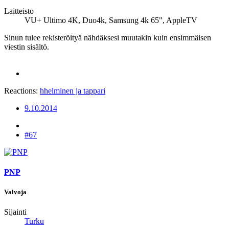
Laitteisto
VU+ Ultimo 4K, Duo4k, Samsung 4k 65", AppleTV
Sinun tulee rekisteröityä nähdäksesi muutakin kuin ensimmäisen
viestin sisältö.
Reactions:
hhelminen
ja
tappari
9.10.2014
#67
PNP
Valvoja
Sijainti
Turku