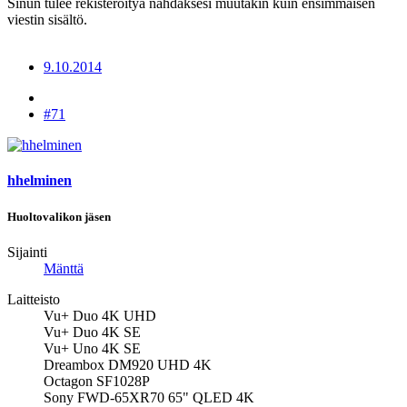
Sinun tulee rekisteröityä nähdäksesi muutakin kuin ensimmäisen
viestin sisältö.
9.10.2014
#71
hhelminen
Huoltovalikon jäsen
Sijainti
Mänttä
Laitteisto
Vu+ Duo 4K UHD
Vu+ Duo 4K SE
Vu+ Uno 4K SE
Dreambox DM920 UHD 4K
Octagon SF1028P
Sony FWD-65XR70 65" QLED 4K