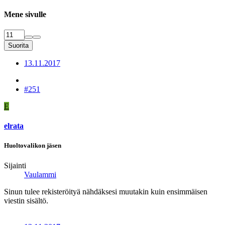
Mene sivulle
Suorita
13.11.2017
#251
E
elrata
Huoltovalikon jäsen
Sijainti
Vaulammi
Sinun tulee rekisteröityä nähdäksesi muutakin kuin ensimmäisen
viestin sisältö.