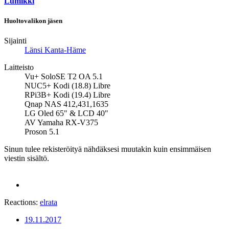
Lumikki
Huoltovalikon jäsen
Sijainti
Länsi Kanta-Häme
Laitteisto
Vu+ SoloSE T2 OA 5.1
NUC5+ Kodi (18.8) Libre
RPi3B+ Kodi (19.4) Libre
Qnap NAS 412,431,1635
LG Oled 65" & LCD 40"
AV Yamaha RX-V375
Proson 5.1
Sinun tulee rekisteröityä nähdäksesi muutakin kuin ensimmäisen
viestin sisältö.
Reactions:
elrata
19.11.2017