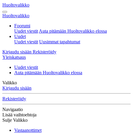
Huoltovalikko
Huoltovalikko
Foorumi
Uudet viestit
Auta pitämään Huoltovalikko elossa
Uudet
Uudet viestit
Uusimmat tapahtumat
Kirjaudu sisään
Rekisteröidy
Yleiskatsaus
Uudet viestit
Auta pitämään Huoltovalikko elossa
Valikko
Kirjaudu sisään
Rekisteröidy
Navigaatio
Lisää vaihtoehtoja
Sulje Valikko
Vastaanottimet