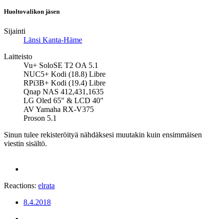
Huoltovalikon jäsen
Sijainti
Länsi Kanta-Häme
Laitteisto
Vu+ SoloSE T2 OA 5.1
NUC5+ Kodi (18.8) Libre
RPi3B+ Kodi (19.4) Libre
Qnap NAS 412,431,1635
LG Oled 65" & LCD 40"
AV Yamaha RX-V375
Proson 5.1
Sinun tulee rekisteröityä nähdäksesi muutakin kuin ensimmäisen
viestin sisältö.
Reactions:
elrata
8.4.2018