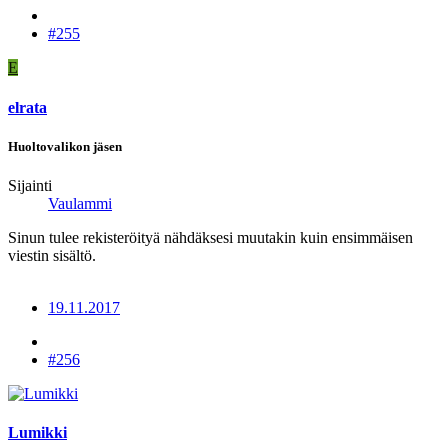
#255
E
elrata
Huoltovalikon jäsen
Sijainti
Vaulammi
Sinun tulee rekisteröityä nähdäksesi muutakin kuin ensimmäisen
viestin sisältö.
19.11.2017
#256
Lumikki