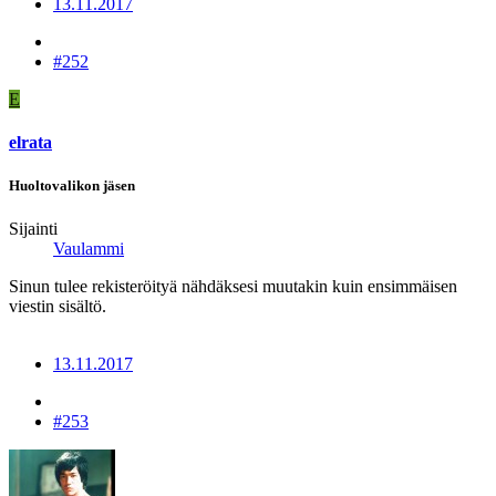
13.11.2017
#252
E
elrata
Huoltovalikon jäsen
Sijainti
Vaulammi
Sinun tulee rekisteröityä nähdäksesi muutakin kuin ensimmäisen
viestin sisältö.
13.11.2017
#253