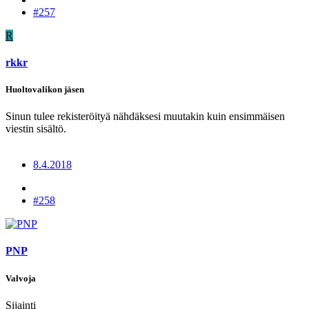
#257
R
rkkr
Huoltovalikon jäsen
Sinun tulee rekisteröityä nähdäksesi muutakin kuin ensimmäisen
viestin sisältö.
8.4.2018
#258
PNP
Valvoja
Sijainti