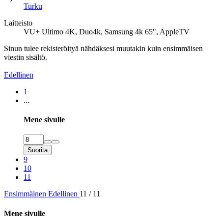
Turku
Laitteisto
VU+ Ultimo 4K, Duo4k, Samsung 4k 65", AppleTV
Sinun tulee rekisteröityä nähdäksesi muutakin kuin ensimmäisen
viestin sisältö.
Edellinen
1
...
Mene sivulle
Suorita
9
10
11
Ensimmäinen
Edellinen
11 / 11
Mene sivulle