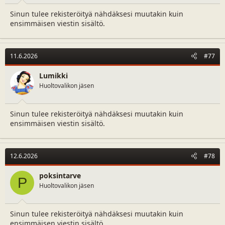
a
m
Sinun tulee rekisteröityä nähdäksesi muutakin kuin
l
ä
ensimmäisen viestin sisältö.
o
ä
i
r
t
ä
t
11.6.2026
#77
a
j
Lumikki
a
Huoltovalikon jäsen
Sinun tulee rekisteröityä nähdäksesi muutakin kuin
ensimmäisen viestin sisältö.
12.6.2026
#78
poksintarve
P
Huoltovalikon jäsen
Sinun tulee rekisteröityä nähdäksesi muutakin kuin
ensimmäisen viestin sisältö.