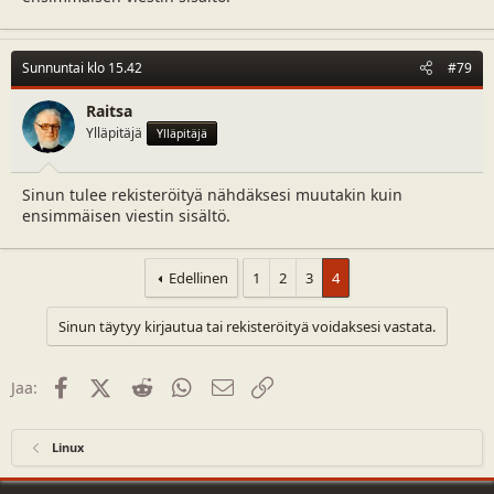
Sunnuntai klo 15.42
#79
Raitsa
Ylläpitäjä
Ylläpitäjä
Sinun tulee rekisteröityä nähdäksesi muutakin kuin
ensimmäisen viestin sisältö.
Edellinen
1
2
3
4
Sinun täytyy kirjautua tai rekisteröityä voidaksesi vastata.
Facebook
X (Twitter)
Reddit
WhatsApp
Sähköposti
Linkki
Jaa:
Linux