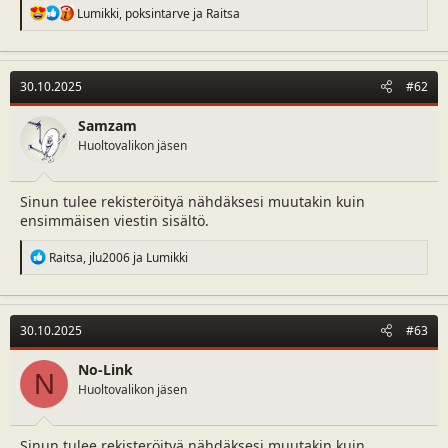
R
Lumikki
,
poksintarve
ja
Raitsa
e
a
c
t
30.10.2025
#62
i
o
n
Samzam
s
Huoltovalikon jäsen
:
Sinun tulee rekisteröityä nähdäksesi muutakin kuin
ensimmäisen viestin sisältö.
R
Raitsa
,
jlu2006
ja
Lumikki
e
a
c
t
30.10.2025
#63
i
o
n
No-Link
N
s
Huoltovalikon jäsen
:
Sinun tulee rekisteröityä nähdäksesi muutakin kuin