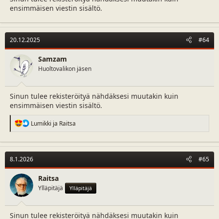
ensimmäisen viestin sisältö.
20.12.2025
#64
Samzam
Huoltovalikon jäsen
Sinun tulee rekisteröityä nähdäksesi muutakin kuin
ensimmäisen viestin sisältö.
R
Lumikki
ja
Raitsa
e
a
c
t
8.1.2026
#65
i
o
n
Raitsa
s
Ylläpitäjä
Ylläpitäjä
:
Sinun tulee rekisteröityä nähdäksesi muutakin kuin