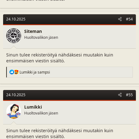
24.10.2025
#54
Siteman
Huoltovalikon jäsen
Sinun tulee rekisteröityä nähdäksesi muutakin kuin
ensimmäisen viestin sisältö.
R
Lumikki
ja
sampsi
e
a
c
t
24.10.2025
#55
i
o
n
Lumikki
s
Huoltovalikon jäsen
:
Sinun tulee rekisteröityä nähdäksesi muutakin kuin
ensimmäisen viestin sisältö.