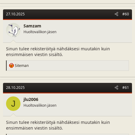
a
c
t
27.10.2025
#60
i
o
n
Samzam
s
Huoltovalikon jäsen
:
Sinun tulee rekisteröityä nähdäksesi muutakin kuin
ensimmäisen viestin sisältö.
R
Siteman
e
a
c
t
28.10.2025
#61
i
o
n
jlu2006
J
s
Huoltovalikon jäsen
:
Sinun tulee rekisteröityä nähdäksesi muutakin kuin
ensimmäisen viestin sisältö.