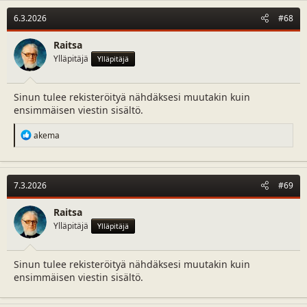
6.3.2026
#68
Raitsa
Ylläpitäjä
Ylläpitäjä
Sinun tulee rekisteröityä nähdäksesi muutakin kuin
ensimmäisen viestin sisältö.
R
akema
e
a
c
t
7.3.2026
#69
i
o
n
Raitsa
s
Ylläpitäjä
Ylläpitäjä
:
Sinun tulee rekisteröityä nähdäksesi muutakin kuin
ensimmäisen viestin sisältö.