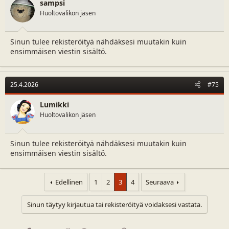
sampsi
Huoltovalikon jäsen
Sinun tulee rekisteröityä nähdäksesi muutakin kuin
ensimmäisen viestin sisältö.
25.4.2026
#75
Lumikki
Huoltovalikon jäsen
Sinun tulee rekisteröityä nähdäksesi muutakin kuin
ensimmäisen viestin sisältö.
Edellinen
1
2
3
4
Seuraava
Sinun täytyy kirjautua tai rekisteröityä voidaksesi vastata.