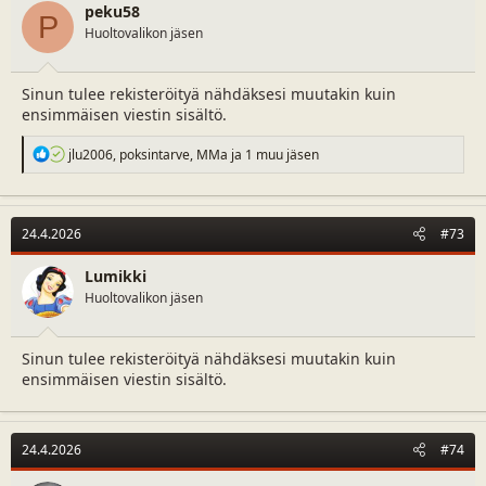
peku58
P
Huoltovalikon jäsen
Sinun tulee rekisteröityä nähdäksesi muutakin kuin
ensimmäisen viestin sisältö.
R
jlu2006
,
poksintarve
,
MMa
ja 1 muu jäsen
e
a
c
t
24.4.2026
#73
i
o
n
Lumikki
s
Huoltovalikon jäsen
:
Sinun tulee rekisteröityä nähdäksesi muutakin kuin
ensimmäisen viestin sisältö.
24.4.2026
#74