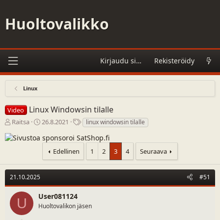
Huoltovalikko
Kirjaudu sisään
Rekisteröidy
Linux
Linux Windowsin tilalle
Video
V
A
A
Raitsa
26.8.2021
linux windowsin tilalle
i
l
s
e
o
i
s
i
a
Edellinen
1
2
3
4
Seuraava
t
t
s
i
u
a
k
s
n
21.10.2025
#51
e
p
a
t
ä
t
User081124
U
j
i
Huoltovalikon jäsen
u
v
n
ä