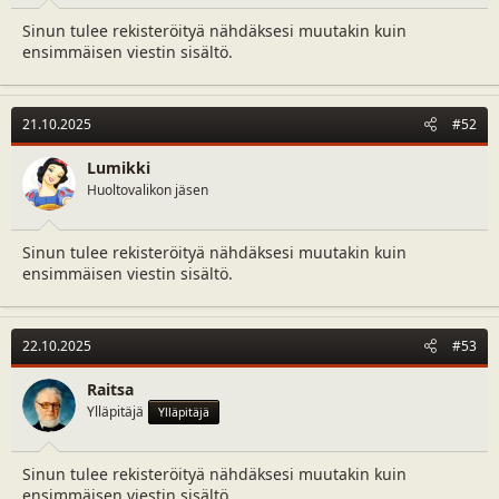
a
m
Sinun tulee rekisteröityä nähdäksesi muutakin kuin
l
ä
ensimmäisen viestin sisältö.
o
ä
i
r
t
ä
t
21.10.2025
#52
a
j
Lumikki
a
Huoltovalikon jäsen
Sinun tulee rekisteröityä nähdäksesi muutakin kuin
ensimmäisen viestin sisältö.
22.10.2025
#53
Raitsa
Ylläpitäjä
Ylläpitäjä
Sinun tulee rekisteröityä nähdäksesi muutakin kuin
ensimmäisen viestin sisältö.