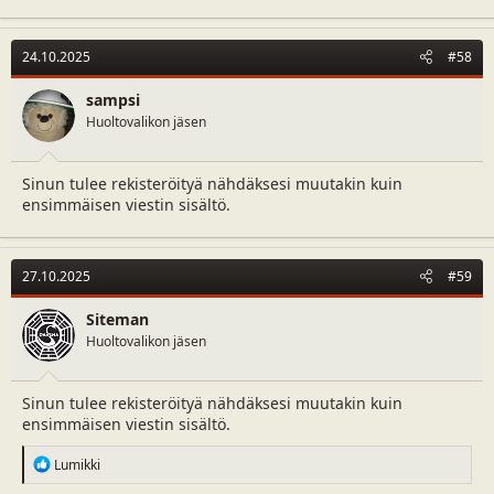
a
c
t
24.10.2025
#58
i
o
n
sampsi
s
Huoltovalikon jäsen
:
Sinun tulee rekisteröityä nähdäksesi muutakin kuin
ensimmäisen viestin sisältö.
27.10.2025
#59
Siteman
Huoltovalikon jäsen
Sinun tulee rekisteröityä nähdäksesi muutakin kuin
ensimmäisen viestin sisältö.
R
Lumikki
e