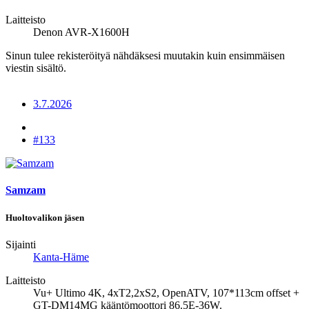
Laitteisto
Denon AVR-X1600H
Sinun tulee rekisteröityä nähdäksesi muutakin kuin ensimmäisen
viestin sisältö.
3.7.2026
#133
Samzam
Huoltovalikon jäsen
Sijainti
Kanta-Häme
Laitteisto
Vu+ Ultimo 4K, 4xT2,2xS2, OpenATV, 107*113cm offset +
GT-DM14MG kääntömoottori 86.5E-36W.