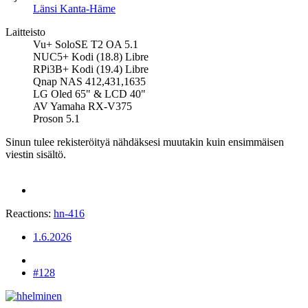
Länsi Kanta-Häme
Laitteisto
Vu+ SoloSE T2 OA 5.1
NUC5+ Kodi (18.8) Libre
RPi3B+ Kodi (19.4) Libre
Qnap NAS 412,431,1635
LG Oled 65" & LCD 40"
AV Yamaha RX-V375
Proson 5.1
Sinun tulee rekisteröityä nähdäksesi muutakin kuin ensimmäisen
viestin sisältö.
Reactions:
hn-416
1.6.2026
#128