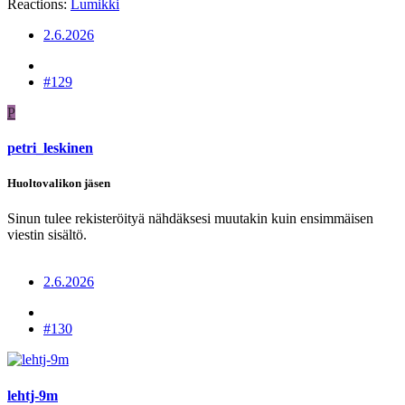
Reactions:
Lumikki
2.6.2026
#129
P
petri_leskinen
Huoltovalikon jäsen
Sinun tulee rekisteröityä nähdäksesi muutakin kuin ensimmäisen
viestin sisältö.
2.6.2026
#130
lehtj-9m