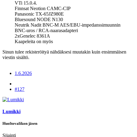
VTi 15.0.4.
Finnsat Neotion CAMC-CIP
Panasonic TX-65JZ980E
Bluesound NODE N130
Neutrik Nadit BNC-M AES/EBU-impedanssimuunnin
BNC-uros / RCA-naarasadapteri
2xGenelec 8361A
Kaapeleita on myös
Sinun tulee rekisteröityä nähdäksesi muutakin kuin ensimmäisen
viestin sisältö.
1.6.2026
#127
Lumikki
Huoltovalikon jäsen
Sijainti