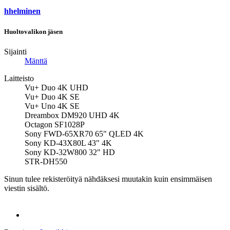
hhelminen
Huoltovalikon jäsen
Sijainti
Mänttä
Laitteisto
Vu+ Duo 4K UHD
Vu+ Duo 4K SE
Vu+ Uno 4K SE
Dreambox DM920 UHD 4K
Octagon SF1028P
Sony FWD-65XR70 65" QLED 4K
Sony KD-43X80L 43" 4K
Sony KD-32W800 32" HD
STR-DH550
Sinun tulee rekisteröityä nähdäksesi muutakin kuin ensimmäisen
viestin sisältö.