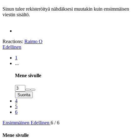
Sinun tulee rekisteröityä nähdäksesi muutakin kuin ensimmäisen
viestin sisältö.
Reactions:
Raimo O
Edellinen
1
...
Mene sivulle
Suorita
4
5
6
Ensimmäinen
Edellinen
6 / 6
Mene sivulle