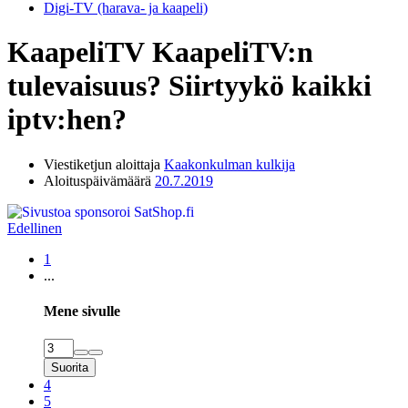
Digi-TV (harava- ja kaapeli)
KaapeliTV
KaapeliTV:n
tulevaisuus? Siirtyykö kaikki
iptv:hen?
Viestiketjun aloittaja
Kaakonkulman kulkija
Aloituspäivämäärä
20.7.2019
Edellinen
1
...
Mene sivulle
Suorita
4
5