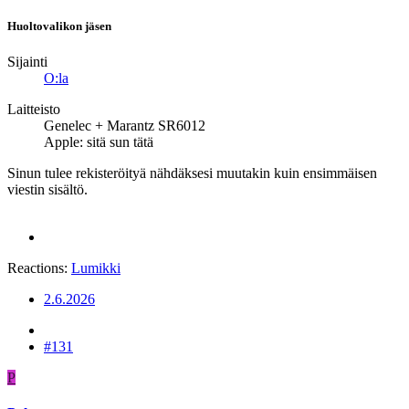
Huoltovalikon jäsen
Sijainti
O:la
Laitteisto
Genelec + Marantz SR6012
Apple: sitä sun tätä
Sinun tulee rekisteröityä nähdäksesi muutakin kuin ensimmäisen
viestin sisältö.
Reactions:
Lumikki
2.6.2026
#131
P