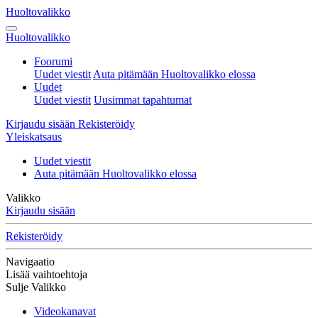
Huoltovalikko
Huoltovalikko
Foorumi
Uudet viestit
Auta pitämään Huoltovalikko elossa
Uudet
Uudet viestit
Uusimmat tapahtumat
Kirjaudu sisään
Rekisteröidy
Yleiskatsaus
Uudet viestit
Auta pitämään Huoltovalikko elossa
Valikko
Kirjaudu sisään
Rekisteröidy
Navigaatio
Lisää vaihtoehtoja
Sulje Valikko
Videokanavat