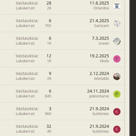
Vastauksia
28
11.6.2025
Lukukerrat
2K
Orlandox
Vastauksia
6
21.4.2025
Lukukerrat
765
Samzam
Vastauksia
6
7.3.2025
Lukukerrat
1K
ocean
Vastauksia
12
19.2.2025
T
Lukukerrat
1K
tikola
Vastauksia
9
2.12.2024
Lukukerrat
2K
teletabbi
Vastauksia
6
24.11.2024
P
Lukukerrat
845
poksintarve
Vastauksia
3
21.9.2024
K
Lukukerrat
960
kurkimies
Vastauksia
32
21.9.2024
K
Lukukerrat
4K
kurkimies