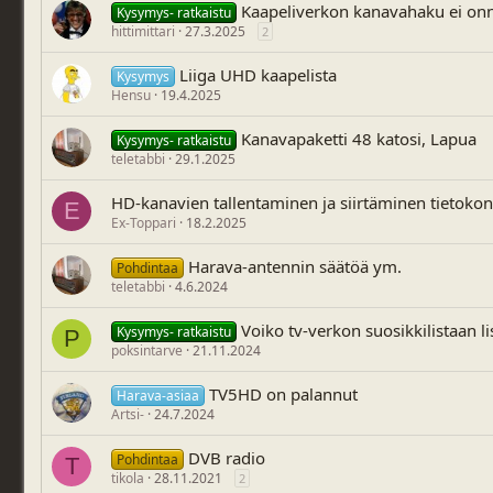
Kaapeliverkon kanavahaku ei onn
Kysymys- ratkaistu
hittimittari
27.3.2025
2
Liiga UHD kaapelista
Kysymys
Hensu
19.4.2025
Kanavapaketti 48 katosi, Lapua
Kysymys- ratkaistu
teletabbi
29.1.2025
HD-kanavien tallentaminen ja siirtäminen tietokon
E
Ex-Toppari
18.2.2025
Harava-antennin säätöä ym.
Pohdintaa
teletabbi
4.6.2024
Voiko tv-verkon suosikkilistaan l
Kysymys- ratkaistu
P
poksintarve
21.11.2024
TV5HD on palannut
Harava-asiaa
Artsi-
24.7.2024
DVB radio
Pohdintaa
T
tikola
28.11.2021
2