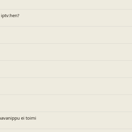
 iptv:hen?
avanippu ei toimi