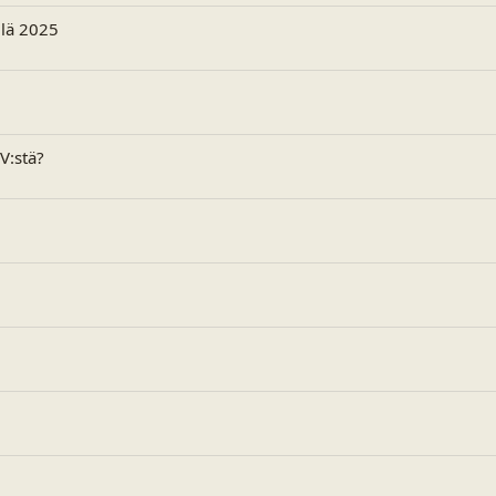
ällä 2025
V:stä?