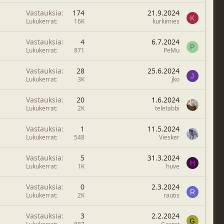
Vastauksia
174
21.9.2024
K
Lukukerrat
16K
kurkimies
Vastauksia
4
6.7.2024
P
Lukukerrat
871
PeMu
Vastauksia
28
25.6.2024
J
Lukukerrat
3K
jko
Vastauksia
20
1.6.2024
Lukukerrat
2K
teletabbi
Vastauksia
1
11.5.2024
Lukukerrat
548
Viesker
Vastauksia
5
31.3.2024
H
Lukukerrat
1K
huve
Vastauksia
0
2.3.2024
R
Lukukerrat
2K
rautis
Vastauksia
3
2.2.2024
G