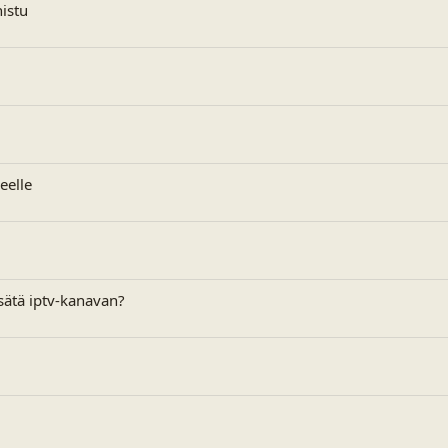
istu
eelle
isätä iptv-kanavan?