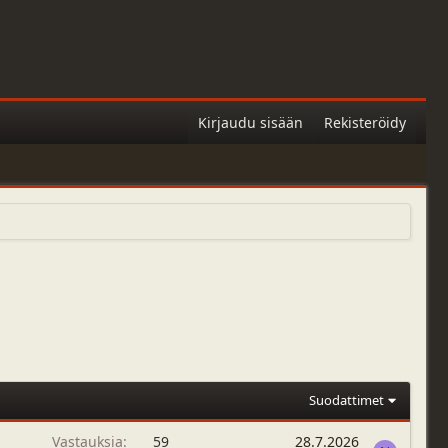
Kirjaudu sisään
Rekisteröidy
Suodattimet
Vastauksia
59
28.7.2026