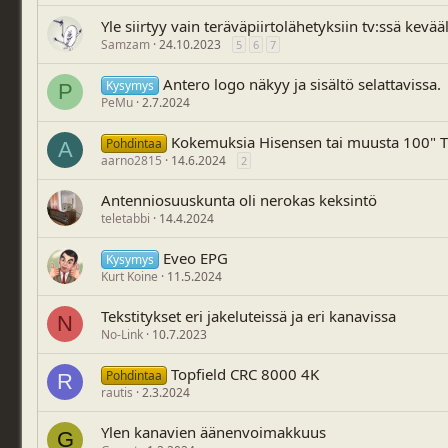
Yle siirtyy vain teräväpiirtolähetyksiin tv:ssä kevä
Samzam
24.10.2023
5
6
7
Antero logo näkyy ja sisältö selattavissa.
Kysymys
P
PeMu
2.7.2024
Kokemuksia Hisensen tai muusta 100" T
Pohdintaa
A
aarno2815
14.6.2024
2
Antenniosuuskunta oli nerokas keksintö
teletabbi
14.4.2024
Eveo EPG
Kysymys
Kurt Koine
11.5.2024
Tekstitykset eri jakeluteissä ja eri kanavissa
N
No-Link
10.7.2023
Topfield CRC 8000 4K
Pohdintaa
R
rautis
2.3.2024
Ylen kanavien äänenvoimakkuus
G