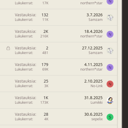
N
Lukukerrat
17K
northern*star
Vastauksia
132
3.7.2026
Lukukerrat
11K
Samzam
Vastauksia
2K
18.4.2026
N
Lukukerrat
216K
northern*star
L
Vastauksia
2
27.12.2025
u
Lukukerrat
481
Samzam
k
i
Vastauksia
179
4.11.2025
N
t
Lukukerrat
69K
northern*star
t
u
Vastauksia
25
2.10.2025
N
Lukukerrat
3K
No-Link
Vastauksia
1K
31.8.2025
Lukukerrat
173K
Lumikki
Vastauksia
28
30.6.2025
S
Lukukerrat
4K
sepelix