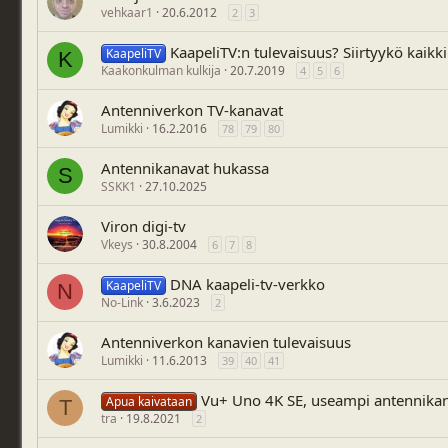
vehkaar1
20.6.2012
2
3
KaapeliTV:n tulevaisuus? Siirtyykö kaikki
KaapeliTV
K
Kaakonkulman kulkija
20.7.2019
4
5
6
Antenniverkon TV-kanavat
Lumikki
16.2.2016
78
79
80
Antennikanavat hukassa
S
SSKK1
27.10.2025
Viron digi-tv
Vkeys
30.8.2004
6
7
8
DNA kaapeli-tv-verkko
KaapeliTV
N
No-Link
3.6.2023
2
Antenniverkon kanavien tulevaisuus
Lumikki
11.6.2013
39
40
41
Vu+ Uno 4K SE, useampi antennikan
Apua kaivataan
T
tra
19.8.2021
2