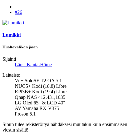
#26
Lumikki
Huoltovalikon jäsen
Sijainti
Länsi Kanta-Häme
Laitteisto
Vu+ SoloSE T2 OA 5.1
NUC5+ Kodi (18.8) Libre
RPi3B+ Kodi (19.4) Libre
Qnap NAS 412,431,1635
LG Oled 65" & LCD 40"
AV Yamaha RX-V375
Proson 5.1
Sinun tulee rekisteröityä nähdäksesi muutakin kuin ensimmäisen
viestin sisältö.