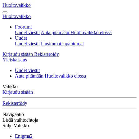
Huoltovalikko
Huoltovalikko
Foorumi
Uudet viestit
Auta pitämään Huoltovalikko elossa
Uudet
Uudet viestit
Uusimmat tapahtumat
Kirjaudu sisään
Rekisteröidy
Yleiskatsaus
Uudet viestit
Auta pitämään Huoltovalikko elossa
Valikko
Kirjaudu sisään
Rekisteröidy
Navigaatio
Lisää vaihtoehtoja
Sulje Valikko
Enigma2