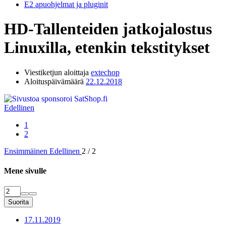
E2 apuohjelmat ja pluginit
HD-Tallenteiden jatkojalostus
Linuxilla, etenkin tekstitykset
Viestiketjun aloittaja
extechop
Aloituspäivämäärä
22.12.2018
Edellinen
1
2
Ensimmäinen
Edellinen
2 / 2
Mene sivulle
Suorita
17.11.2019