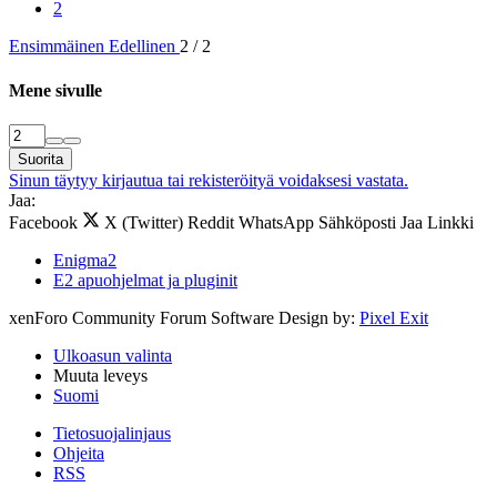
2
Ensimmäinen
Edellinen
2 / 2
Mene sivulle
Suorita
Sinun täytyy kirjautua tai rekisteröityä voidaksesi vastata.
Jaa:
Facebook
X (Twitter)
Reddit
WhatsApp
Sähköposti
Jaa
Linkki
Enigma2
E2 apuohjelmat ja pluginit
xenForo Community Forum Software
Design by:
Pixel Exit
Ulkoasun valinta
Muuta leveys
Suomi
Tietosuojalinjaus
Ohjeita
RSS