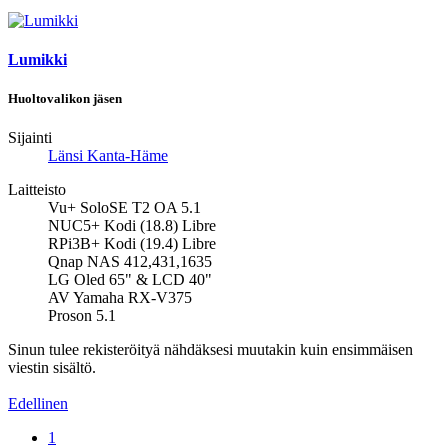
Lumikki
Huoltovalikon jäsen
Sijainti
Länsi Kanta-Häme
Laitteisto
Vu+ SoloSE T2 OA 5.1
NUC5+ Kodi (18.8) Libre
RPi3B+ Kodi (19.4) Libre
Qnap NAS 412,431,1635
LG Oled 65" & LCD 40"
AV Yamaha RX-V375
Proson 5.1
Sinun tulee rekisteröityä nähdäksesi muutakin kuin ensimmäisen
viestin sisältö.
Edellinen
1