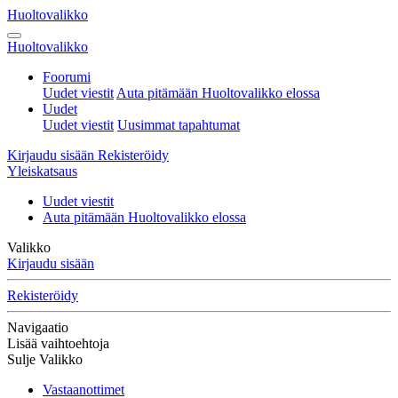
Huoltovalikko
Huoltovalikko
Foorumi
Uudet viestit
Auta pitämään Huoltovalikko elossa
Uudet
Uudet viestit
Uusimmat tapahtumat
Kirjaudu sisään
Rekisteröidy
Yleiskatsaus
Uudet viestit
Auta pitämään Huoltovalikko elossa
Valikko
Kirjaudu sisään
Rekisteröidy
Navigaatio
Lisää vaihtoehtoja
Sulje Valikko
Vastaanottimet