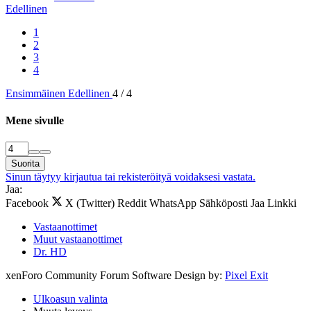
Edellinen
1
2
3
4
Ensimmäinen
Edellinen
4 / 4
Mene sivulle
Suorita
Sinun täytyy kirjautua tai rekisteröityä voidaksesi vastata.
Jaa:
Facebook
X (Twitter)
Reddit
WhatsApp
Sähköposti
Jaa
Linkki
Vastaanottimet
Muut vastaanottimet
Dr. HD
xenForo Community Forum Software
Design by:
Pixel Exit
Ulkoasun valinta