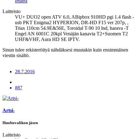
Imatra
Laitteisto
VU+ DUO2 open ATV 6.0, ABipbox 910HD pgi 1.4 flash -
usb PKT Enigma2 HYPERION, DR-HD F15 ver 207p, ,
Triax 110cm 54.9E&56E, Toroidal T-90 10 lnd, harava -T
Engel AN 6001C 20kpl Venäjän kanavia T2+Suomen T2
UHF&VHF, Aura HD SE IPTV.
Sinun tulee rekisteröityä nähdäksesi muutakin kuin ensimmäisen
viestin sisältö.
28.7.2016
#87
Artsi-
Huoltovalikon jäsen
Laitteisto