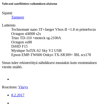
Vahvasti satelliittien vaikutuksen alaisena
Sijainti
Tampere
Laitteisto
Technomate nano 3T+Jaeger Vbox-II +1.8 m primefocus
Octagon sf4008 s2x
Triax TD-110 +moteck sg-2100A
Octagon sx88
DrHD F15
Mystique SaTiX-S2 Sky V2 USB
Epson EMP-TW600 Onkyo TX-SR309+ JBL scs178
Sinun tulee rekisteröityä nähdäksesi muutakin kuin ensimmäisen
viestin sisältö.
Reactions:
Vkeys
8.2.2017