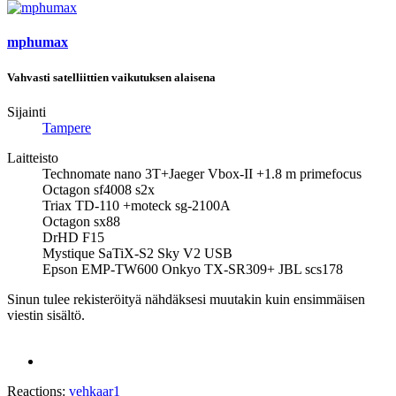
mphumax
Vahvasti satelliittien vaikutuksen alaisena
Sijainti
Tampere
Laitteisto
Technomate nano 3T+Jaeger Vbox-II +1.8 m primefocus
Octagon sf4008 s2x
Triax TD-110 +moteck sg-2100A
Octagon sx88
DrHD F15
Mystique SaTiX-S2 Sky V2 USB
Epson EMP-TW600 Onkyo TX-SR309+ JBL scs178
Sinun tulee rekisteröityä nähdäksesi muutakin kuin ensimmäisen
viestin sisältö.
Reactions:
vehkaar1