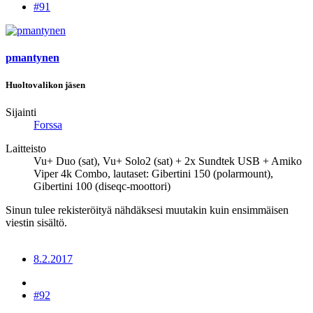
#91
pmantynen
Huoltovalikon jäsen
Sijainti
Forssa
Laitteisto
Vu+ Duo (sat), Vu+ Solo2 (sat) + 2x Sundtek USB + Amiko
Viper 4k Combo, lautaset: Gibertini 150 (polarmount),
Gibertini 100 (diseqc-moottori)
Sinun tulee rekisteröityä nähdäksesi muutakin kuin ensimmäisen
viestin sisältö.
8.2.2017
#92