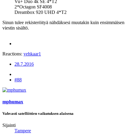
Vu+ Duo 4k SE 4*T2
2*Octagon SF4008
Dreambox 920 UHD 4*T2
Sinun tulee rekisteröityä nähdäksesi muutakin kuin ensimmäisen
viestin sisältö.
Reactions:
vehkaar1
28.7.2016
#88
mphumax
Vahvasti satelliittien vaikutuksen alaisena
Sijainti
Tampere