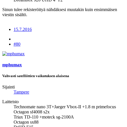
Sinun tulee rekisteröityä nähdäksesi muutakin kuin ensimmäisen
viestin sisältö.
15.7.2016
#80
mphumax
Vahvasti satelliittien vaikutuksen alaisena
Sijainti
Tampere
Laitteisto
Technomate nano 3T+Jaeger Vbox-II +1.8 m primefocus
Octagon sf4008 s2x
Triax TD-110 +moteck sg-2100A
Octagon sx88