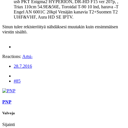
usb PKT Enigma2 HYPERION, DR-HD F15 ver 207p, ,
Triax 110cm 54.9E&56E, Toroidal T-90 10 lnd, harava -T
Engel AN 6001C 20kpl Venäjän kanavia T2+Suomen T2
UHF&VHF, Aura HD SE IPTV.
Sinun tulee rekisteröityä nähdäksesi muutakin kuin ensimmäisen
viestin sisältö.
Reactions:
Artsi-
28.7.2016
#85
PNP
Valvoja
Sijainti