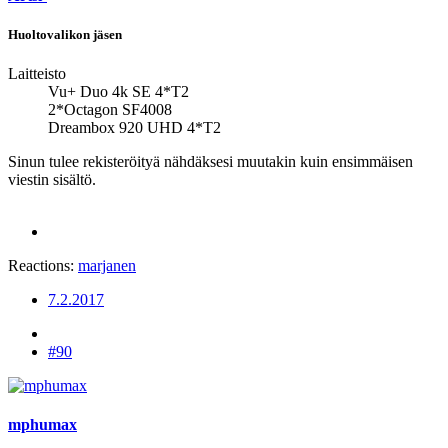
Huoltovalikon jäsen
Laitteisto
Vu+ Duo 4k SE 4*T2
2*Octagon SF4008
Dreambox 920 UHD 4*T2
Sinun tulee rekisteröityä nähdäksesi muutakin kuin ensimmäisen
viestin sisältö.
Reactions:
marjanen
7.2.2017
#90
mphumax