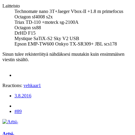
Laitteisto
Technomate nano 3T+Jaeger Vbox-II +1.8 m primefocus
Octagon sf4008 s2x
Triax TD-110 +moteck sg-2100A
Octagon sx88
DrHD F15
Mystique SaTiX-S2 Sky V2 USB
Epson EMP-TW600 Onkyo TX-SR309+ JBL scs178
Sinun tulee rekisteröityä nähdäksesi muutakin kuin ensimmäisen
viestin sisältö.
Reactions:
vehkaar1
3.8.2016
#89
Artsi-