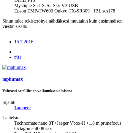
DrHD F15
Mystique SaTiX-S2 Sky V2 USB
Epson EMP-TW600 Onkyo TX-SR309+ JBL scs178
Sinun tulee rekisteröityä nähdäksesi muutakin kuin ensimmäisen
viestin sisältö.
15.7.2016
#81
mphumax
Vahvasti satelliittien vaikutuksen alaisena
Sijainti
Tampere
Laitteisto
Technomate nano 3T+Jaeger Vbox-II +1.8 m primefocus
Octagon sf4008 s2x