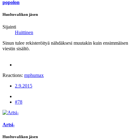
popolon
Huoltovalikon jäsen
Sijainti
Huittinen
Sinun tulee rekisteröityä nähdäksesi muutakin kuin ensimmäisen
viestin sisältö.
Reactions:
mphumax
2.9.2015
#78
Artsi-
Huoltovalikon jäsen