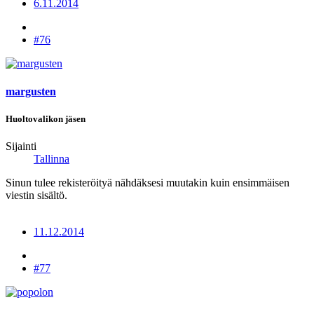
6.11.2014
#76
margusten
Huoltovalikon jäsen
Sijainti
Tallinna
Sinun tulee rekisteröityä nähdäksesi muutakin kuin ensimmäisen
viestin sisältö.
11.12.2014
#77