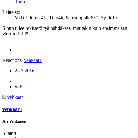
Turku
Laitteisto
VU+ Ultimo 4K, Duo4k, Samsung 4k 65", AppleTV
Sinun tulee rekisteröityä nähdäksesi muutakin kuin ensimmäisen
viestin sisältö.
Reactions:
vehkaar1
28.7.2016
#86
vehkaar1
Ari Vehkanen
Sijainti