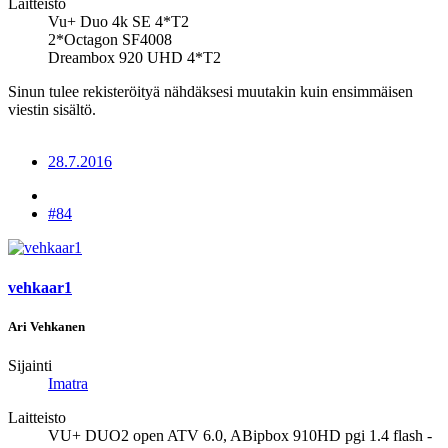
Laitteisto
Vu+ Duo 4k SE 4*T2
2*Octagon SF4008
Dreambox 920 UHD 4*T2
Sinun tulee rekisteröityä nähdäksesi muutakin kuin ensimmäisen
viestin sisältö.
28.7.2016
#84
vehkaar1
Ari Vehkanen
Sijainti
Imatra
Laitteisto
VU+ DUO2 open ATV 6.0, ABipbox 910HD pgi 1.4 flash -