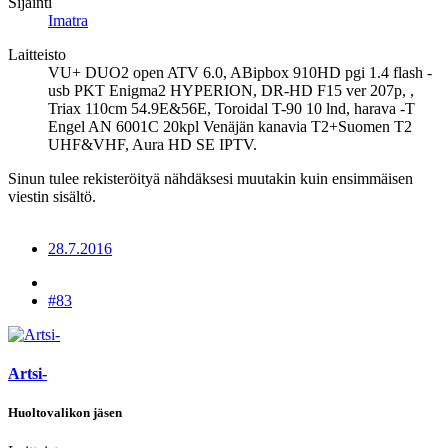
Sijainti
Imatra
Laitteisto
VU+ DUO2 open ATV 6.0, ABipbox 910HD pgi 1.4 flash -
usb PKT Enigma2 HYPERION, DR-HD F15 ver 207p, ,
Triax 110cm 54.9E&56E, Toroidal T-90 10 lnd, harava -T
Engel AN 6001C 20kpl Venäjän kanavia T2+Suomen T2
UHF&VHF, Aura HD SE IPTV.
Sinun tulee rekisteröityä nähdäksesi muutakin kuin ensimmäisen
viestin sisältö.
28.7.2016
#83
Artsi-
Huoltovalikon jäsen