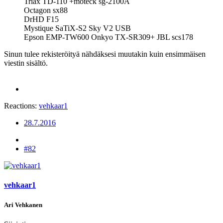
Triax TD-110 +moteck sg-2100A
Octagon sx88
DrHD F15
Mystique SaTiX-S2 Sky V2 USB
Epson EMP-TW600 Onkyo TX-SR309+ JBL scs178
Sinun tulee rekisteröityä nähdäksesi muutakin kuin ensimmäisen
viestin sisältö.
Reactions:
vehkaar1
28.7.2016
#82
vehkaar1
Ari Vehkanen