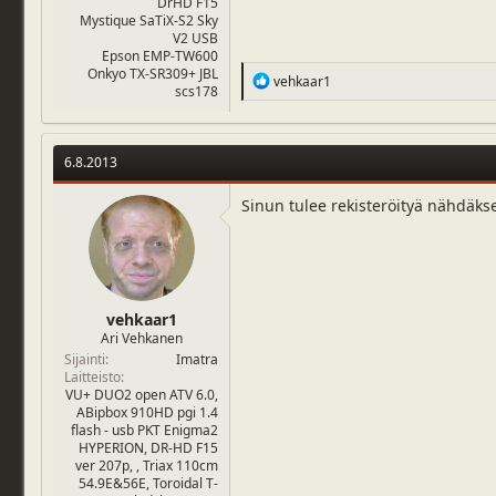
DrHD F15
Mystique SaTiX-S2 Sky
V2 USB
Epson EMP-TW600
Onkyo TX-SR309+ JBL
R
vehkaar1
scs178
e
a
c
t
6.8.2013
i
o
n
Sinun tulee rekisteröityä nähdäks
s
:
vehkaar1
Ari Vehkanen
Sijainti
Imatra
Laitteisto
VU+ DUO2 open ATV 6.0,
ABipbox 910HD pgi 1.4
flash - usb PKT Enigma2
HYPERION, DR-HD F15
ver 207p, , Triax 110cm
54.9E&56E, Toroidal T-