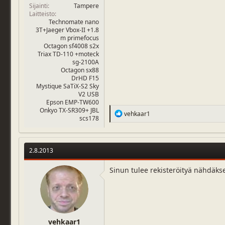
Sijainti
Tampere
Laitteisto
Technomate nano
3T+Jaeger Vbox-II +1.8
m primefocus
Octagon sf4008 s2x
Triax TD-110 +moteck
sg-2100A
Octagon sx88
DrHD F15
Mystique SaTiX-S2 Sky
V2 USB
Epson EMP-TW600
Onkyo TX-SR309+ JBL
R
vehkaar1
scs178
e
a
c
t
2.8.2013
i
o
n
Sinun tulee rekisteröityä nähdäks
s
:
vehkaar1