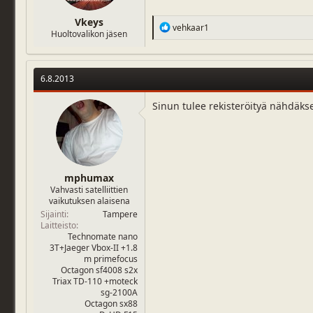
Vkeys
R
vehkaar1
Huoltovalikon jäsen
e
a
c
t
6.8.2013
i
o
n
Sinun tulee rekisteröityä nähdäks
s
:
mphumax
Vahvasti satelliittien
vaikutuksen alaisena
Sijainti
Tampere
Laitteisto
Technomate nano
3T+Jaeger Vbox-II +1.8
m primefocus
Octagon sf4008 s2x
Triax TD-110 +moteck
sg-2100A
Octagon sx88