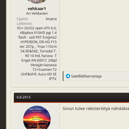
vehkaar1
Ari Vehkanen
Sijainti
Imatra
Laitteisto
VU+ DUO2 open ATV 6.0,
ABipbox 910HD pgi 1.4
flash - usb PKT Enigma2
HYPERION, DR-HD F15
ver 207p, , Triax 110cm
54.9E&56E, Toroidal T-
90 10 lnd, harava -T
Engel AN 6001C 20kpl
Venäjän kanavia
T2+Suomen T2
UHF&VHF, Aura HD SE
R
Satelliittiharrastaja
IPTV.
e
a
c
t
6.8.2013
i
o
n
Sinun tulee rekisteröityä nähdäks
s
: