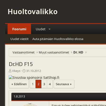
Huoltovalikko
Foorumi
Uudet
Uudet viestit
Auta pitämään Huoltovalikko elossa
Vastaanottimet
Muut vastaanottimet
Dr. HD
Dr.HD F15
V
A
Vkeys
31.10.2012
i
l
e
o
s
i
Edellinen
1
2
3
4
Seuraava
t
t
i
u
k
s
1.8.2013
e
p
t
ä
Sinun tulee rekisteröityä nähdäks