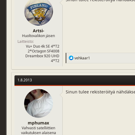
j
i
u
v
n
ä
a
m
l
ä
Artsi-
o
ä
Huoltovalikon jäsen
i
r
t
Laitteisto
ä
Vu+ Duo 4k SE 4*T2
t
2*Octagon SF4008
a
Dreambox 920 UHD
R
j
vehkaar1
4*T2
e
a
a
c
t
1.8.2013
i
o
n
Sinun tulee rekisteröityä nähdäks
s
:
mphumax
Vahvasti satelliittien
vaikutuksen alaisena