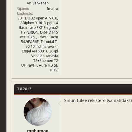
Ari Vehkanen
Sijainti
Imatra
Laitteisto
VU+ DUO2 open ATV 6.0,
ABipbox 910HD pgi 1.4
flash - usb PKT Enigma2
HYPERION, DR-HD F15
ver 207p, , Triax 110cm
54.9E&56E, Toroidal T-
90 10 lnd, harava -T
Engel AN 6001C 20kpl
Venäjän kanavia
T2+Suomen T2
UHF&VHF, Aura HD SE
IPTV.
3.8.2013
Sinun tulee rekisteröityä nähdäks
mphumax