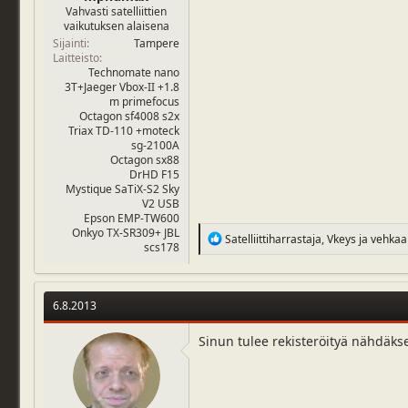
Vahvasti satelliittien
vaikutuksen alaisena
Sijainti
Tampere
Laitteisto
Technomate nano
3T+Jaeger Vbox-II +1.8
m primefocus
Octagon sf4008 s2x
Triax TD-110 +moteck
sg-2100A
Octagon sx88
DrHD F15
Mystique SaTiX-S2 Sky
V2 USB
Epson EMP-TW600
Onkyo TX-SR309+ JBL
R
Satelliittiharrastaja
,
Vkeys
ja
vehkaa
scs178
e
a
c
t
6.8.2013
i
o
n
Sinun tulee rekisteröityä nähdäks
s
: