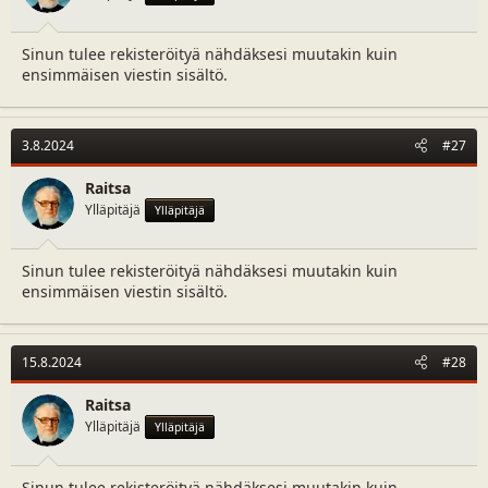
a
m
l
ä
Sinun tulee rekisteröityä nähdäksesi muutakin kuin
o
ä
ensimmäisen viestin sisältö.
i
r
t
ä
t
a
3.8.2024
#27
j
a
Raitsa
Ylläpitäjä
Ylläpitäjä
Sinun tulee rekisteröityä nähdäksesi muutakin kuin
ensimmäisen viestin sisältö.
15.8.2024
#28
Raitsa
Ylläpitäjä
Ylläpitäjä
Sinun tulee rekisteröityä nähdäksesi muutakin kuin