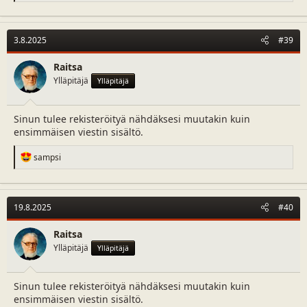
a
c
t
3.8.2025
#39
i
o
n
Raitsa
s
Ylläpitäjä
Ylläpitäjä
:
Sinun tulee rekisteröityä nähdäksesi muutakin kuin
ensimmäisen viestin sisältö.
R
sampsi
e
a
c
t
19.8.2025
#40
i
o
n
Raitsa
s
Ylläpitäjä
Ylläpitäjä
:
Sinun tulee rekisteröityä nähdäksesi muutakin kuin
ensimmäisen viestin sisältö.