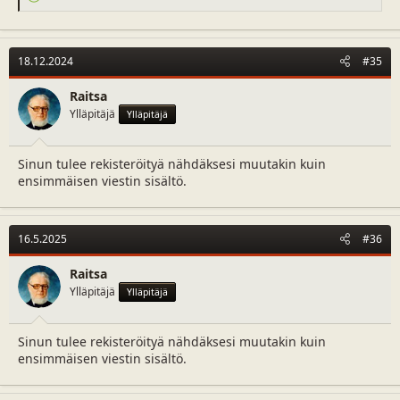
e
a
c
t
18.12.2024
#35
i
o
n
Raitsa
s
Ylläpitäjä
Ylläpitäjä
:
Sinun tulee rekisteröityä nähdäksesi muutakin kuin
ensimmäisen viestin sisältö.
16.5.2025
#36
Raitsa
Ylläpitäjä
Ylläpitäjä
Sinun tulee rekisteröityä nähdäksesi muutakin kuin
ensimmäisen viestin sisältö.