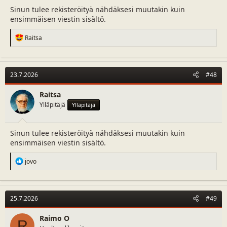
Sinun tulee rekisteröityä nähdäksesi muutakin kuin
ensimmäisen viestin sisältö.
R
Raitsa
e
a
c
t
23.7.2026
#48
i
o
n
Raitsa
s
Ylläpitäjä
Ylläpitäjä
:
Sinun tulee rekisteröityä nähdäksesi muutakin kuin
ensimmäisen viestin sisältö.
R
jovo
e
a
c
t
25.7.2026
#49
i
o
n
Raimo O
R
s