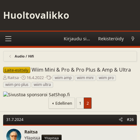
Huoltovalikko
Kirjaudu sisään
Rekisteröidy
Audio / Hifi
Wiim Mini & Pro & Pro Plus & Amp & Ultra
Laite-esittely
V
A
A
Raitsa
16.4.2022
wiim amp
wiim mini
wiim pro
i
l
s
wiim pro plus
wiim ultra
e
o
i
s
i
a
t
t
s
Edellinen
1
2
i
u
a
k
s
n
e
p
a
31.7.2024
#26
t
ä
t
j
i
Raitsa
u
v
Ylläpitäjä
Ylläpitäjä
n
ä