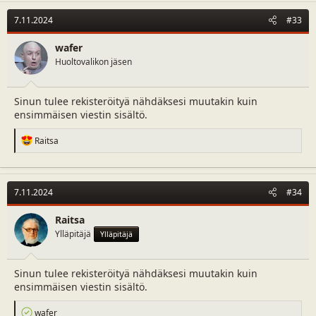
c
t
7.11.2024
#33
i
o
n
wafer
s
Huoltovalikon jäsen
:
Sinun tulee rekisteröityä nähdäksesi muutakin kuin
ensimmäisen viestin sisältö.
R
Raitsa
e
a
c
t
7.11.2024
#34
i
o
n
Raitsa
s
Ylläpitäjä
Ylläpitäjä
:
Sinun tulee rekisteröityä nähdäksesi muutakin kuin
ensimmäisen viestin sisältö.
R
wafer