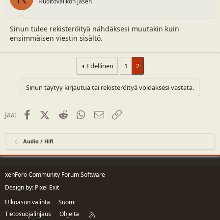
Huoltovalikon jäsen
:
Sinun tulee rekisteröityä nähdäksesi muutakin kuin
ensimmäisen viestin sisältö.
Edellinen
1
2
Sinun täytyy kirjautua tai rekisteröityä voidaksesi vastata.
Facebook
X (Twitter)
Reddit
WhatsApp
Sähköposti
Linkki
Jaa:
Audio / Hifi
xenForo Community Forum Software
Design by:
Pixel Exit
Ulkoasun valinta
Suomi
Tietosuojalinjaus
Ohjeita
R