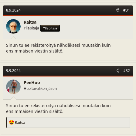
8.9.2024
#31
Raitsa
Ylläpitäjä
Ylläpitäjä
Sinun tulee rekisteröityä nähdäksesi muutakin kuin
ensimmäisen viestin sisältö.
9.9.2024
#32
PeeHoo
Huoltovalikon jäsen
Sinun tulee rekisteröityä nähdäksesi muutakin kuin
ensimmäisen viestin sisältö.
R
Raitsa
e
a