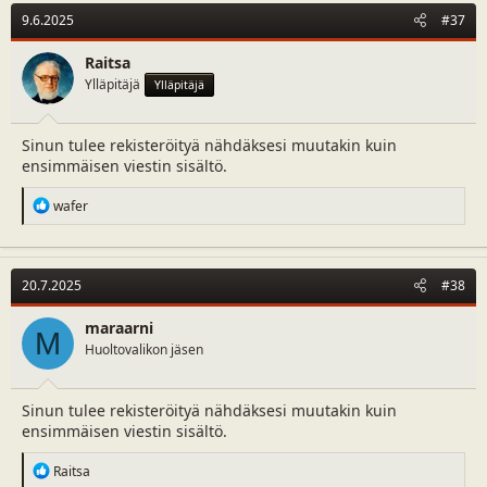
9.6.2025
#37
Raitsa
Ylläpitäjä
Ylläpitäjä
Sinun tulee rekisteröityä nähdäksesi muutakin kuin
ensimmäisen viestin sisältö.
R
wafer
e
a
c
t
20.7.2025
#38
i
o
n
maraarni
M
s
Huoltovalikon jäsen
:
Sinun tulee rekisteröityä nähdäksesi muutakin kuin
ensimmäisen viestin sisältö.
R
Raitsa
e