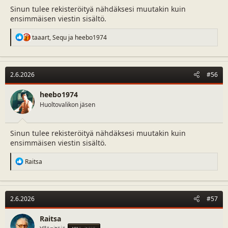
Sinun tulee rekisteröityä nähdäksesi muutakin kuin
ensimmäisen viestin sisältö.
R
taaart
,
Sequ
ja
heebo1974
e
a
c
t
2.6.2026
#56
i
o
n
heebo1974
s
Huoltovalikon jäsen
:
Sinun tulee rekisteröityä nähdäksesi muutakin kuin
ensimmäisen viestin sisältö.
R
Raitsa
e
a
c
t
2.6.2026
#57
i
o
n
Raitsa
s