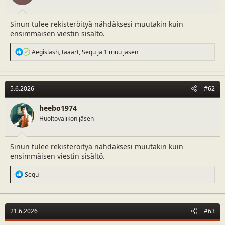
Sinun tulee rekisteröityä nähdäksesi muutakin kuin
ensimmäisen viestin sisältö.
R
Aegislash
,
taaart
,
Sequ
ja 1 muu jäsen
e
a
c
t
5.6.2026
#62
i
o
n
heebo1974
s
Huoltovalikon jäsen
:
Sinun tulee rekisteröityä nähdäksesi muutakin kuin
ensimmäisen viestin sisältö.
R
Sequ
e
a
c
t
21.6.2026
#63
i
o