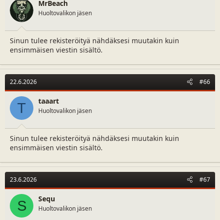
n
MrBeach
s
Huoltovalikon jäsen
:
Sinun tulee rekisteröityä nähdäksesi muutakin kuin
ensimmäisen viestin sisältö.
22.6.2026
#66
taaart
T
Huoltovalikon jäsen
Sinun tulee rekisteröityä nähdäksesi muutakin kuin
ensimmäisen viestin sisältö.
23.6.2026
#67
Sequ
S
Huoltovalikon jäsen