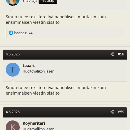
Ylläpitäjä
Ylläpitäjä
:
Sinun tulee rekisteröityä nähdäksesi muutakin kuin
ensimmäisen viestin sisältö.
R
heebo1974
e
a
c
t
4.6.2026
#58
i
o
n
taaart
T
s
Huoltovalikon jäsen
:
Sinun tulee rekisteröityä nähdäksesi muutakin kuin
ensimmäisen viestin sisältö.
4.6.2026
#59
Koyharitari
K
Huoltovalikon jäsen