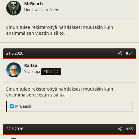
n
MrBeach
s
Huoltovalikon jäsen
:
Sinun tulee rekisteröityä nähdäksesi muutakin kuin
ensimmäisen viestin sisältö.
21.6.2026
#64
Raitsa
Ylläpitäjä
Ylläpitäjä
Sinun tulee rekisteröityä nähdäksesi muutakin kuin
ensimmäisen viestin sisältö.
R
MrBeach
e
a
c
t
22.6.2026
#65
i
o