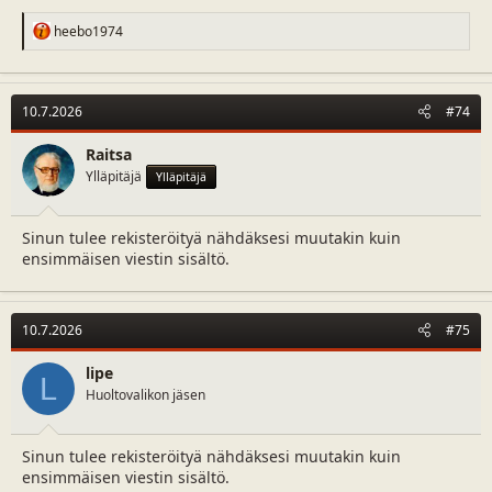
R
heebo1974
e
a
c
t
10.7.2026
#74
i
o
n
Raitsa
s
Ylläpitäjä
Ylläpitäjä
:
Sinun tulee rekisteröityä nähdäksesi muutakin kuin
ensimmäisen viestin sisältö.
10.7.2026
#75
lipe
L
Huoltovalikon jäsen
Sinun tulee rekisteröityä nähdäksesi muutakin kuin
ensimmäisen viestin sisältö.