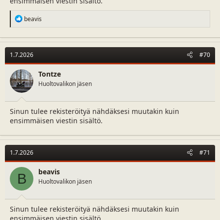
ensimmäisen viestin sisältö.
R
beavis
e
a
c
t
1.7.2026
#70
i
o
n
Tontze
s
Huoltovalikon jäsen
:
Sinun tulee rekisteröityä nähdäksesi muutakin kuin
ensimmäisen viestin sisältö.
1.7.2026
#71
beavis
B
Huoltovalikon jäsen
Sinun tulee rekisteröityä nähdäksesi muutakin kuin
ensimmäisen viestin sisältö.