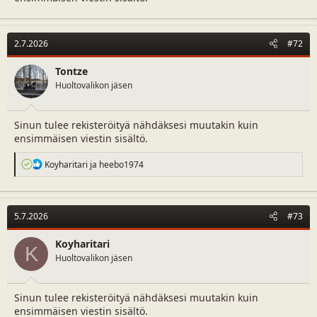
2.7.2026
#72
Tontze
Huoltovalikon jäsen
Sinun tulee rekisteröityä nähdäksesi muutakin kuin
ensimmäisen viestin sisältö.
R
Koyharitari
ja
heebo1974
e
a
c
t
5.7.2026
#73
i
o
n
Koyharitari
K
s
Huoltovalikon jäsen
:
Sinun tulee rekisteröityä nähdäksesi muutakin kuin
ensimmäisen viestin sisältö.