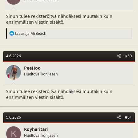
Sinun tulee rekisteröityä nähdäksesi muutakin kuin
ensimmäisen viestin sisältö.
R
taaart
ja
MrBeach
e
a
c
t
4.6.2026
#60
i
o
n
PeeHoo
s
Huoltovalikon jäsen
:
Sinun tulee rekisteröityä nähdäksesi muutakin kuin
ensimmäisen viestin sisältö.
5.6.2026
#61
Koyharitari
K
Huoltovalikon jäsen