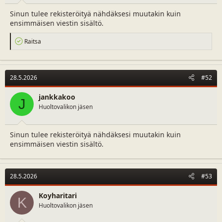
a
m
Sinun tulee rekisteröityä nähdäksesi muutakin kuin
l
ä
ensimmäisen viestin sisältö.
o
ä
i
r
R
Raitsa
t
ä
e
t
a
a
c
j
t
28.5.2026
#52
a
i
o
n
jankkakoo
J
s
Huoltovalikon jäsen
:
Sinun tulee rekisteröityä nähdäksesi muutakin kuin
ensimmäisen viestin sisältö.
28.5.2026
#53
Koyharitari
K
Huoltovalikon jäsen