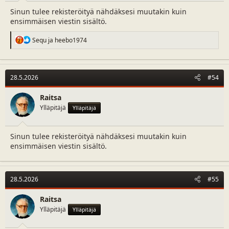
Sinun tulee rekisteröityä nähdäksesi muutakin kuin
ensimmäisen viestin sisältö.
R
Sequ
ja
heebo1974
e
a
c
t
28.5.2026
#54
i
o
n
Raitsa
s
Ylläpitäjä
Ylläpitäjä
:
Sinun tulee rekisteröityä nähdäksesi muutakin kuin
ensimmäisen viestin sisältö.
28.5.2026
#55
Raitsa
Ylläpitäjä
Ylläpitäjä