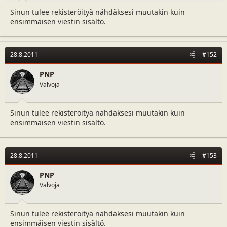
a
m
Sinun tulee rekisteröityä nähdäksesi muutakin kuin
l
ä
ensimmäisen viestin sisältö.
o
ä
i
r
t
ä
t
28.8.2011
#152
a
j
PNP
a
Valvoja
Sinun tulee rekisteröityä nähdäksesi muutakin kuin
ensimmäisen viestin sisältö.
28.8.2011
#153
PNP
Valvoja
Sinun tulee rekisteröityä nähdäksesi muutakin kuin
ensimmäisen viestin sisältö.