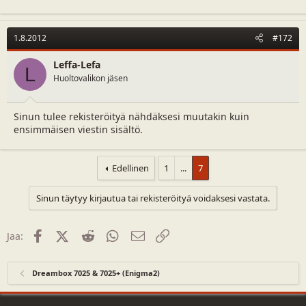
1.8.2012
#172
Leffa-Lefa
L
Huoltovalikon jäsen
Sinun tulee rekisteröityä nähdäksesi muutakin kuin
ensimmäisen viestin sisältö.
Edellinen
1
...
7
Sinun täytyy kirjautua tai rekisteröityä voidaksesi vastata.
Facebook
X (Twitter)
Reddit
WhatsApp
Sähköposti
Linkki
Jaa:
Dreambox 7025 & 7025+ (Enigma2)