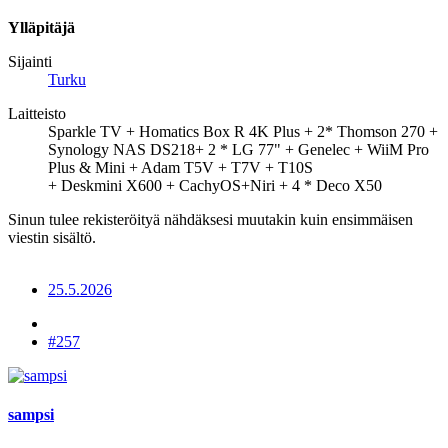
Ylläpitäjä
Sijainti
Turku
Laitteisto
Sparkle TV + Homatics Box R 4K Plus + 2* Thomson 270 +
Synology NAS DS218+ 2 * LG 77" + Genelec + WiiM Pro
Plus & Mini + Adam T5V + T7V + T10S
+ Deskmini X600 + CachyOS+Niri + 4 * Deco X50
Sinun tulee rekisteröityä nähdäksesi muutakin kuin ensimmäisen
viestin sisältö.
25.5.2026
#257
sampsi