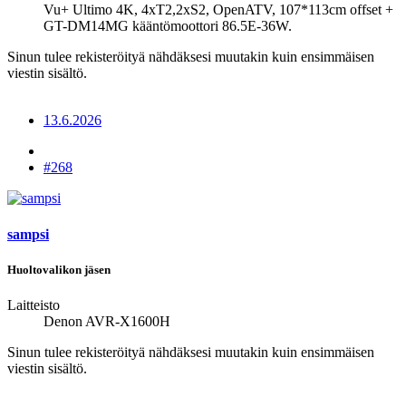
Vu+ Ultimo 4K, 4xT2,2xS2, OpenATV, 107*113cm offset +
GT-DM14MG kääntömoottori 86.5E-36W.
Sinun tulee rekisteröityä nähdäksesi muutakin kuin ensimmäisen
viestin sisältö.
13.6.2026
#268
sampsi
Huoltovalikon jäsen
Laitteisto
Denon AVR-X1600H
Sinun tulee rekisteröityä nähdäksesi muutakin kuin ensimmäisen
viestin sisältö.