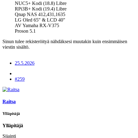
NUC5+ Kodi (18.8) Libre
RPi3B+ Kodi (19.4) Libre
Qnap NAS 412,431,1635
LG Oled 65" & LCD 40"
AV Yamaha RX-V375
Proson 5.1
Sinun tulee rekisteröityä nähdäksesi muutakin kuin ensimmäisen
viestin sisältö.
25.5.2026
#259
Raitsa
Ylläpitäjä
Ylläpitäjä
Sijainti