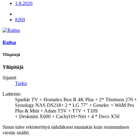
1.8.2026
#269
Raitsa
Ylläpitäjä
Ylläpitäjä
Sijainti
Turku
Laitteisto
Sparkle TV + Homatics Box R 4K Plus + 2* Thomson 270 +
Synology NAS DS218+ 2 * LG 77" + Genelec + WiiM Pro
Plus & Mini + Adam T5V + T7V + T10S
+ Deskmini X600 + CachyOS+Niri + 4 * Deco X50
Sinun tulee rekisteröityä nähdäksesi muutakin kuin ensimmäisen
viestin sisältö.