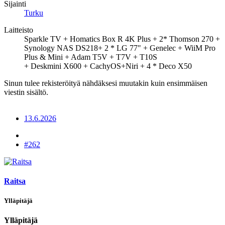
Sijainti
Turku
Laitteisto
Sparkle TV + Homatics Box R 4K Plus + 2* Thomson 270 +
Synology NAS DS218+ 2 * LG 77" + Genelec + WiiM Pro
Plus & Mini + Adam T5V + T7V + T10S
+ Deskmini X600 + CachyOS+Niri + 4 * Deco X50
Sinun tulee rekisteröityä nähdäksesi muutakin kuin ensimmäisen
viestin sisältö.
13.6.2026
#262
Raitsa
Ylläpitäjä
Ylläpitäjä