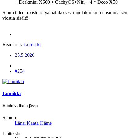
+ Deskmini X600 + CachyOS+Niri + 4 * Deco X50
Sinun tulee rekisteröityä nähdäksesi muutakin kuin ensimmäisen
viestin sisältö.
Reactions:
Lumikki
25.5.2026
#254
Lumikki
Huoltovalikon jäsen
Sijainti
Länsi Kanta-Häme
Laitteisto