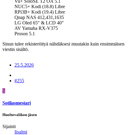
Vu+ SoloSE T2 OA 5.1
NUC5+ Kodi (18.8) Libre
RPi3B+ Kodi (19.4) Libre
Qnap NAS 412,431,1635
LG Oled 65" & LCD 40"
AV Yamaha RX-V375
Proson 5.1
Sinun tulee rekisteröityä nähdäksesi muutakin kuin ensimmäisen
viestin sisältö.
25.5.2026
#255
S
Sotilasmestari
Huoltovalikon jäsen
Sijainti
Iisalmi