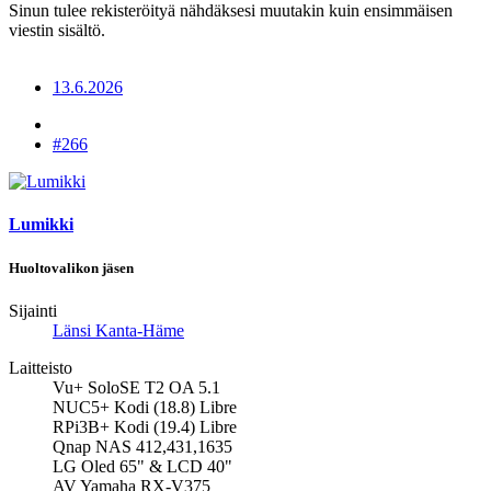
Sinun tulee rekisteröityä nähdäksesi muutakin kuin ensimmäisen
viestin sisältö.
13.6.2026
#266
Lumikki
Huoltovalikon jäsen
Sijainti
Länsi Kanta-Häme
Laitteisto
Vu+ SoloSE T2 OA 5.1
NUC5+ Kodi (18.8) Libre
RPi3B+ Kodi (19.4) Libre
Qnap NAS 412,431,1635
LG Oled 65" & LCD 40"
AV Yamaha RX-V375