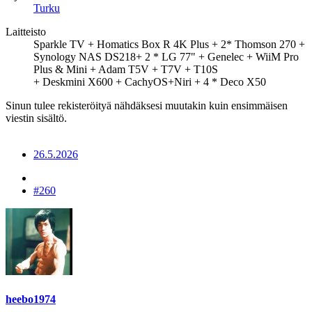
Turku
Laitteisto
Sparkle TV + Homatics Box R 4K Plus + 2* Thomson 270 +
Synology NAS DS218+ 2 * LG 77" + Genelec + WiiM Pro
Plus & Mini + Adam T5V + T7V + T10S
+ Deskmini X600 + CachyOS+Niri + 4 * Deco X50
Sinun tulee rekisteröityä nähdäksesi muutakin kuin ensimmäisen
viestin sisältö.
26.5.2026
#260
heebo1974