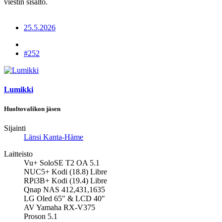
viestin sisältö.
25.5.2026
#252
Lumikki
Huoltovalikon jäsen
Sijainti
Länsi Kanta-Häme
Laitteisto
Vu+ SoloSE T2 OA 5.1
NUC5+ Kodi (18.8) Libre
RPi3B+ Kodi (19.4) Libre
Qnap NAS 412,431,1635
LG Oled 65" & LCD 40"
AV Yamaha RX-V375
Proson 5.1