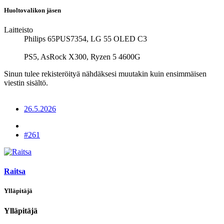
Huoltovalikon jäsen
Laitteisto
Philips 65PUS7354, LG 55 OLED C3
PS5, AsRock X300, Ryzen 5 4600G
Sinun tulee rekisteröityä nähdäksesi muutakin kuin ensimmäisen
viestin sisältö.
26.5.2026
#261
Raitsa
Ylläpitäjä
Ylläpitäjä