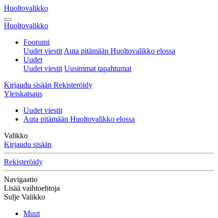
Huoltovalikko
Huoltovalikko
Foorumi
Uudet viestit
Auta pitämään Huoltovalikko elossa
Uudet
Uudet viestit
Uusimmat tapahtumat
Kirjaudu sisään
Rekisteröidy
Yleiskatsaus
Uudet viestit
Auta pitämään Huoltovalikko elossa
Valikko
Kirjaudu sisään
Rekisteröidy
Navigaatio
Lisää vaihtoehtoja
Sulje Valikko
Muut