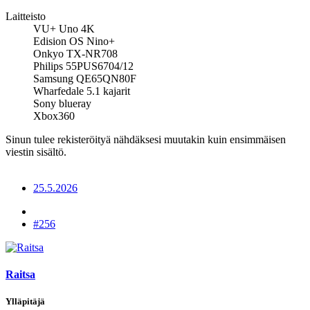
Laitteisto
VU+ Uno 4K
Edision OS Nino+
Onkyo TX-NR708
Philips 55PUS6704/12
Samsung QE65QN80F
Wharfedale 5.1 kajarit
Sony blueray
Xbox360
Sinun tulee rekisteröityä nähdäksesi muutakin kuin ensimmäisen
viestin sisältö.
25.5.2026
#256
Raitsa
Ylläpitäjä