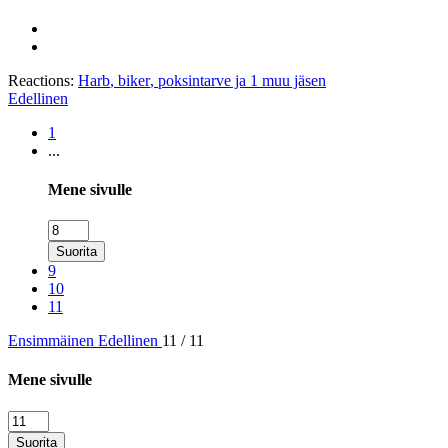
Reactions:
Harb
,
biker
,
poksintarve
ja 1 muu jäsen
Edellinen
1
...
Mene sivulle
Suorita
9
10
11
Ensimmäinen
Edellinen
11 / 11
Mene sivulle
Suorita