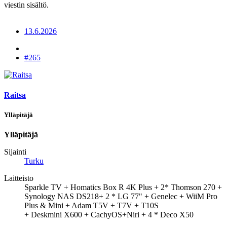
viestin sisältö.
13.6.2026
#265
Raitsa
Ylläpitäjä
Ylläpitäjä
Sijainti
Turku
Laitteisto
Sparkle TV + Homatics Box R 4K Plus + 2* Thomson 270 +
Synology NAS DS218+ 2 * LG 77" + Genelec + WiiM Pro
Plus & Mini + Adam T5V + T7V + T10S
+ Deskmini X600 + CachyOS+Niri + 4 * Deco X50