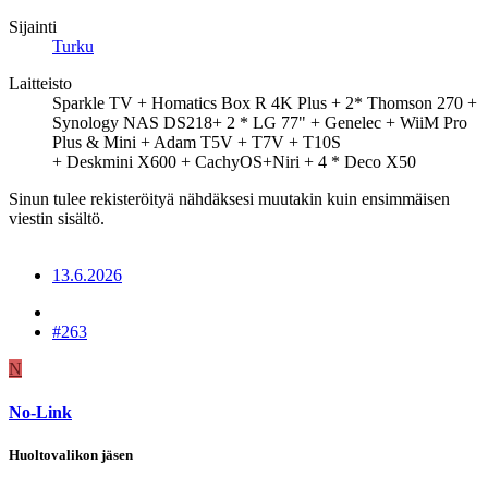
Sijainti
Turku
Laitteisto
Sparkle TV + Homatics Box R 4K Plus + 2* Thomson 270 +
Synology NAS DS218+ 2 * LG 77" + Genelec + WiiM Pro
Plus & Mini + Adam T5V + T7V + T10S
+ Deskmini X600 + CachyOS+Niri + 4 * Deco X50
Sinun tulee rekisteröityä nähdäksesi muutakin kuin ensimmäisen
viestin sisältö.
13.6.2026
#263
N
No-Link
Huoltovalikon jäsen