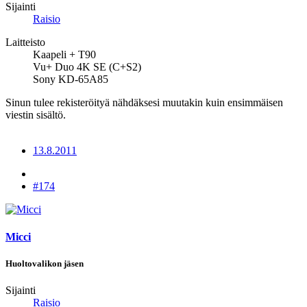
Sijainti
Raisio
Laitteisto
Kaapeli + T90
Vu+ Duo 4K SE (C+S2)
Sony KD-65A85
Sinun tulee rekisteröityä nähdäksesi muutakin kuin ensimmäisen
viestin sisältö.
13.8.2011
#174
Micci
Huoltovalikon jäsen
Sijainti
Raisio