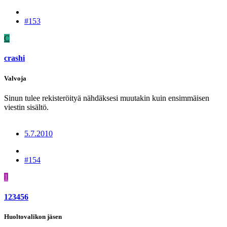
#153
C
crashi
Valvoja
Sinun tulee rekisteröityä nähdäksesi muutakin kuin ensimmäisen
viestin sisältö.
5.7.2010
#154
1
123456
Huoltovalikon jäsen