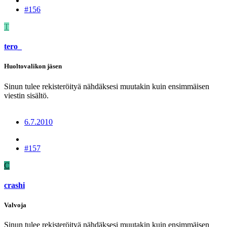
#156
T
tero_
Huoltovalikon jäsen
Sinun tulee rekisteröityä nähdäksesi muutakin kuin ensimmäisen
viestin sisältö.
6.7.2010
#157
C
crashi
Valvoja
Sinun tulee rekisteröityä nähdäksesi muutakin kuin ensimmäisen