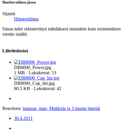
Huoltovalikon jäsen
Sijainti
Hämeenlinna
Sinun tulee rekisteröityä nähdäksesi muutakin kuin ensimmäisen
viestin sisältö.
Liitetiedostot
DB8000_Power.jpg
1 MB · Lukukerrat: 53
DB8000_Cap_list.jpg
80.5 KB · Lukukerrat: 42
Reactions:
jamuun
,
mao
,
Mukkula
ja 3 muuta jäsentä
30.4.2011