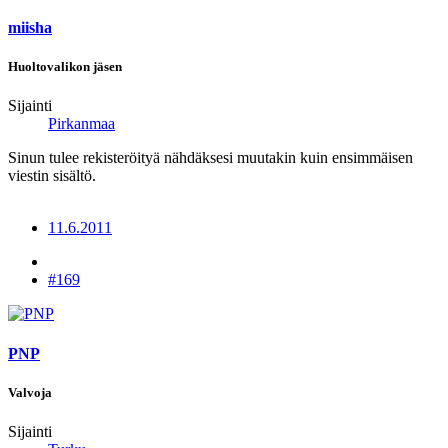
miisha
Huoltovalikon jäsen
Sijainti
Pirkanmaa
Sinun tulee rekisteröityä nähdäksesi muutakin kuin ensimmäisen
viestin sisältö.
11.6.2011
#169
PNP
Valvoja
Sijainti