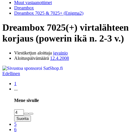
Muut vastaanottimet
Dreambox
Dreambox 7025 & 7025+ (Enigma2)
Dreambox 7025(+) virtalähteen
korjaus (powerin ikä n. 2-3 v.)
Viestiketjun aloittaja
javainio
Aloituspäivämäärä
12.4.2008
Edellinen
1
...
Mene sivulle
Suorita
5
6