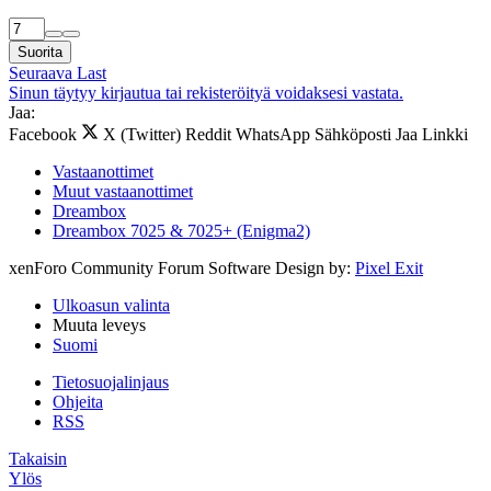
Suorita
Seuraava
Last
Sinun täytyy kirjautua tai rekisteröityä voidaksesi vastata.
Jaa:
Facebook
X (Twitter)
Reddit
WhatsApp
Sähköposti
Jaa
Linkki
Vastaanottimet
Muut vastaanottimet
Dreambox
Dreambox 7025 & 7025+ (Enigma2)
xenForo Community Forum Software
Design by:
Pixel Exit
Ulkoasun valinta
Muuta leveys
Suomi
Tietosuojalinjaus
Ohjeita
RSS
Takaisin
Ylös