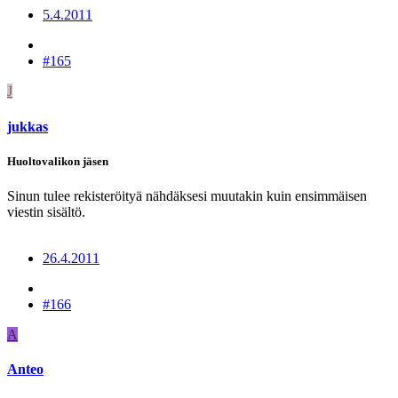
5.4.2011
#165
J
jukkas
Huoltovalikon jäsen
Sinun tulee rekisteröityä nähdäksesi muutakin kuin ensimmäisen
viestin sisältö.
26.4.2011
#166
A
Anteo