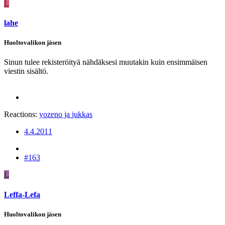
L
lahe
Huoltovalikon jäsen
Sinun tulee rekisteröityä nähdäksesi muutakin kuin ensimmäisen
viestin sisältö.
Reactions:
yozeno
ja
jukkas
4.4.2011
#163
L
Leffa-Lefa
Huoltovalikon jäsen