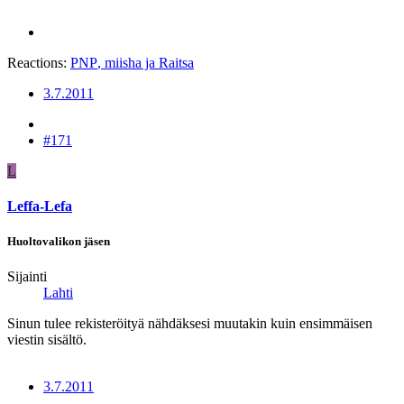
Reactions:
PNP
,
miisha
ja
Raitsa
3.7.2011
#171
L
Leffa-Lefa
Huoltovalikon jäsen
Sijainti
Lahti
Sinun tulee rekisteröityä nähdäksesi muutakin kuin ensimmäisen
viestin sisältö.
3.7.2011