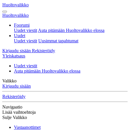
Huoltovalikko
Huoltovalikko
Foorumi
Uudet viestit
Auta pitämään Huoltovalikko elossa
Uudet
Uudet viestit
Uusimmat tapahtumat
Kirjaudu sisään
Rekisteröidy
Yleiskatsaus
Uudet viestit
Auta pitämään Huoltovalikko elossa
Valikko
Kirjaudu sisään
Rekisteröidy
Navigaatio
Lisää vaihtoehtoja
Sulje Valikko
Vastaanottimet