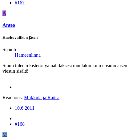
#167
A
Anteo
Huoltovalikon jäsen
Sijainti
Hämeenlinna
Sinun tulee rekisteröityä nähdäksesi muutakin kuin ensimmäisen
viestin sisältö.
Reactions:
Mukkula
ja
Raitsa
10.6.2011
#168
M