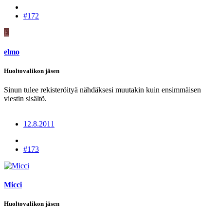
#172
E
elmo
Huoltovalikon jäsen
Sinun tulee rekisteröityä nähdäksesi muutakin kuin ensimmäisen
viestin sisältö.
12.8.2011
#173
Micci
Huoltovalikon jäsen