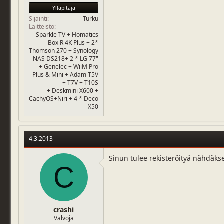
Ylläpitäjä
Sijainti
Turku
Laitteisto
Sparkle TV + Homatics
Box R 4K Plus + 2*
Thomson 270 + Synology
NAS DS218+ 2 * LG 77"
+ Genelec + WiiM Pro
Plus & Mini + Adam T5V
+ T7V + T10S
+ Deskmini X600 +
CachyOS+Niri + 4 * Deco
X50
4.3.2013
Sinun tulee rekisteröityä nähdäks
C
crashi
Valvoja