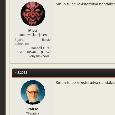
Sinun tulee rekisteröityä nähdäks
Micci
Huoltovalikon jäsen
Sijainti
Raisio
Laitteisto
Kaapeli + T90
Vu+ Duo 4K SE (C+S2)
Sony KD-65A85
4.3.2013
Sinun tulee rekisteröityä nähdäks
Raitsa
Ylläpitäjä