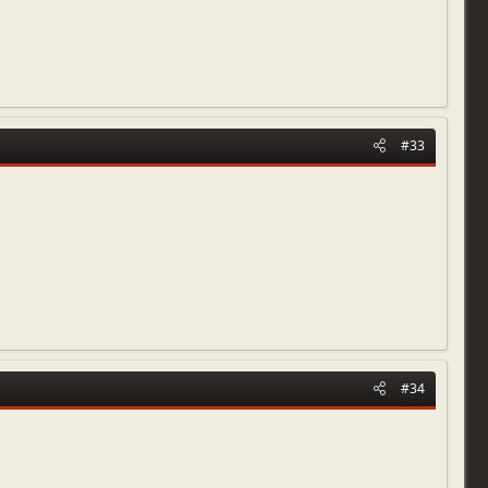
#33
#34