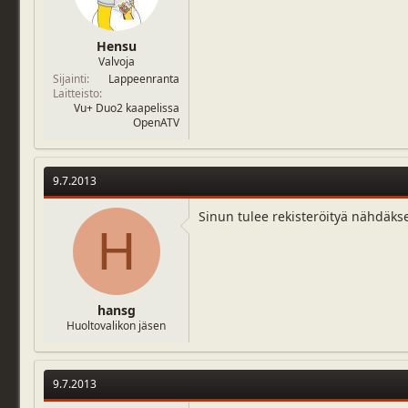
Hensu
Valvoja
Sijainti
Lappeenranta
Laitteisto
Vu+ Duo2 kaapelissa
OpenATV
9.7.2013
Sinun tulee rekisteröityä nähdäks
H
hansg
Huoltovalikon jäsen
9.7.2013