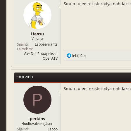
Sinun tulee rekisteröityä nähdäks
Hensu
Valvoja
Sijainti
Lappeenranta
Laitteisto
Vu+ Duo2 kaapelissa
R
lehtj-9m
OpenATV
e
a
c
t
18.8.2013
i
o
n
Sinun tulee rekisteröityä nähdäks
P
s
:
perkins
Huoltovalikon jäsen
Sijainti
Espoo