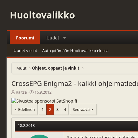
Huoltovalikko
Foorumi
Uudet
Uudet viestit
Auta pitämään Huoltovalikko elossa
Muut
Ohjeet, oppaat ja vinkit
CrossEPG Enigma2 - kaikki ohjelmatiedo
V
A
Raitsa
16.9.2012
i
l
e
o
s
i
Edellinen
1
2
3
4
Seuraava
t
t
i
u
k
s
18.2.2013
e
p
t
ä
Sinun tulee rekisteröityä nähdäks