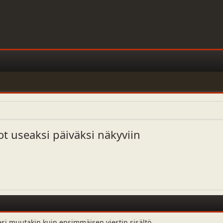
t useaksi päiväksi näkyviin
esi muutakin kuin ensimmäisen viestin sisältö.