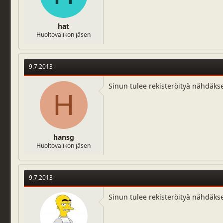
hat
Huoltovalikon jäsen
9.7.2013
Sinun tulee rekisteröityä nähdäks
H
hansg
Huoltovalikon jäsen
9.7.2013
Sinun tulee rekisteröityä nähdäks