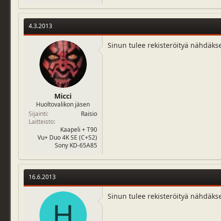
4.3.2013
Sinun tulee rekisteröityä nähdäks
Micci
Huoltovalikon jäsen
Sijainti
Raisio
Laitteisto
Kaapeli + T90
Vu+ Duo 4K SE (C+S2)
Sony KD-65A85
16.6.2013
Sinun tulee rekisteröityä nähdäks
H