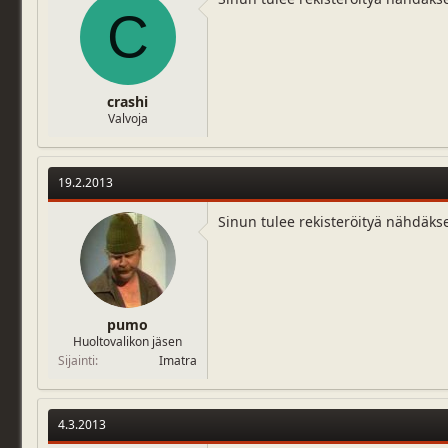
j
i
C
u
v
n
ä
a
m
l
ä
crashi
o
ä
Valvoja
i
r
t
ä
t
a
19.2.2013
j
a
Sinun tulee rekisteröityä nähdäks
pumo
Huoltovalikon jäsen
Sijainti
Imatra
4.3.2013