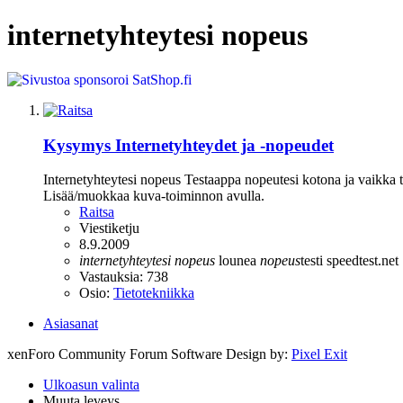
internetyhteytesi nopeus
Kysymys
Internetyhteydet ja -nopeudet
Internetyhteytesi nopeus Testaappa nopeutesi kotona ja vaikka t
Lisää/muokkaa kuva-toiminnon avulla.
Raitsa
Viestiketju
8.9.2009
internetyhteytesi
nopeus
lounea
nopeus
testi
speedtest.net
Vastauksia: 738
Osio:
Tietotekniikka
Asiasanat
xenForo Community Forum Software
Design by:
Pixel Exit
Ulkoasun valinta
Muuta leveys