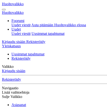
Huoltovalikko
Huoltovalikko
Foorumi
Uudet viestit
Auta pitämään Huoltovalikko elossa
Uudet
Uudet viestit
Uusimmat tapahtumat
Kirjaudu sisään
Rekisteröidy
Yleiskatsaus
Uusimmat tapahtumat
Rekisteröidy
Valikko
Kirjaudu sisään
Rekisteröidy
Navigaatio
Lisää vaihtoehtoja
Sulje Valikko
Asiasanat