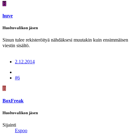
H
huve
Huoltovalikon jäsen
Sinun tulee rekisteröityä nähdäksesi muutakin kuin ensimmäisen
viestin sisältö.
2.12.2014
#6
B
BoxFreak
Huoltovalikon jäsen
Sijainti
Espoo