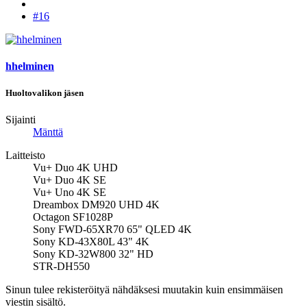
#16
hhelminen
Huoltovalikon jäsen
Sijainti
Mänttä
Laitteisto
Vu+ Duo 4K UHD
Vu+ Duo 4K SE
Vu+ Uno 4K SE
Dreambox DM920 UHD 4K
Octagon SF1028P
Sony FWD-65XR70 65" QLED 4K
Sony KD-43X80L 43" 4K
Sony KD-32W800 32" HD
STR-DH550
Sinun tulee rekisteröityä nähdäksesi muutakin kuin ensimmäisen
viestin sisältö.