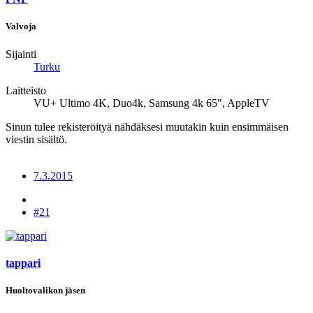
Valvoja
Sijainti
Turku
Laitteisto
VU+ Ultimo 4K, Duo4k, Samsung 4k 65", AppleTV
Sinun tulee rekisteröityä nähdäksesi muutakin kuin ensimmäisen
viestin sisältö.
7.3.2015
#21
tappari
Huoltovalikon jäsen