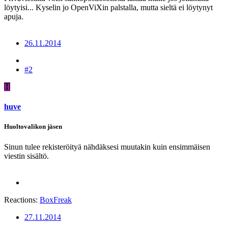
löytyisi... Kyselin jo OpenViXin palstalla, mutta sieltä ei löytynyt
apuja.
26.11.2014
#2
H
huve
Huoltovalikon jäsen
Sinun tulee rekisteröityä nähdäksesi muutakin kuin ensimmäisen
viestin sisältö.
Reactions:
BoxFreak
27.11.2014