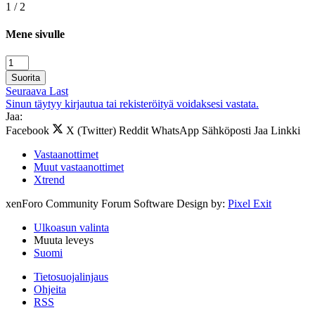
1 / 2
Mene sivulle
Suorita
Seuraava
Last
Sinun täytyy kirjautua tai rekisteröityä voidaksesi vastata.
Jaa:
Facebook
X (Twitter)
Reddit
WhatsApp
Sähköposti
Jaa
Linkki
Vastaanottimet
Muut vastaanottimet
Xtrend
xenForo Community Forum Software
Design by:
Pixel Exit
Ulkoasun valinta
Muuta leveys
Suomi
Tietosuojalinjaus
Ohjeita
RSS