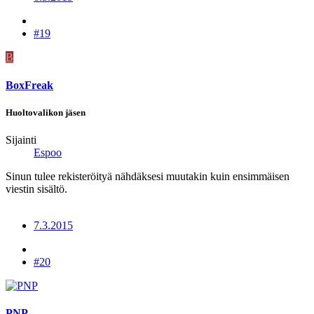
#19
B
BoxFreak
Huoltovalikon jäsen
Sijainti
Espoo
Sinun tulee rekisteröityä nähdäksesi muutakin kuin ensimmäisen
viestin sisältö.
7.3.2015
#20
PNP