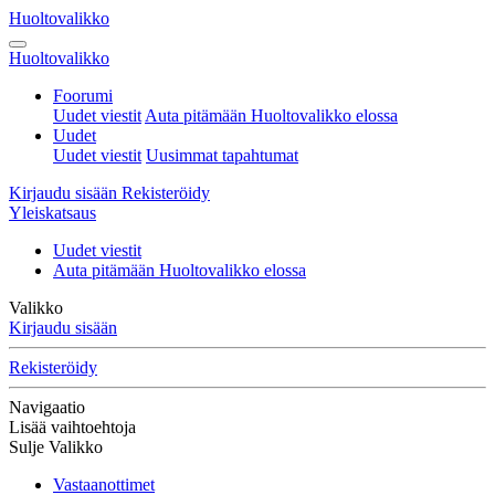
Huoltovalikko
Huoltovalikko
Foorumi
Uudet viestit
Auta pitämään Huoltovalikko elossa
Uudet
Uudet viestit
Uusimmat tapahtumat
Kirjaudu sisään
Rekisteröidy
Yleiskatsaus
Uudet viestit
Auta pitämään Huoltovalikko elossa
Valikko
Kirjaudu sisään
Rekisteröidy
Navigaatio
Lisää vaihtoehtoja
Sulje Valikko
Vastaanottimet