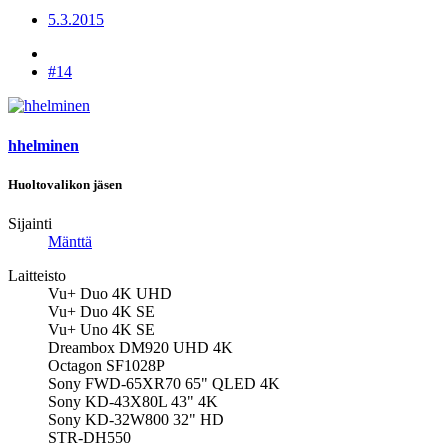
5.3.2015
#14
hhelminen
Huoltovalikon jäsen
Sijainti
Mänttä
Laitteisto
Vu+ Duo 4K UHD
Vu+ Duo 4K SE
Vu+ Uno 4K SE
Dreambox DM920 UHD 4K
Octagon SF1028P
Sony FWD-65XR70 65" QLED 4K
Sony KD-43X80L 43" 4K
Sony KD-32W800 32" HD
STR-DH550