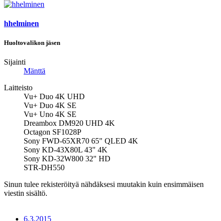
hhelminen
Huoltovalikon jäsen
Sijainti
Mänttä
Laitteisto
Vu+ Duo 4K UHD
Vu+ Duo 4K SE
Vu+ Uno 4K SE
Dreambox DM920 UHD 4K
Octagon SF1028P
Sony FWD-65XR70 65" QLED 4K
Sony KD-43X80L 43" 4K
Sony KD-32W800 32" HD
STR-DH550
Sinun tulee rekisteröityä nähdäksesi muutakin kuin ensimmäisen
viestin sisältö.
6.3.2015