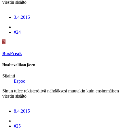
viestin sisältö.
3.4.2015
#24
B
BoxFreak
Huoltovalikon jäsen
Sijainti
Espoo
Sinun tulee rekisteröityä nähdäksesi muutakin kuin ensimmäisen
viestin sisältö.
8.4.2015
#25