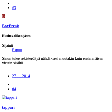
#3
B
BoxFreak
Huoltovalikon jäsen
Sijainti
Espoo
Sinun tulee rekisteröityä nähdäksesi muutakin kuin ensimmäisen
viestin sisältö.
27.11.2014
#4
tappari