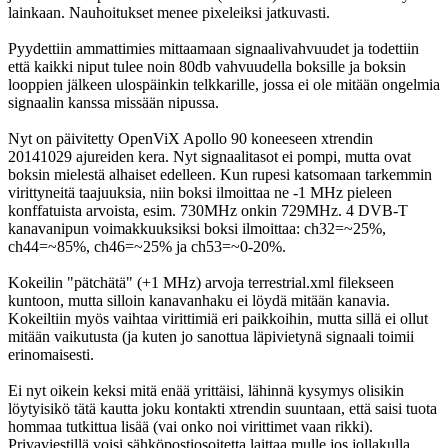
lainkaan. Nauhoitukset menee pixeleiksi jatkuvasti.
Pyydettiin ammattimies mittaamaan signaalivahvuudet ja todettiin
että kaikki niput tulee noin 80db vahvuudella boksille ja boksin
looppien jälkeen ulospäinkin telkkarille, jossa ei ole mitään ongelmia
signaalin kanssa missään nipussa.
Nyt on päivitetty OpenViX Apollo 90 koneeseen xtrendin
20141029 ajureiden kera. Nyt signaalitasot ei pompi, mutta ovat
boksin mielestä alhaiset edelleen. Kun rupesi katsomaan tarkemmin
virittyneitä taajuuksia, niin boksi ilmoittaa ne -1 MHz pieleen
konffatuista arvoista, esim. 730MHz onkin 729MHz. 4 DVB-T
kanavanipun voimakkuuksiksi boksi ilmoittaa: ch32=~25%,
ch44=~85%, ch46=~25% ja ch53=~0-20%.
Kokeilin "pätchätä" (+1 MHz) arvoja terrestrial.xml filekseen
kuntoon, mutta silloin kanavanhaku ei löydä mitään kanavia.
Kokeiltiin myös vaihtaa virittimiä eri paikkoihin, mutta sillä ei ollut
mitään vaikutusta (ja kuten jo sanottua läpivietynä signaali toimii
erinomaisesti.
Ei nyt oikein keksi mitä enää yrittäisi, lähinnä kysymys olisikin
löytyisikö tätä kautta joku kontakti xtrendin suuntaan, että saisi tuota
hommaa tutkittua lisää (vai onko noi virittimet vaan rikki).
Privaviestillä voisi sähköpostiosoitetta laittaa mulle jos jollakulla