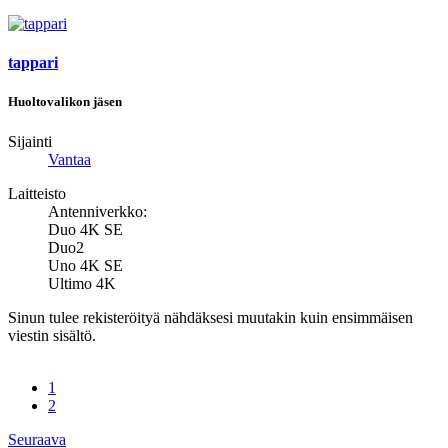
tappari
Huoltovalikon jäsen
Sijainti
Vantaa
Laitteisto
Antenniverkko:
Duo 4K SE
Duo2
Uno 4K SE
Ultimo 4K
Sinun tulee rekisteröityä nähdäksesi muutakin kuin ensimmäisen
viestin sisältö.
1
2
Seuraava