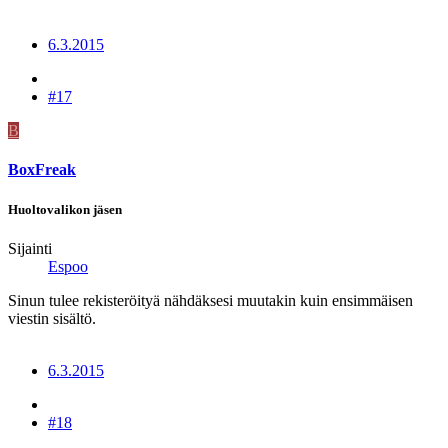
6.3.2015
#17
B
BoxFreak
Huoltovalikon jäsen
Sijainti
Espoo
Sinun tulee rekisteröityä nähdäksesi muutakin kuin ensimmäisen
viestin sisältö.
6.3.2015
#18