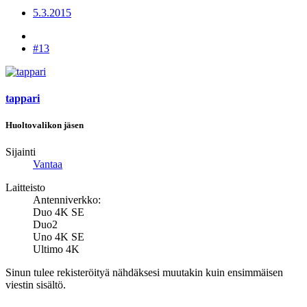
5.3.2015
#13
tappari
Huoltovalikon jäsen
Sijainti
Vantaa
Laitteisto
Antenniverkko:
Duo 4K SE
Duo2
Uno 4K SE
Ultimo 4K
Sinun tulee rekisteröityä nähdäksesi muutakin kuin ensimmäisen
viestin sisältö.