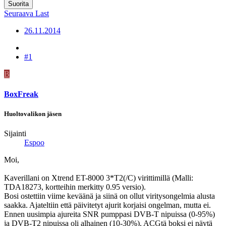
Suorita
Seuraava
Last
26.11.2014
#1
B
BoxFreak
Huoltovalikon jäsen
Sijainti
Espoo
Moi,
Kaverillani on Xtrend ET-8000 3*T2(/C) virittimillä (Malli:
TDA18273, kortteihin merkitty 0.95 versio).
Bosi ostettiin viime keväänä ja siinä on ollut viritysongelmia alusta
saakka. Ajateltiin että päivitetyt ajurit korjaisi ongelman, mutta ei.
Ennen uusimpia ajureita SNR pumppasi DVB-T nipuissa (0-95%)
ja DVB-T2 nipuissa oli alhainen (10-30%). ACGtä boksi ei näytä