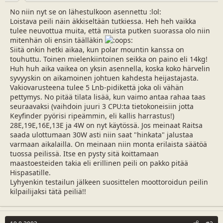
a
m
No niin nyt se on lähestulkoon asennettu :lol:
l
ä
Loistava peili näin äkkiseltään tutkiessa. Heh heh vaikka
o
ä
tulee neuvottua muita, että muista putken suorassa olo niin
i
r
mitenhän oli ensin täälläkin
t
ä
Siitä onkin hetki aikaa, kun polar mountin kanssa on
t
touhuttu. Toinen mielenkiintoinen seikka on paino eli 14kg!
a
Huh huh aika vaikea on yksin asennella, koska koko härvelin
j
syvyyskin on aikamoinen johtuen kahdesta heijastajasta.
a
Vakiovarusteena tulee 5 Lnb-pidikettä joka oli vähän
pettymys. No pitää tilata lisää, kun vaimo antaa rahaa taas
seuraavaksi (vaihdoin juuri 3 CPU:ta tietokoneisiin jotta
Keyfinder pyörisi ripeämmin, eli kallis harrastus!)
28E,19E,16E,13E ja 4W on nyt käytössä. Jos meinaat Raitsa
saada ulottumaan 30W asti niin saat "hinkata" jalustaa
varmaan aikalailla. On meinaan niin monta erilaista säätöä
tuossa peilissä. Itse en pysty sitä koittamaan
maastoesteiden takia eli erillinen peili on pakko pitää
Hispasatille.
Lyhyenkin testailun jälkeen suosittelen moottoroidun peilin
kilpailijaksi tätä peiliä!!