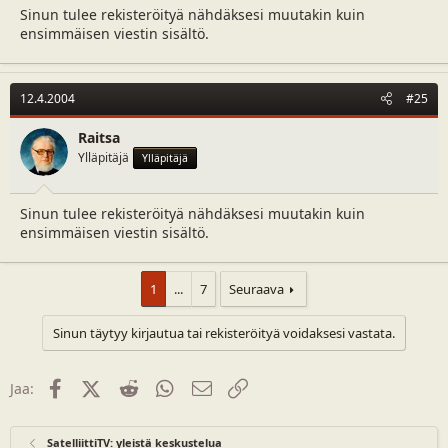
Sinun tulee rekisteröityä nähdäksesi muutakin kuin
ensimmäisen viestin sisältö.
12.4.2004
#25
Raitsa
Ylläpitäjä
Ylläpitäjä
Sinun tulee rekisteröityä nähdäksesi muutakin kuin
ensimmäisen viestin sisältö.
1
...
7
Seuraava
Sinun täytyy kirjautua tai rekisteröityä voidaksesi vastata.
Facebook
X (Twitter)
Reddit
WhatsApp
Sähköposti
Linkki
Jaa:
SatelliittiTV: yleistä keskustelua