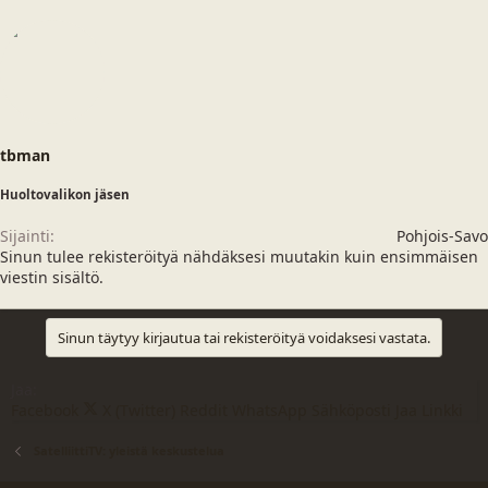
tbman
Huoltovalikon jäsen
Sijainti
Pohjois-Savo
Sinun tulee rekisteröityä nähdäksesi muutakin kuin ensimmäisen
viestin sisältö.
Sinun täytyy kirjautua tai rekisteröityä voidaksesi vastata.
Jaa:
Facebook
X (Twitter)
Reddit
WhatsApp
Sähköposti
Jaa
Linkki
SatelliittiTV: yleistä keskustelua