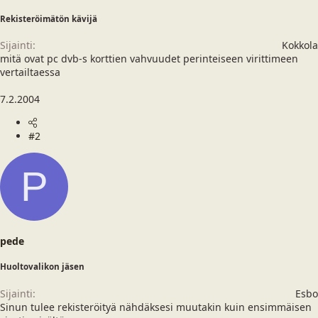
i
r
Rekisteröimätön kävijä
t
ä
t
Sijainti
Kokkola
a
mitä ovat pc dvb-s korttien vahvuudet perinteiseen virittimeen
j
a
vertailtaessa
7.2.2004
#2
P
pede
Huoltovalikon jäsen
Sijainti
Esbo
Sinun tulee rekisteröityä nähdäksesi muutakin kuin ensimmäisen