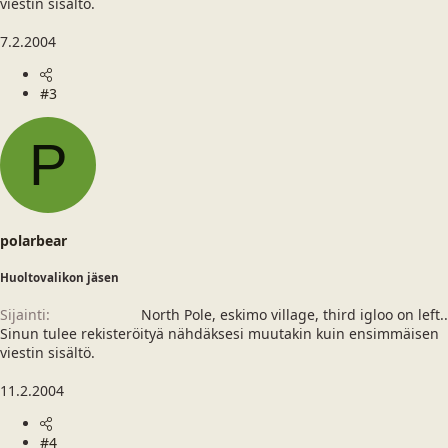
viestin sisältö.
7.2.2004
#3
P
polarbear
Huoltovalikon jäsen
Sijainti
North Pole, eskimo village, third igloo on left..
Sinun tulee rekisteröityä nähdäksesi muutakin kuin ensimmäisen
viestin sisältö.
11.2.2004
#4