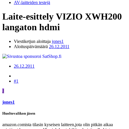
AV-laitteiden testejä
Laite-esittely
VIZIO XWH200
langaton hdmi
Viestiketjun aloittaja
jones1
Aloituspäivämäärä
26.12.2011
26.12.2011
#1
J
jones1
Huoltovalikon jäsen
amazon.comista tilasin kyseisen laitteen,jota olin pitkän aikaa