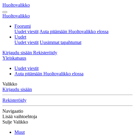
Huoltovalikko
Huoltovalikko
Foorumi
Uudet viestit
Auta pitämään Huoltovalikko elossa
Uudet
Uudet viestit
Uusimmat tapahtumat
Kirjaudu sisään
Rekisteröidy
Yleiskatsaus
Uudet viestit
Auta pitämään Huoltovalikko elossa
Valikko
Kirjaudu sisään
Rekisteröidy
Navigaatio
Lisää vaihtoehtoja
Sulje Valikko
Muut