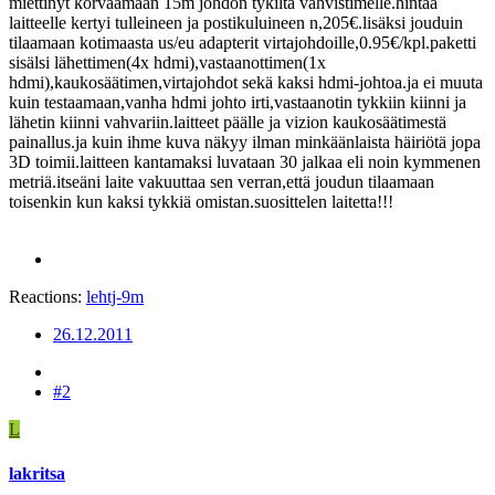
miettinyt korvaamaan 15m johdon tykiltä vahvistimelle.hintaa
laitteelle kertyi tulleineen ja postikuluineen n,205€.lisäksi jouduin
tilaamaan kotimaasta us/eu adapterit virtajohdoille,0.95€/kpl.paketti
sisälsi lähettimen(4x hdmi),vastaanottimen(1x
hdmi),kaukosäätimen,virtajohdot sekä kaksi hdmi-johtoa.ja ei muuta
kuin testaamaan,vanha hdmi johto irti,vastaanotin tykkiin kiinni ja
lähetin kiinni vahvariin.laitteet päälle ja vizion kaukosäätimestä
painallus.ja kuin ihme kuva näkyy ilman minkäänlaista häiriötä jopa
3D toimii.laitteen kantamaksi luvataan 30 jalkaa eli noin kymmenen
metriä.itseäni laite vakuuttaa sen verran,että joudun tilaamaan
toisenkin kun kaksi tykkiä omistan.suosittelen laitetta!!!
Reactions:
lehtj-9m
26.12.2011
#2
L
lakritsa