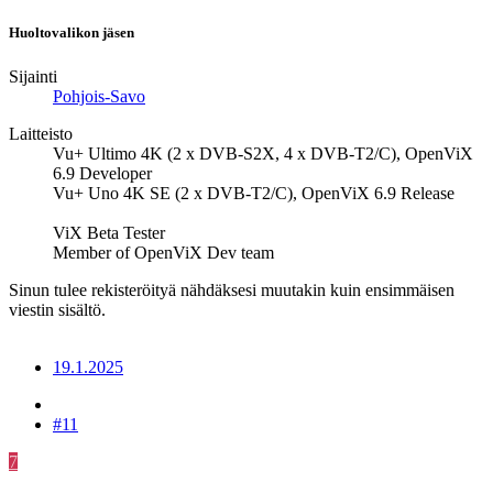
Huoltovalikon jäsen
Sijainti
Pohjois-Savo
Laitteisto
Vu+ Ultimo 4K (2 x DVB-S2X, 4 x DVB-T2/C), OpenViX
6.9 Developer
Vu+ Uno 4K SE (2 x DVB-T2/C), OpenViX 6.9 Release
ViX Beta Tester
Member of OpenViX Dev team
Sinun tulee rekisteröityä nähdäksesi muutakin kuin ensimmäisen
viestin sisältö.
19.1.2025
#11
7