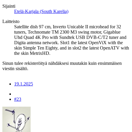
Sijainti
Etelä-Karjala (South Karelia)
Laitteisto
Satellite dish 97 cm, Inverto Unicable II microhead for 32
tuners, Technomate TM 2300 M3 swing motor, Gigablue
Uhd Quad 4K Pro with Sundtek USB DVB-C/T2 tuner and
Digita antenna network. Slot1 the latest OpenViX with the
skin Simple Ten Eighty, and in slot2 the latest OpenATV with
the skin MetrixHD.
Sinun tulee rekisteröityä nähdäksesi muutakin kuin ensimmäisen
viestin sisältö.
19.1.2025
#23