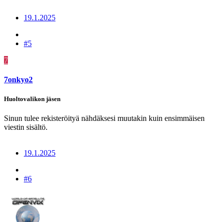
19.1.2025
#5
7
7onkyo2
Huoltovalikon jäsen
Sinun tulee rekisteröityä nähdäksesi muutakin kuin ensimmäisen
viestin sisältö.
19.1.2025
#6