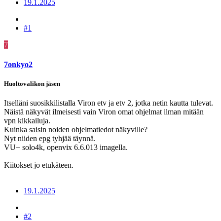
19.1.2025
#1
7
7onkyo2
Huoltovalikon jäsen
Itselläni suosikkilistalla Viron etv ja etv 2, jotka netin kautta tulevat.
Näistä näkyvät ilmeisesti vain Viron omat ohjelmat ilman mitään
vpn kikkailuja.
Kuinka saisin noiden ohjelmatiedot näkyville?
Nyt niiden epg tyhjää täynnä.
VU+ solo4k, openvix 6.6.013 imagella.
Kiitokset jo etukäteen.
19.1.2025
#2