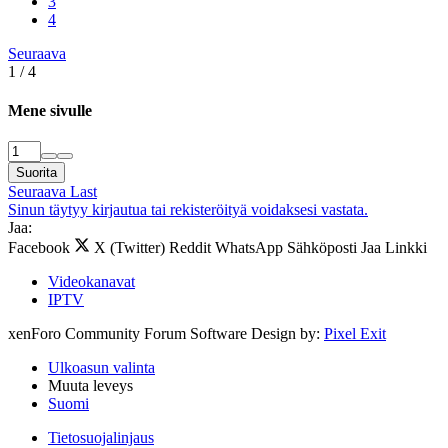
3
4
Seuraava
1 / 4
Mene sivulle
Suorita
Seuraava
Last
Sinun täytyy kirjautua tai rekisteröityä voidaksesi vastata.
Jaa:
Facebook
X (Twitter)
Reddit
WhatsApp
Sähköposti
Jaa
Linkki
Videokanavat
IPTV
xenForo Community Forum Software
Design by:
Pixel Exit
Ulkoasun valinta
Muuta leveys
Suomi
Tietosuojalinjaus