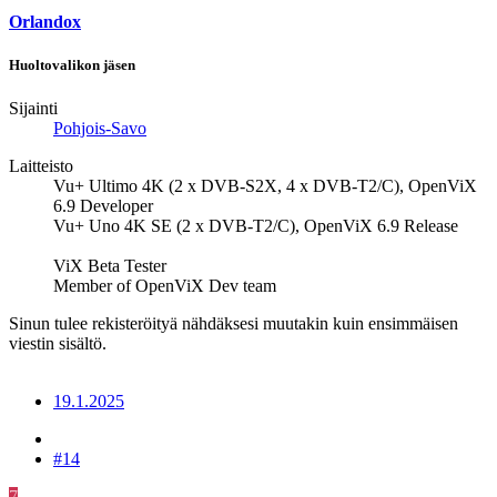
Orlandox
Huoltovalikon jäsen
Sijainti
Pohjois-Savo
Laitteisto
Vu+ Ultimo 4K (2 x DVB-S2X, 4 x DVB-T2/C), OpenViX
6.9 Developer
Vu+ Uno 4K SE (2 x DVB-T2/C), OpenViX 6.9 Release
ViX Beta Tester
Member of OpenViX Dev team
Sinun tulee rekisteröityä nähdäksesi muutakin kuin ensimmäisen
viestin sisältö.
19.1.2025
#14
7