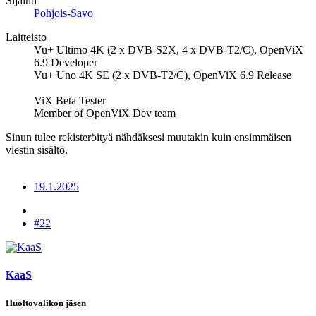
Sijainti
Pohjois-Savo
Laitteisto
Vu+ Ultimo 4K (2 x DVB-S2X, 4 x DVB-T2/C), OpenViX
6.9 Developer
Vu+ Uno 4K SE (2 x DVB-T2/C), OpenViX 6.9 Release
ViX Beta Tester
Member of OpenViX Dev team
Sinun tulee rekisteröityä nähdäksesi muutakin kuin ensimmäisen
viestin sisältö.
19.1.2025
#22
KaaS
Huoltovalikon jäsen