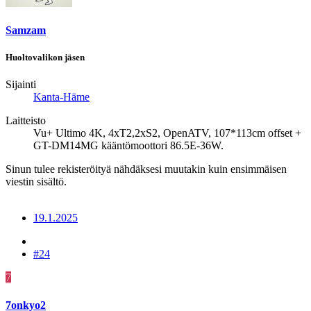
Samzam
Huoltovalikon jäsen
Sijainti
Kanta-Häme
Laitteisto
Vu+ Ultimo 4K, 4xT2,2xS2, OpenATV, 107*113cm offset +
GT-DM14MG kääntömoottori 86.5E-36W.
Sinun tulee rekisteröityä nähdäksesi muutakin kuin ensimmäisen
viestin sisältö.
19.1.2025
#24
7
7onkyo2