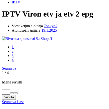
IPTV
IPTV
Viron etv ja etv 2 epg
Viestiketjun aloittaja
7onkyo2
Aloituspäivämäärä
19.1.2025
1
2
3
4
Seuraava
1 / 4
Mene sivulle
Suorita
Seuraava
Last