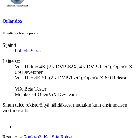
Orlandox
Huoltovalikon jäsen
Sijainti
Pohjois-Savo
Laitteisto
Vu+ Ultimo 4K (2 x DVB-S2X, 4 x DVB-T2/C), OpenViX
6.9 Developer
Vu+ Uno 4K SE (2 x DVB-T2/C), OpenViX 6.9 Release
ViX Beta Tester
Member of OpenViX Dev team
Sinun tulee rekisteröityä nähdäksesi muutakin kuin ensimmäisen
viestin sisältö.
Reactions:
7onkyo2
,
KaaS
ja
Raitsa