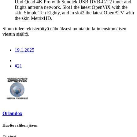
Uhd Quad 4K Pro with Sundtek USB DVB-C/T2 tuner and
Digita antenna network. Slot1 the latest OpenViX with the
skin Simple Ten Eighty, and in slot2 the latest OpenATV with
the skin MetrixHD.
Sinun tulee rekisteröityä nähdäksesi muutakin kuin ensimmäisen
viestin sisältö.
19.1.2025
#21
Orlandox
Huoltovalikon jäsen