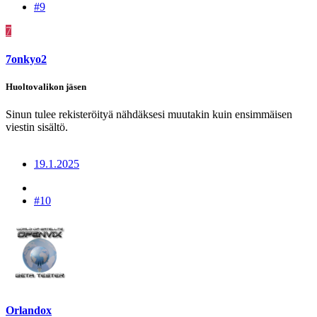
#9
7
7onkyo2
Huoltovalikon jäsen
Sinun tulee rekisteröityä nähdäksesi muutakin kuin ensimmäisen
viestin sisältö.
19.1.2025
#10
Orlandox