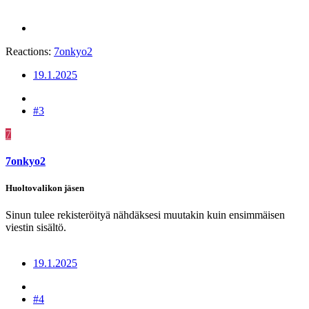
Reactions:
7onkyo2
19.1.2025
#3
7
7onkyo2
Huoltovalikon jäsen
Sinun tulee rekisteröityä nähdäksesi muutakin kuin ensimmäisen
viestin sisältö.
19.1.2025
#4