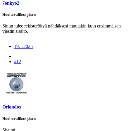
7onkyo2
Huoltovalikon jäsen
Sinun tulee rekisteröityä nähdäksesi muutakin kuin ensimmäisen
viestin sisältö.
19.1.2025
#12
Orlandox
Huoltovalikon jäsen
Sijainti