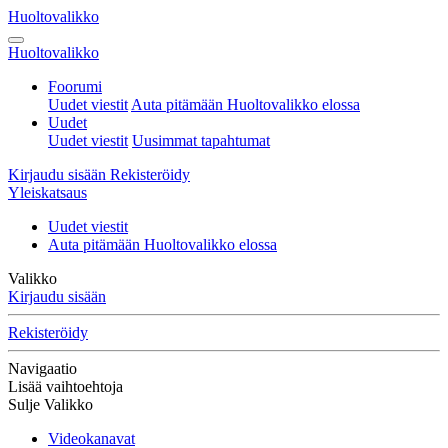
Huoltovalikko
Huoltovalikko
Foorumi
Uudet viestit
Auta pitämään Huoltovalikko elossa
Uudet
Uudet viestit
Uusimmat tapahtumat
Kirjaudu sisään
Rekisteröidy
Yleiskatsaus
Uudet viestit
Auta pitämään Huoltovalikko elossa
Valikko
Kirjaudu sisään
Rekisteröidy
Navigaatio
Lisää vaihtoehtoja
Sulje Valikko
Videokanavat