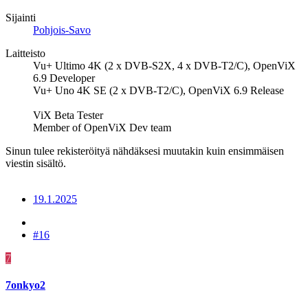
Sijainti
Pohjois-Savo
Laitteisto
Vu+ Ultimo 4K (2 x DVB-S2X, 4 x DVB-T2/C), OpenViX
6.9 Developer
Vu+ Uno 4K SE (2 x DVB-T2/C), OpenViX 6.9 Release
ViX Beta Tester
Member of OpenViX Dev team
Sinun tulee rekisteröityä nähdäksesi muutakin kuin ensimmäisen
viestin sisältö.
19.1.2025
#16
7
7onkyo2