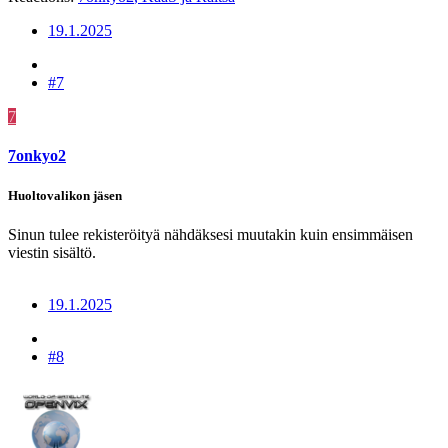
19.1.2025
#7
7
7onkyo2
Huoltovalikon jäsen
Sinun tulee rekisteröityä nähdäksesi muutakin kuin ensimmäisen
viestin sisältö.
19.1.2025
#8