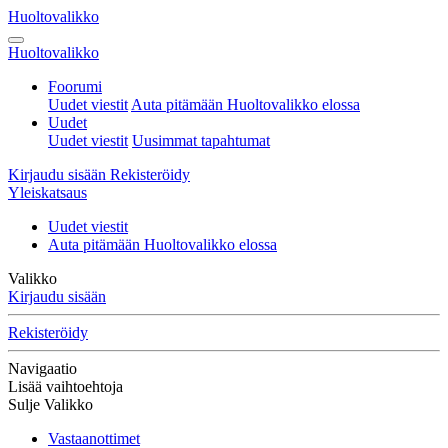
Huoltovalikko
Huoltovalikko
Foorumi
Uudet viestit
Auta pitämään Huoltovalikko elossa
Uudet
Uudet viestit
Uusimmat tapahtumat
Kirjaudu sisään
Rekisteröidy
Yleiskatsaus
Uudet viestit
Auta pitämään Huoltovalikko elossa
Valikko
Kirjaudu sisään
Rekisteröidy
Navigaatio
Lisää vaihtoehtoja
Sulje Valikko
Vastaanottimet