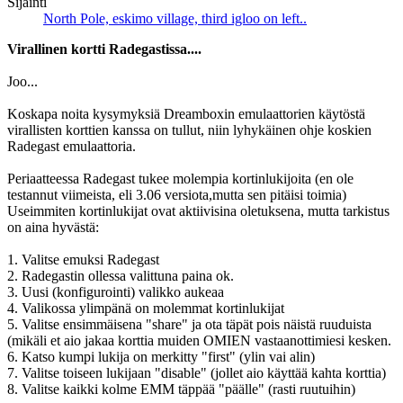
Sijainti
North Pole, eskimo village, third igloo on left..
Virallinen kortti Radegastissa....
Joo...
Koskapa noita kysymyksiä Dreamboxin emulaattorien käytöstä
virallisten korttien kanssa on tullut, niin lyhykäinen ohje koskien
Radegast emulaattoria.
Periaatteessa Radegast tukee molempia kortinlukijoita (en ole
testannut viimeista, eli 3.06 versiota,mutta sen pitäisi toimia)
Useimmiten kortinlukijat ovat aktiivisina oletuksena, mutta tarkistus
on aina hyvästä:
1. Valitse emuksi Radegast
2. Radegastin ollessa valittuna paina ok.
3. Uusi (konfigurointi) valikko aukeaa
4. Valikossa ylimpänä on molemmat kortinlukijat
5. Valitse ensimmäisena "share" ja ota täpät pois näistä ruuduista
(mikäli et aio jakaa korttia muiden OMIEN vastaanottimiesi kesken.
6. Katso kumpi lukija on merkitty "first" (ylin vai alin)
7. Valitse toiseen lukijaan "disable" (jollet aio käyttää kahta korttia)
8. Valitse kaikki kolme EMM täppää "päälle" (rasti ruutuihin)