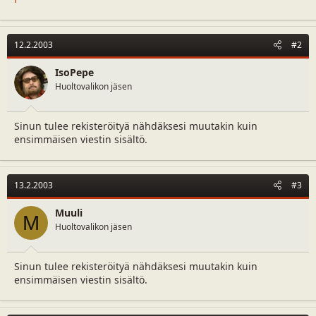
a
m
l
ä
o
ä
12.2.2003
#2
i
r
t
ä
IsoPepe
t
a
Huoltovalikon jäsen
j
a
Sinun tulee rekisteröityä nähdäksesi muutakin kuin
ensimmäisen viestin sisältö.
13.2.2003
#3
Muuli
M
Huoltovalikon jäsen
Sinun tulee rekisteröityä nähdäksesi muutakin kuin
ensimmäisen viestin sisältö.