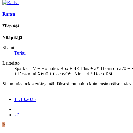
Raitsa
Ylläpitäjä
Ylläpitäjä
Sijainti
Turku
Laitteisto
Sparkle TV + Homatics Box R 4K Plus + 2* Thomson 270 +
+ Deskmini X600 + CachyOS+Niri + 4 * Deco X50
Sinun tulee rekisteröityä nähdäksesi muutakin kuin ensimmäisen viesti
11.10.2025
#7
P