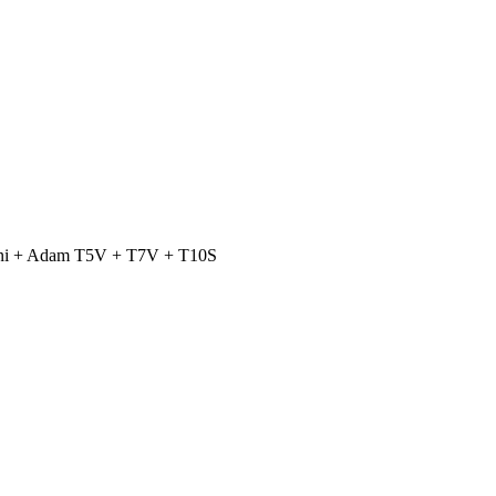
ini + Adam T5V + T7V + T10S