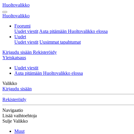
Huoltovalikko
Huoltovalikko
Foorumi
Uudet viestit
Auta pitämään Huoltovalikko elossa
Uudet
Uudet viestit
Uusimmat tapahtumat
Kirjaudu sisään
Rekisteröidy
Yleiskatsaus
Uudet viestit
Auta pitämään Huoltovalikko elossa
Valikko
Kirjaudu sisään
Rekisteröidy
Navigaatio
Lisää vaihtoehtoja
Sulje Valikko
Muut