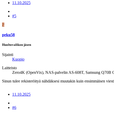
11.10.2025
#5
P
peku58
Huoltovalikon jäsen
Sijainti
Kuopio
Laitteisto
Zero4K (OpenVix), NAS-palvelin AS-608T, Samsung Q70B Q
Sinun tulee rekisteröityä nähdäksesi muutakin kuin ensimmäisen viesti
11.10.2025
#6