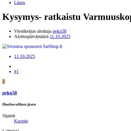
Linux
Kysymys- ratkaistu
Varmuuskop
Viestiketjun aloittaja
peku58
Aloituspäivämäärä
11.10.2025
11.10.2025
#1
P
peku58
Huoltovalikon jäsen
Sijainti
Kuopio
Laitteisto