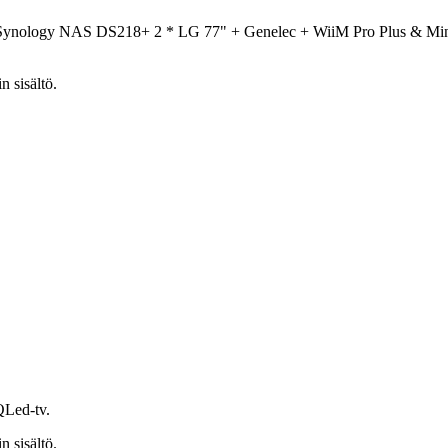
 Synology NAS DS218+ 2 * LG 77" + Genelec + WiiM Pro Plus & M
n sisältö.
Led-tv.
n sisältö.