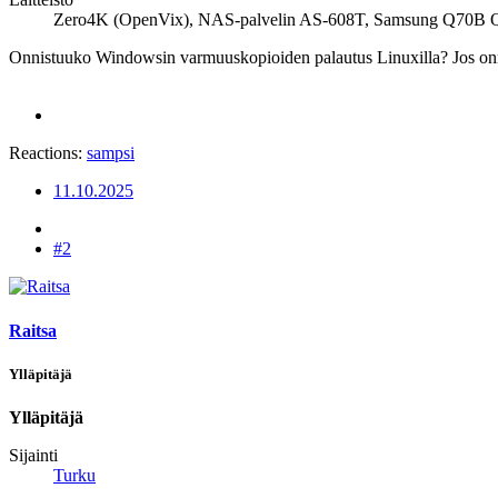
Zero4K (OpenVix), NAS-palvelin AS-608T, Samsung Q70B Q
Onnistuuko Windowsin varmuuskopioiden palautus Linuxilla? Jos onn
Reactions:
sampsi
11.10.2025
#2
Raitsa
Ylläpitäjä
Ylläpitäjä
Sijainti
Turku