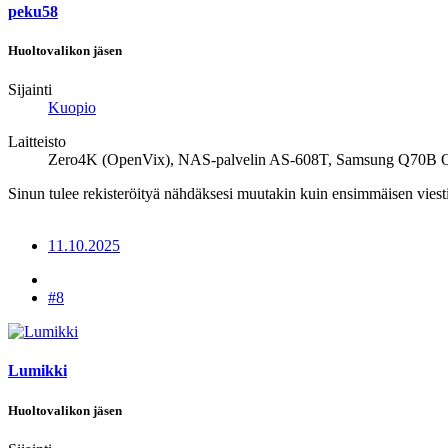
peku58
Huoltovalikon jäsen
Sijainti
Kuopio
Laitteisto
Zero4K (OpenVix), NAS-palvelin AS-608T, Samsung Q70B Q
Sinun tulee rekisteröityä nähdäksesi muutakin kuin ensimmäisen viesti
11.10.2025
#8
Lumikki
Huoltovalikon jäsen