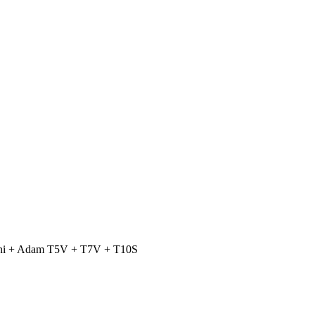
ini + Adam T5V + T7V + T10S