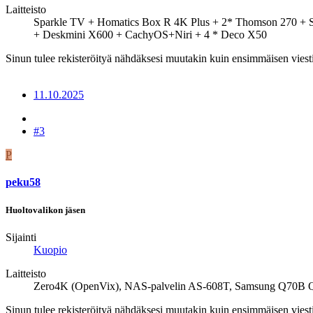
Laitteisto
Sparkle TV + Homatics Box R 4K Plus + 2* Thomson 270 +
+ Deskmini X600 + CachyOS+Niri + 4 * Deco X50
Sinun tulee rekisteröityä nähdäksesi muutakin kuin ensimmäisen viesti
11.10.2025
#3
P
peku58
Huoltovalikon jäsen
Sijainti
Kuopio
Laitteisto
Zero4K (OpenVix), NAS-palvelin AS-608T, Samsung Q70B Q
Sinun tulee rekisteröityä nähdäksesi muutakin kuin ensimmäisen viesti