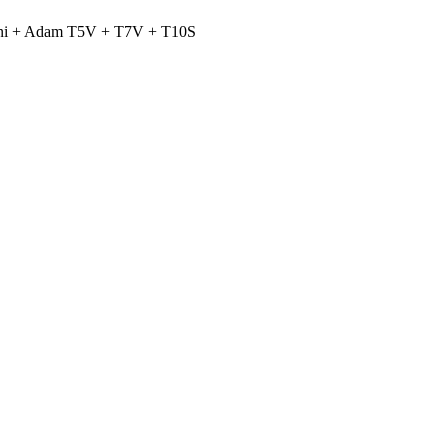
ini + Adam T5V + T7V + T10S