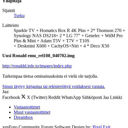
Ylläpitäjä
Sijainti
Turku
Laitteisto
Sparkle TV + Homatics Box R 4K Plus + 2* Thomson 270 +
Synology NAS DS218+ 2 * LG 77" + Genelec + WiiM Pro
Plus & Mini + Adam T5V + T7V + T10S
+ Deskmini X600 + CachyOS+Niri + 4 * Deco X50
Uusi Ronald emu_rel108_040702.img
http://ronaldd.irde.to/images/index.php
Tarkempaa tietoa ominaisuuksista ei vielä ole tarjolla.
Sinun täytyy kirjautua tai rekisteröityä voidaksesi vastata.
Jaa:
Facebook
X (Twitter)
Reddit
WhatsApp
Sähköposti
Jaa
Linkki
Vastaanottimet
Muut vastaanottimet
Dreambox
xenForo Community Forum Software
Design by:
Pixel Exit