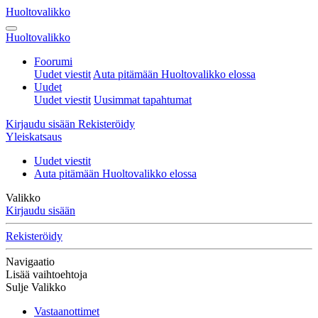
Huoltovalikko
Huoltovalikko
Foorumi
Uudet viestit
Auta pitämään Huoltovalikko elossa
Uudet
Uudet viestit
Uusimmat tapahtumat
Kirjaudu sisään
Rekisteröidy
Yleiskatsaus
Uudet viestit
Auta pitämään Huoltovalikko elossa
Valikko
Kirjaudu sisään
Rekisteröidy
Navigaatio
Lisää vaihtoehtoja
Sulje Valikko
Vastaanottimet