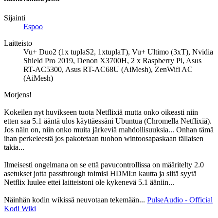
Sijainti
Espoo
Laitteisto
Vu+ Duo2 (1x tuplaS2, 1xtuplaT), Vu+ Ultimo (3xT), Nvidia
Shield Pro 2019, Denon X3700H, 2 x Raspberry Pi, Asus
RT-AC5300, Asus RT-AC68U (AiMesh), ZenWifi AC
(AiMesh)
Morjens!
Kokeilen nyt huvikseen tuota Netflixiä mutta onko oikeasti niin
etten saa 5.1 ääntä ulos käyttäessäni Ubuntua (Chromella Netflixiä).
Jos näin on, niin onko muita järkeviä mahdollisuuksia... Onhan tämä
ihan perkeleestä jos pakotetaan tuohon wintoosapaskaan tällaisen
takia...
Ilmeisesti ongelmana on se että pavucontrollissa on määritelty 2.0
asetukset jotta passthrough toimisi HDMI:n kautta ja siitä syytä
Netflix luulee ettei laitteistoni ole kykenevä 5.1 ääniin...
Näinhän kodin wikissä neuvotaan tekemään...
PulseAudio - Official
Kodi Wiki