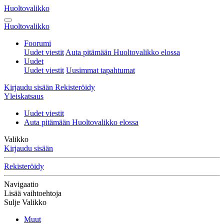
Huoltovalikko
Huoltovalikko
Foorumi
Uudet viestit
Auta pitämään Huoltovalikko elossa
Uudet
Uudet viestit
Uusimmat tapahtumat
Kirjaudu sisään
Rekisteröidy
Yleiskatsaus
Uudet viestit
Auta pitämään Huoltovalikko elossa
Valikko
Kirjaudu sisään
Rekisteröidy
Navigaatio
Lisää vaihtoehtoja
Sulje Valikko
Muut