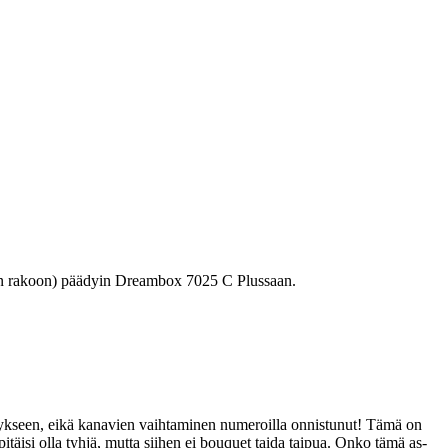
 maan rakoon) päädyin Dreambox 7025 C Plussaan.
estykseen, eikä kanavien vaihtaminen numeroilla onnistunut! Tämä on
itäisi olla tyhjä, mutta siihen ei bouquet taida taipua. Onko tämä as-