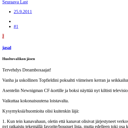
Seuraava
Last
25.9.2011
#1
J
jasal
Huoltovalikon jäsen
Tervehdys Dreamboxaajat!
Vanha ja uskollinen Topfieldini poksahti viimeisen kerran ja seikkai
Asentelin Newnigman CF-kortille ja boksi näyttää nyt kiltisti television,
Vaikuttaa kokonaisuutena loistavalta.
Kysymyksiä/huomioita olisi kuitenkin läjä:
1. Kun tein kanavahaun, oletin että kanavat olisivat järjestyneet ver
nyt ratkaistu tekemällä favorite/bouquet lista, mutta edelleen toki osa