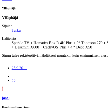
Ylläpitäjä
Ylläpitäjä
Sijainti
Turku
Laitteisto
Sparkle TV + Homatics Box R 4K Plus + 2* Thomson 270 +
+ Deskmini X600 + CachyOS+Niri + 4 * Deco X50
Sinun tulee rekisteröityä nähdäksesi muutakin kuin ensimmäisen viesti
25.9.2011
#5
J
jasal
Huoltovalikon jäsen