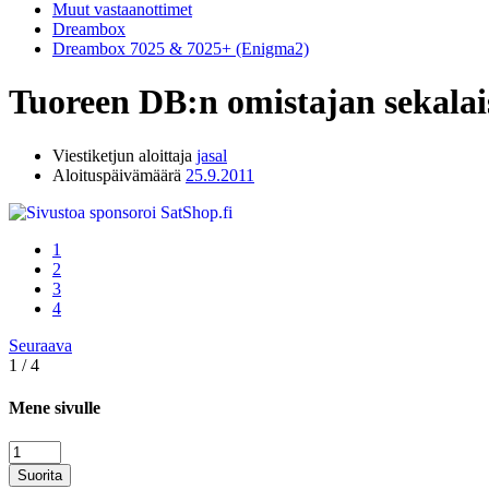
Muut vastaanottimet
Dreambox
Dreambox 7025 & 7025+ (Enigma2)
Tuoreen DB:n omistajan sekalais
Viestiketjun aloittaja
jasal
Aloituspäivämäärä
25.9.2011
1
2
3
4
Seuraava
1 / 4
Mene sivulle
Suorita