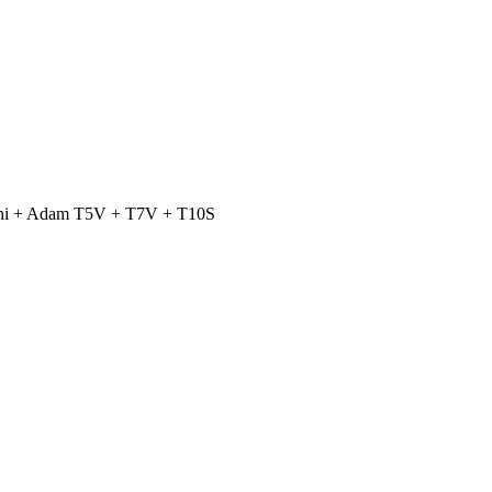
ini + Adam T5V + T7V + T10S