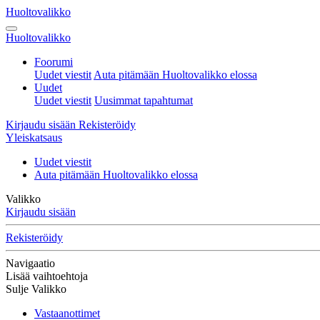
Huoltovalikko
Huoltovalikko
Foorumi
Uudet viestit
Auta pitämään Huoltovalikko elossa
Uudet
Uudet viestit
Uusimmat tapahtumat
Kirjaudu sisään
Rekisteröidy
Yleiskatsaus
Uudet viestit
Auta pitämään Huoltovalikko elossa
Valikko
Kirjaudu sisään
Rekisteröidy
Navigaatio
Lisää vaihtoehtoja
Sulje Valikko
Vastaanottimet