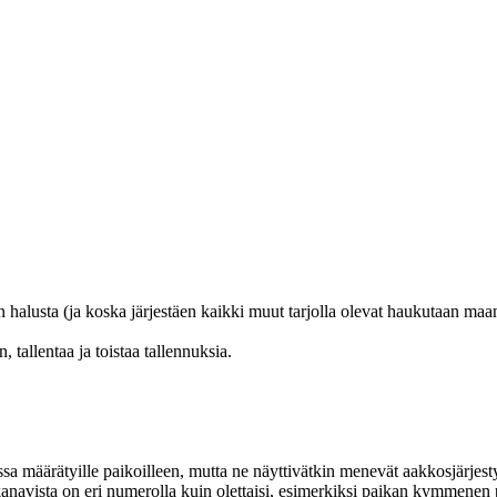
lun halusta (ja koska järjestäen kaikki muut tarjolla olevat haukutaan
 tallentaa ja toistaa tallennuksia.
kossa määrätyille paikoilleen, mutta ne näyttivätkin menevät aakkosjärj
 kanavista on eri numerolla kuin olettaisi, esimerkiksi paikan kymmenen p