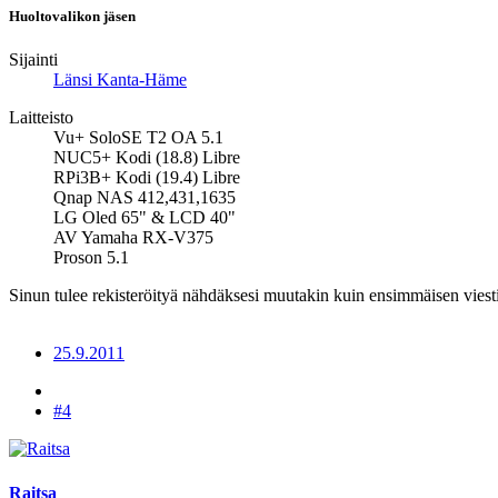
Huoltovalikon jäsen
Sijainti
Länsi Kanta-Häme
Laitteisto
Vu+ SoloSE T2 OA 5.1
NUC5+ Kodi (18.8) Libre
RPi3B+ Kodi (19.4) Libre
Qnap NAS 412,431,1635
LG Oled 65" & LCD 40"
AV Yamaha RX-V375
Proson 5.1
Sinun tulee rekisteröityä nähdäksesi muutakin kuin ensimmäisen viesti
25.9.2011
#4
Raitsa