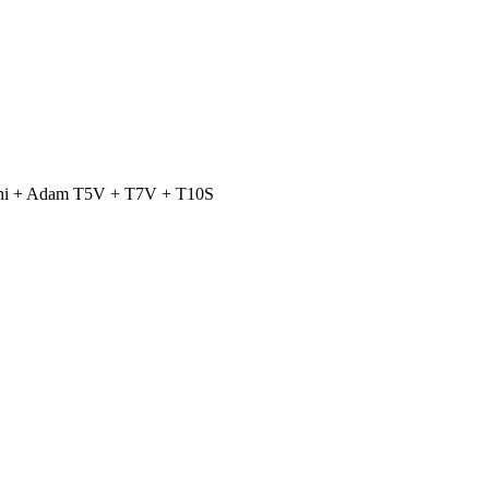
ini + Adam T5V + T7V + T10S