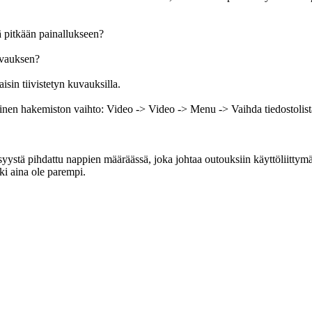
ää pitkään painallukseen?
uvauksen?
isin tiivistetyn kuvauksilla.
inen hakemiston vaihto: Video -> Video -> Menu -> Vaihda tiedostolist
in syystä pihdattu nappien määräässä, joka johtaa outouksiin käyttöli
ki aina ole parempi.