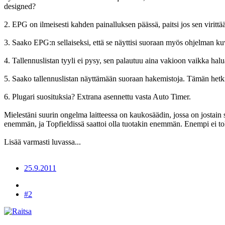
designed?
2. EPG on ilmeisesti kahden painalluksen päässä, paitsi jos sen viritt
3. Saako EPG:n sellaiseksi, että se näyttisi suoraan myös ohjelman k
4. Tallennuslistan tyyli ei pysy, sen palautuu aina vakioon vaikka halua
5. Saako tallennuslistan näyttämään suoraan hakemistoja. Tämän hetk
6. Plugari suosituksia? Extrana asennettu vasta Auto Timer.
Mielestäni suurin ongelma laitteessa on kaukosäädin, jossa on josta
enemmän, ja Topfieldissä saattoi olla tuotakin enemmän. Enempi ei to
Lisää varmasti luvassa...
25.9.2011
#2