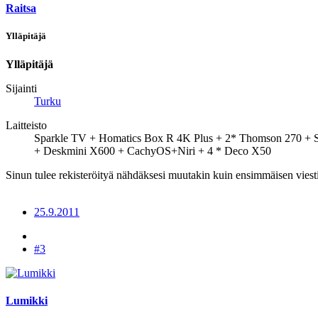
Raitsa
Ylläpitäjä
Ylläpitäjä
Sijainti
Turku
Laitteisto
Sparkle TV + Homatics Box R 4K Plus + 2* Thomson 270 +
+ Deskmini X600 + CachyOS+Niri + 4 * Deco X50
Sinun tulee rekisteröityä nähdäksesi muutakin kuin ensimmäisen viesti
25.9.2011
#3
Lumikki