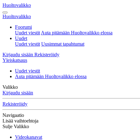
Huoltovalikko
Huoltovalikko
Foorumi
Uudet viestit
Auta pitämään Huoltovalikko elossa
Uudet
Uudet viestit
Uusimmat tapahtumat
Kirjaudu sisään
Rekisteröidy
Yleiskatsaus
Uudet viestit
Auta pitämään Huoltovalikko elossa
Valikko
Kirjaudu sisään
Rekisteröidy
Navigaatio
Lisää vaihtoehtoja
Sulje Valikko
Videokanavat