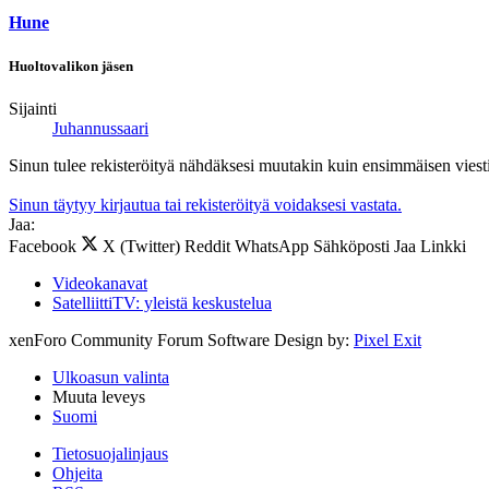
Hune
Huoltovalikon jäsen
Sijainti
Juhannussaari
Sinun tulee rekisteröityä nähdäksesi muutakin kuin ensimmäisen viesti
Sinun täytyy kirjautua tai rekisteröityä voidaksesi vastata.
Jaa:
Facebook
X (Twitter)
Reddit
WhatsApp
Sähköposti
Jaa
Linkki
Videokanavat
SatelliittiTV: yleistä keskustelua
xenForo Community Forum Software
Design by:
Pixel Exit
Ulkoasun valinta
Muuta leveys
Suomi
Tietosuojalinjaus
Ohjeita