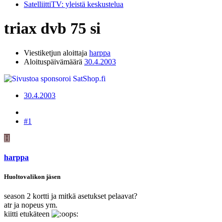
SatelliittiTV: yleistä keskustelua
triax dvb 75 si
Viestiketjun aloittaja
harppa
Aloituspäivämäärä
30.4.2003
30.4.2003
#1
H
harppa
Huoltovalikon jäsen
season 2 kortti ja mitkä asetukset pelaavat?
atr ja nopeus ym.
kiitti etukäteen