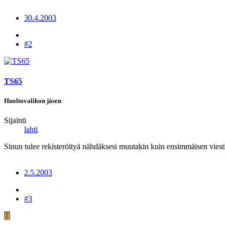
30.4.2003
#2
TS65
Huoltovalikon jäsen
Sijainti
lahti
Sinun tulee rekisteröityä nähdäksesi muutakin kuin ensimmäisen viesti
2.5.2003
#3
H