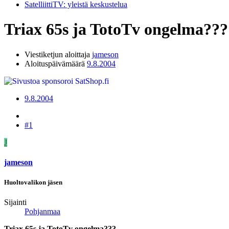
SatelliittiTV: yleistä keskustelua
Triax 65s ja TotoTv ongelma???
Viestiketjun aloittaja
jameson
Aloituspäivämäärä
9.8.2004
9.8.2004
#1
J
jameson
Huoltovalikon jäsen
Sijainti
Pohjanmaa
Triax 65s ja TotoTv ongelma???