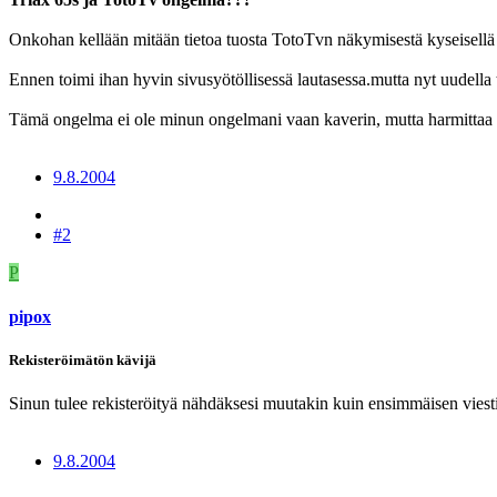
Onkohan kellään mitään tietoa tuosta TotoTvn näkymisestä kyseisellä l
Ennen toimi ihan hyvin sivusyötöllisessä lautasessa.mutta nyt uudella t
Tämä ongelma ei ole minun ongelmani vaan kaverin, mutta harmittaa k
9.8.2004
#2
P
pipox
Rekisteröimätön kävijä
Sinun tulee rekisteröityä nähdäksesi muutakin kuin ensimmäisen viesti
9.8.2004