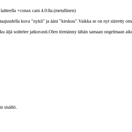
aitteella +conax cam 4.0:lla.(metallinen)
aajuudella kuva "nykii" ja ääni "kirskuu".Vaikka se on nyt siirretty oma
u äijä soittelee jatkuvasti.Olen törmänny tähän samaan ongelmaan aiko
n sisältö.