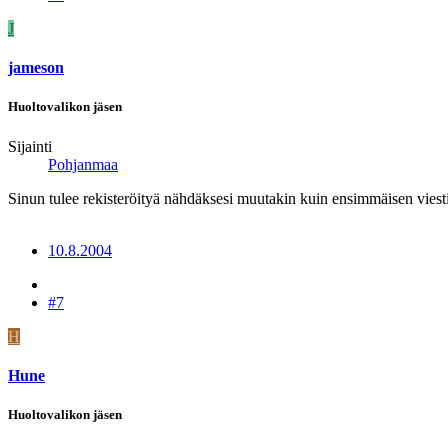
J
jameson
Huoltovalikon jäsen
Sijainti
Pohjanmaa
Sinun tulee rekisteröityä nähdäksesi muutakin kuin ensimmäisen viesti
10.8.2004
#7
H
Hune
Huoltovalikon jäsen