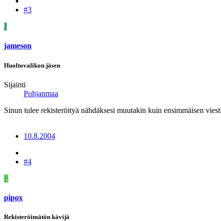
#3
J
jameson
Huoltovalikon jäsen
Sijainti
Pohjanmaa
Sinun tulee rekisteröityä nähdäksesi muutakin kuin ensimmäisen viesti
10.8.2004
#4
P
pipox
Rekisteröimätön kävijä