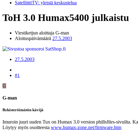
SatelliittiTV: yleistä keskustelua
ToH 3.0 Humax5400 julkaistu
Viestiketjun aloittaja
G-man
Aloituspäivämäärä
27.5.2003
27.5.2003
#1
G
G-man
Rekisteröimätön kävijä
Imuroin juuri uuden Tux on Humax 3.0 version phillsfiles-sivuilta. 
Löytyy myös osoitteesta
www.humax-zone.net/firmware.htm