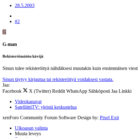
28.5.2003
#2
G
G-man
Rekisteröimätön kävijä
Sinun tulee rekisteröityä nähdäksesi muutakin kuin ensimmäisen viesti
Sinun täytyy kirjautua tai rekisteröityä voidaksesi vastata.
Jaa:
Facebook
X (Twitter)
Reddit
WhatsApp
Sähköposti
Jaa
Linkki
Videokanavat
SatelliittiTV: yleistä keskustelua
xenForo Community Forum Software
Design by:
Pixel Exit
Ulkoasun valinta
Muuta leveys