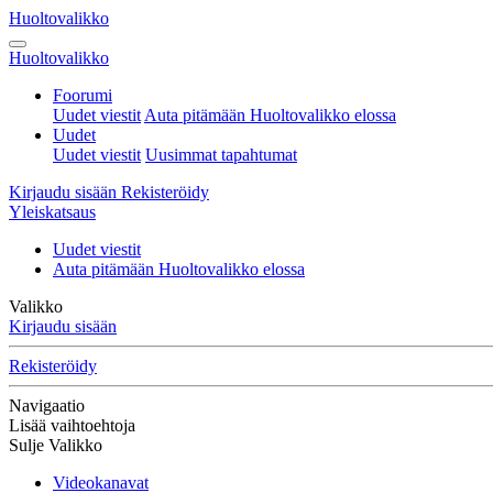
Huoltovalikko
Huoltovalikko
Foorumi
Uudet viestit
Auta pitämään Huoltovalikko elossa
Uudet
Uudet viestit
Uusimmat tapahtumat
Kirjaudu sisään
Rekisteröidy
Yleiskatsaus
Uudet viestit
Auta pitämään Huoltovalikko elossa
Valikko
Kirjaudu sisään
Rekisteröidy
Navigaatio
Lisää vaihtoehtoja
Sulje Valikko
Videokanavat