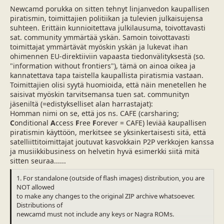
a
m
Newcamd porukka on sitten tehnyt linjanvedon kaupallisen
l
ä
piratismin, toimittajien politiikan ja tulevien julkaisujensa
o
ä
suhteen. Erittäin kunnioitettava julkilausuma, toivottavasti
i
r
sat. community ymmärtää yskän. Samoin toivottavasti
t
ä
toimittajat ymmärtävät myöskin yskän ja lukevat ihan
t
ohimennen EU-direktiiviin vapaasta tiedonvälityksestä (so.
a
"information without frontiers"), tämä on ainoa oikea ja
j
kannatettava tapa taistella kaupallista piratismia vastaan.
a
Toimittajien olisi syytä huomioida, että näin menetellen he
saisivat myöskin tarvitsemansa tuen sat. communityn
jäseniltä (=edistykselliset alan harrastajat):
Homman nimi on se, että jos ns. CAFE (carsharing;
C
onditional
A
ccess
F
ree
F
orever = CAFE) leviää kaupallisen
piratismin käyttöön, merkitsee se yksinkertaisesti sitä, että
satelliittitoimittajat joutuvat kasvokkain P2P verkkojen kanssa
ja musiikkibusiness on helvetin hyvä esimerkki siitä mitä
sitten seuraa......
1. For standalone (outside of flash images) distribution, you are
NOT allowed
to make any changes to the original ZIP archive whatsoever.
Distributions of
newcamd must not include any keys or Nagra ROMs.