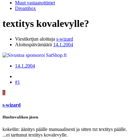
Muut vastaanottimet
Dreambox
textitys kovalevylle?
Viestiketjun aloittaja
s-wizard
Aloituspäivämäärä
14.1.2004
14.1.2004
#1
S
s-wizard
Huoltovalikon jäsen
kokeilin: äänitys päälle manuaalisesti ja sitten txt textitys päälle.
...ei tarttunut textitys kovalevylle.