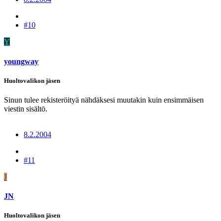
#10
Y
youngway
Huoltovalikon jäsen
Sinun tulee rekisteröityä nähdäksesi muutakin kuin ensimmäisen
viestin sisältö.
8.2.2004
#11
J
JN
Huoltovalikon jäsen