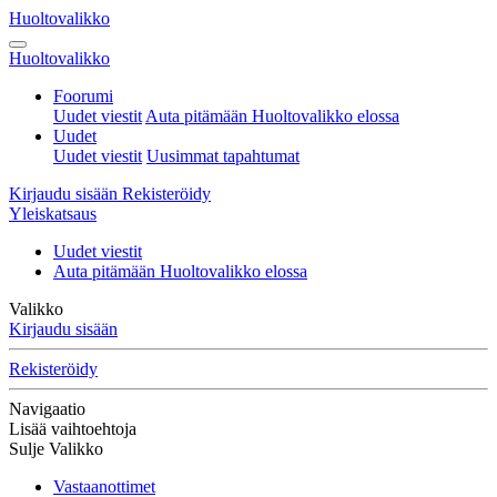
Huoltovalikko
Huoltovalikko
Foorumi
Uudet viestit
Auta pitämään Huoltovalikko elossa
Uudet
Uudet viestit
Uusimmat tapahtumat
Kirjaudu sisään
Rekisteröidy
Yleiskatsaus
Uudet viestit
Auta pitämään Huoltovalikko elossa
Valikko
Kirjaudu sisään
Rekisteröidy
Navigaatio
Lisää vaihtoehtoja
Sulje Valikko
Vastaanottimet