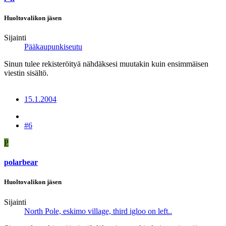
Huoltovalikon jäsen
Sijainti
Pääkaupunkiseutu
Sinun tulee rekisteröityä nähdäksesi muutakin kuin ensimmäisen
viestin sisältö.
15.1.2004
#6
P
polarbear
Huoltovalikon jäsen
Sijainti
North Pole, eskimo village, third igloo on left..