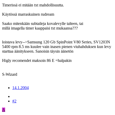
Timerissä ei mitään txt mahdollisuutta.
Käytössä marraskuinen rudream
Saako mitenkään subtaileja kovalevylle talteen, tai
millä imagella timer kaappaisi txt mukaansa???
loistava levy-->Samsung 120 Gb SpinPoint V80 Series, SV1203N
5400 rpm 8.5 ms kuulee vain inasen pienen viuhahduksen kun levy
starttaa äänitykseen. Sanoisin täysin äänetön
Higly recomendet maksoin 86 E =halpakin
S-Wizard
14.1.2004
#2
A