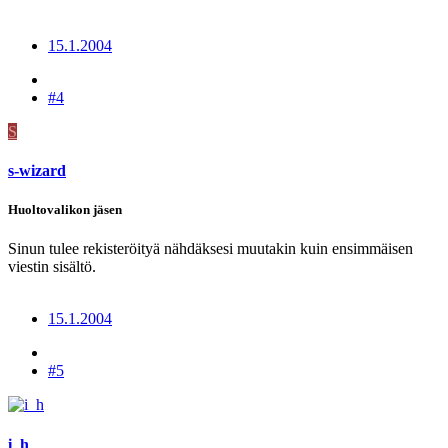
15.1.2004
#4
S
s-wizard
Huoltovalikon jäsen
Sinun tulee rekisteröityä nähdäksesi muutakin kuin ensimmäisen
viestin sisältö.
15.1.2004
#5
i_h