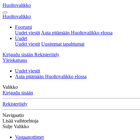
Huoltovalikko
Huoltovalikko
Foorumi
Uudet viestit
Auta pitämään Huoltovalikko elossa
Uudet
Uudet viestit
Uusimmat tapahtumat
Kirjaudu sisään
Rekisteröidy
Yleiskatsaus
Uudet viestit
Auta pitämään Huoltovalikko elossa
Valikko
Kirjaudu sisään
Rekisteröidy
Navigaatio
Lisää vaihtoehtoja
Sulje Valikko
Vastaanottimet