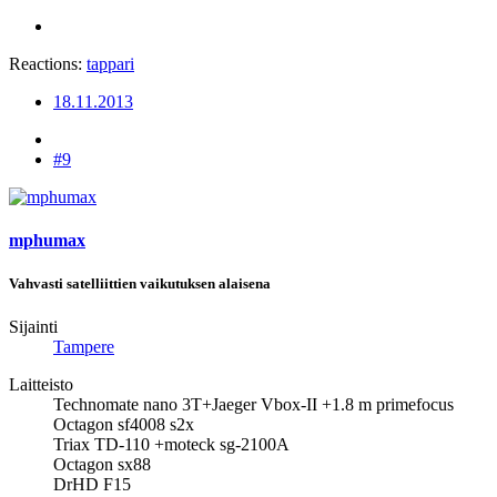
Reactions:
tappari
18.11.2013
#9
mphumax
Vahvasti satelliittien vaikutuksen alaisena
Sijainti
Tampere
Laitteisto
Technomate nano 3T+Jaeger Vbox-II +1.8 m primefocus
Octagon sf4008 s2x
Triax TD-110 +moteck sg-2100A
Octagon sx88
DrHD F15