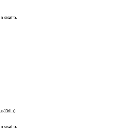
n sisältö.
asäädin)
n sisältö.