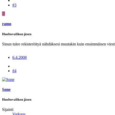
#3
R
ramo
Huoltovalikon jäsen
Sinun tulee rekisteröityä nähdäksesi muutakin kuin ensimmäisen viesti
6.4.2008
#4
Sone
Huoltovalikon jäsen
Sijainti
Varkaus