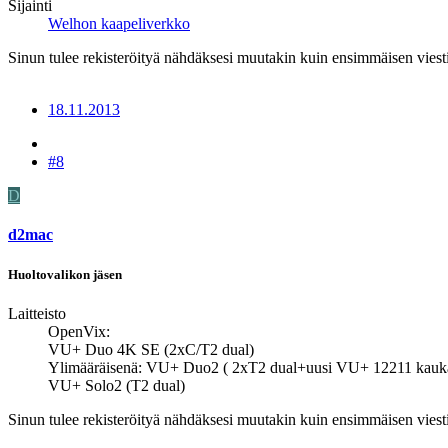
Sijainti
Welhon kaapeliverkko
Sinun tulee rekisteröityä nähdäksesi muutakin kuin ensimmäisen viesti
18.11.2013
#8
D
d2mac
Huoltovalikon jäsen
Laitteisto
OpenVix:
VU+ Duo 4K SE (2xC/T2 dual)
Ylimääräisenä: VU+ Duo2 ( 2xT2 dual+uusi VU+ 12211 kauk
VU+ Solo2 (T2 dual)
Sinun tulee rekisteröityä nähdäksesi muutakin kuin ensimmäisen viesti