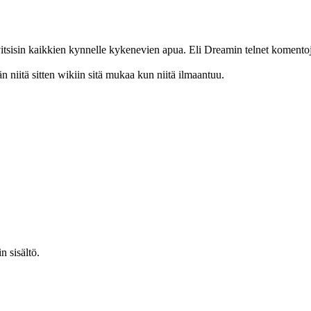
rvitsisin kaikkien kynnelle kykenevien apua. Eli Dreamin telnet komentoj
n niitä sitten wikiin sitä mukaa kun niitä ilmaantuu.
n sisältö.