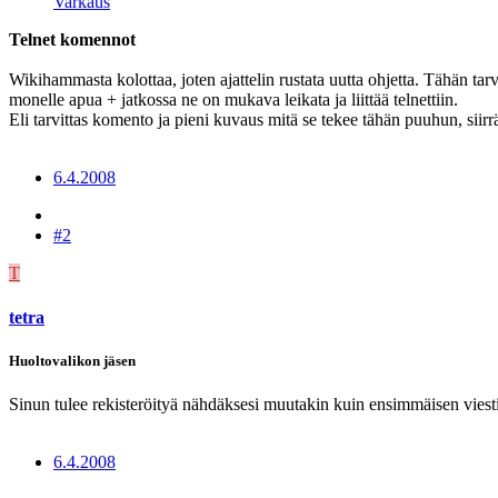
Varkaus
Telnet komennot
Wikihammasta kolottaa, joten ajattelin rustata uutta ohjetta. Tähän ta
monelle apua + jatkossa ne on mukava leikata ja liittää telnettiin.
Eli tarvittas komento ja pieni kuvaus mitä se tekee tähän puuhun, siirrä
6.4.2008
#2
T
tetra
Huoltovalikon jäsen
Sinun tulee rekisteröityä nähdäksesi muutakin kuin ensimmäisen viesti
6.4.2008