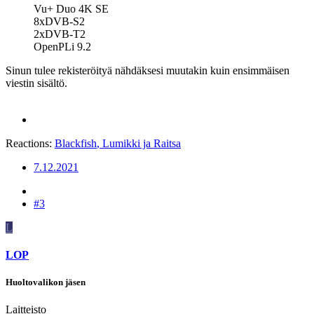
Vu+ Duo 4K SE
8xDVB-S2
2xDVB-T2
OpenPLi 9.2
Sinun tulee rekisteröityä nähdäksesi muutakin kuin ensimmäisen
viestin sisältö.
Reactions:
Blackfish
,
Lumikki
ja
Raitsa
7.12.2021
#3
L
LOP
Huoltovalikon jäsen
Laitteisto