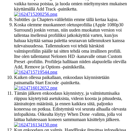
vaikka tuossa poistaa, ja luoda omien mieltymysten mukaisen
käyttämällä Add Track -painiketta.
Subtitles -ja Chapters-välilehtiin emme tällä kertaa kajoa.
Koska olemme muokanneet oletusprofiilia (Apple 1080p30
Surround) jonkin verran, niin uuden muokatun version voi
tallentaa itsellensä profiiliksi jatkokäyttöä varten, kun/jos
haluaa käyttää samaa palettia seuraavan tallennuksen kanssa
tulevaisuudessa. Tallennuksen voi tehdä härskisti
valmisprofiilin päälle tai sitten tehdä oma irrallinen profiili.
Itse olen tallentanut Nelonen HD -kanavalle oman Custom
Preset -profiilin. Profiileja hallitaan niiden alapuolella olevilla
Add, Remove ja Options -painikkeilla.
Kaiken ollessa paikallaan, enkoodaus käynnistetään
painamalla Start Encode -painiketta.
Tämän jälkeen enkoodaus käynnistyy, ja valmistumisaika
riippuu käytetyistä asetuksista, videon koosta ja pituudesta,
ääniraitojen määrästä, ja ennen kaikkea siitä, paljonko
koneessa on potkua. Edistymistä voi seurata alhaalla olevasta
infopalkista. Oikealta löytyy When Done -valinta, jolla voi
laittaa halutessaan koneen sammumaan käsittelyn jälkeen.
Kun enkoodaus on valmis, HandBrake ilmoittaa infopalkissa