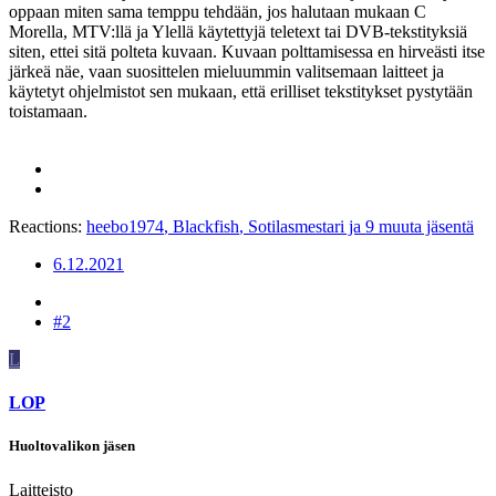
oppaan miten sama temppu tehdään, jos halutaan mukaan C
Morella, MTV:llä ja Ylellä käytettyjä teletext tai DVB-tekstityksiä
siten, ettei sitä polteta kuvaan. Kuvaan polttamisessa en hirveästi itse
järkeä näe, vaan suosittelen mieluummin valitsemaan laitteet ja
käytetyt ohjelmistot sen mukaan, että erilliset tekstitykset pystytään
toistamaan.
Reactions:
heebo1974
,
Blackfish
,
Sotilasmestari
ja 9 muuta jäsentä
6.12.2021
#2
L
LOP
Huoltovalikon jäsen
Laitteisto