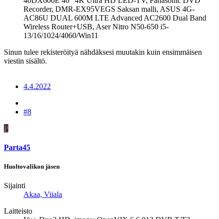
40DX600E 40" 4K Ultra HD LED-TV, Panasonic DVD
Recorder, DMR-EX95VEGS Saksan malli, ASUS 4G-
AC86U DUAL 600M LTE Advanced AC2600 Dual Band
Wireless Router+USB, Aser Nitro N50-650 i5-
13/16/1024/4060/Win11
Sinun tulee rekisteröityä nähdäksesi muutakin kuin ensimmäisen
viestin sisältö.
4.4.2022
#8
P
Parta45
Huoltovalikon jäsen
Sijainti
Akaa, Viiala
Laitteisto