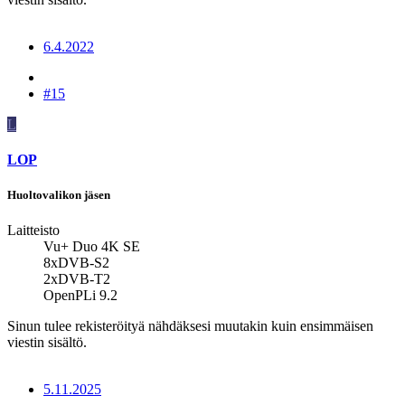
6.4.2022
#15
L
LOP
Huoltovalikon jäsen
Laitteisto
Vu+ Duo 4K SE
8xDVB-S2
2xDVB-T2
OpenPLi 9.2
Sinun tulee rekisteröityä nähdäksesi muutakin kuin ensimmäisen
viestin sisältö.
5.11.2025