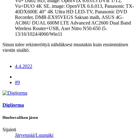
Vu+ Duo2 HD, image: OpenVIX 6.6.013 DVB T/T2,
Vu+DUO 4K SE, image: OpenVIX 6.6.013, Panasonic TX-
40DX600E 40" 4K Ultra HD LED-TV, Panasonic DVD
Recorder, DMR-EX95VEGS Saksan malli, ASUS 4G-
AC86U DUAL 600M LTE Advanced AC2600 Dual Band
Wireless Router+USB, Aser Nitro N50-650 i5-
13/16/1024/4060/Win11
Sinun tulee rekisteröityä nähdäksesi muutakin kuin ensimmäisen
viestin sisältö.
4.4.2022
#9
Digijorma
Huoltovalikon jäsen
Sijainti
Järvenpää/Luumäki