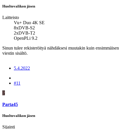
Huoltovalikon jäsen
Laitteisto
Vu+ Duo 4K SE
8xDVB-S2
2xDVB-T2
OpenPLi 9.2
Sinun tulee rekisteröityä nähdäksesi muutakin kuin ensimmäisen
viestin sisältö.
5.4.2022
#11
P
Parta45
Huoltovalikon jäsen
Sijainti