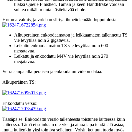
tilaksi Queue Finished. Tämän jälkeen HandBrake voidaan
sulkea mikäli muuta käsiteltävää ei ole.
Homma valmis, ja voidaan siirtyä ihmettelemään lopputulosta:
Alkuperäinen enkoodaamaton ja leikkaamaton tallennettu TS
vie levytilaa noin 2 gigatavua.
Leikattu enkoodaamaton TS vie levytilaa noin 600
megatavua.
Leikattu ja enkoodattu M4V vie levytilaa noin 270
megatavua.
Verrataanpa alkuperäisen ja enkoodatun videon dataa.
Alkuperäinen TS:
Enkoodattu versio:
Tässäpä se. Enkoodattu versio tallenteesta toistunee laitteessa kuin
laitteessa. Tämä ei suinkaan ole yksi ja ainoa tapa tehdä tätä asiaa,
mutta kuitenkin yksi toimiva sellainen. Voisin ketjuun tuoda myös