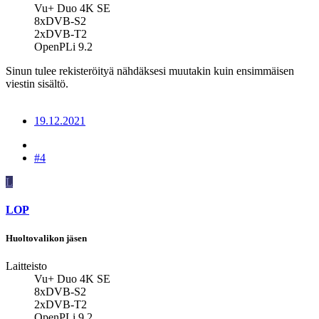
Vu+ Duo 4K SE
8xDVB-S2
2xDVB-T2
OpenPLi 9.2
Sinun tulee rekisteröityä nähdäksesi muutakin kuin ensimmäisen
viestin sisältö.
19.12.2021
#4
L
LOP
Huoltovalikon jäsen
Laitteisto
Vu+ Duo 4K SE
8xDVB-S2
2xDVB-T2
OpenPLi 9.2