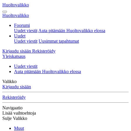
Huoltovalikko
Huoltovalikko
Foorumi
Uudet viestit
Auta pitämään Huoltovalikko elossa
Uudet
Uudet viestit
Uusimmat tapahtumat
Kirjaudu sisään
Rekisteröidy
Yleiskatsaus
Uudet viestit
Auta pitämään Huoltovalikko elossa
Valikko
Kirjaudu sisään
Rekisteröidy
Navigaatio
Lisää vaihtoehtoja
Sulje Valikko
Muut