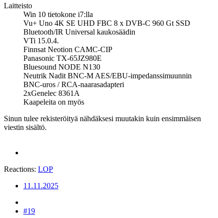
Laitteisto
Win 10 tietokone i7:lla
Vu+ Uno 4K SE UHD FBC 8 x DVB-C 960 Gt SSD
Bluetooth/IR Universal kaukosäädin
VTi 15.0.4.
Finnsat Neotion CAMC-CIP
Panasonic TX-65JZ980E
Bluesound NODE N130
Neutrik Nadit BNC-M AES/EBU-impedanssimuunnin
BNC-uros / RCA-naarasadapteri
2xGenelec 8361A
Kaapeleita on myös
Sinun tulee rekisteröityä nähdäksesi muutakin kuin ensimmäisen
viestin sisältö.
Reactions:
LOP
11.11.2025
#19