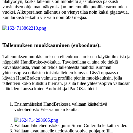
tilahyödyn, koska tallennus on mitoitettu ajastuksessa paksusti
varsinaisen ohjelman näkymisajan molemmille puolille varmuuden
vuoksi. Alkuperäinen tallennus on vienyt tilaa noin kaksi gigatavua,
kun tarkasti leikattu vie vain noin 600 megaa.
Tallennuksen muokkaaminen (enkoodaus):
Tallennuksen muokkaamiseen eli enkoodaamiseen käytän ilmaista ja
näppärää HandBrake-työkalua. Tavoitetilana ei aina ole tinkiä
kuvanlaadusta, vaan on tehdä tallenteesta mahdollisimman
yhteensopiva erilaisten toistolaitteiden kanssa. Tässä oppaassa
käytän HandBraken valmista profiilia pienin muokkauksin, jolla
tallenteen koko kutistuu hieman, ja siitä tulee yhteensopiva valtaosan
laitteiden kanssa kuten Android -ja iPadOS-tabletit.
Ensimmäiseksi HandBrakessa valitaan käsiteltävä
videotiedosto File-valinnan kautta.
Valitaan lähdetiedostoksi juuri Smart Cutterilla leikattu video.
Valitaan avautuneelle tiedostolle sopiva pohjaprofiili.