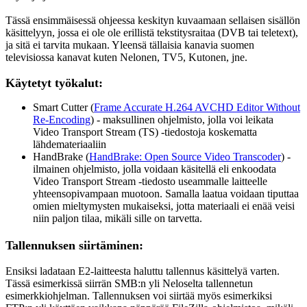
Tässä ensimmäisessä ohjeessa keskityn kuvaamaan sellaisen sisällön
käsittelyyn, jossa ei ole ole erillistä tekstitysraitaa (DVB tai teletext),
ja sitä ei tarvita mukaan. Yleensä tällaisia kanavia suomen
televisiossa kanavat kuten Nelonen, TV5, Kutonen, jne.
Käytetyt työkalut:
Smart Cutter (
Frame Accurate H.264 AVCHD Editor Without
Re-Encoding
) - maksullinen ohjelmisto, jolla voi leikata
Video Transport Stream (TS) -tiedostoja koskematta
lähdemateriaaliin
HandBrake (
HandBrake: Open Source Video Transcoder
) -
ilmainen ohjelmisto, jolla voidaan käsitellä eli enkoodata
Video Transport Stream -tiedosto useammalle laitteelle
yhteensopivampaan muotoon. Samalla laatua voidaan tiputtaa
omien mieltymysten mukaiseksi, jotta materiaali ei enää veisi
niin paljon tilaa, mikäli sille on tarvetta.
Tallennuksen siirtäminen:
Ensiksi ladataan E2-laitteesta haluttu tallennus käsittelyä varten.
Tässä esimerkissä siirrän SMB:n yli Neloselta tallennetun
esimerkkiohjelman. Tallennuksen voi siirtää myös esimerkiksi