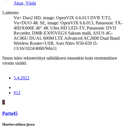
Akaa, Viiala
Laitteisto
Vu+ Duo2 HD, image: OpenVIX 6.6.013 DVB T/T2,
Vu+DUO 4K SE, image: OpenVIX 6.6.013, Panasonic TX-
40DX600E 40" 4K Ultra HD LED-TV, Panasonic DVD
Recorder, DMR-EX95VEGS Saksan malli, ASUS 4G-
AC86U DUAL 600M LTE Advanced AC2600 Dual Band
Wireless Router+USB, Aser Nitro N50-650 i5-
13/16/1024/4060/Win11
Sinun tulee rekisteröityä nähdäksesi muutakin kuin ensimmäisen
viestin sisältö.
5.4.2022
#12
P
Parta45
Huoltovalikon jäsen