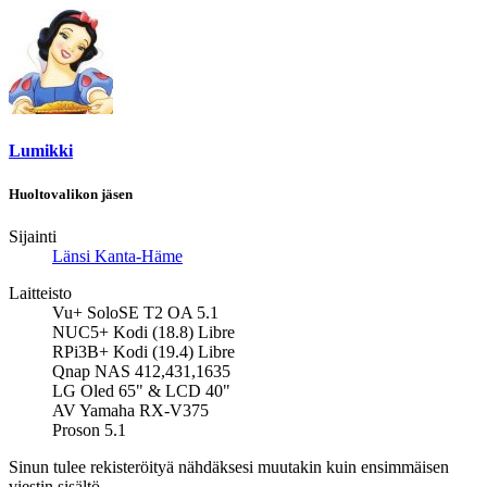
Lumikki
Huoltovalikon jäsen
Sijainti
Länsi Kanta-Häme
Laitteisto
Vu+ SoloSE T2 OA 5.1
NUC5+ Kodi (18.8) Libre
RPi3B+ Kodi (19.4) Libre
Qnap NAS 412,431,1635
LG Oled 65" & LCD 40"
AV Yamaha RX-V375
Proson 5.1
Sinun tulee rekisteröityä nähdäksesi muutakin kuin ensimmäisen
viestin sisältö.