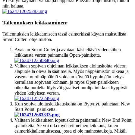
FTP:n yli käyttäen vaikkapa näppärää FileZilla-ohjelmistoa, mikäli
niin haluaa.
Tallennuksen leikkaaminen:
Tallennuksien leikkaamiseen tässä esimerkissä käytän maksullista
Smart Cutter -ohjelmistoa.
Avataan Smart Cutter ja avataan käsiteltävä video siihen
leikkausta varten painamalla Open-painiketta.
Valitaan sopivan ohjelman leikkauksen aloituskohta videon
alapuolella olevalla säätimellä. Myös näppäimistön oikeaa ja
vasenta nuolinäppäintä voidaan käyttää hyppimään kehys
kerrallaan sopivaan kohtaan, ja myös Open-painikkeen
oikealta puolelta löytyvät graafiset nuolipainikkeet hyppivät
yhden kehyksen verran.
Kun sopiva aloitusleikkauskohta on löytynyt, painetaan New
Start Point -painiketta.
Valitaan leikkauksen lopetuskohta painamalla New End Point
-painiketta. Se voi olla myös viimeinen leikkaus, kuten
esimerkkitallennuksessa, jossa ei ole mainostaukoja. Mikäli