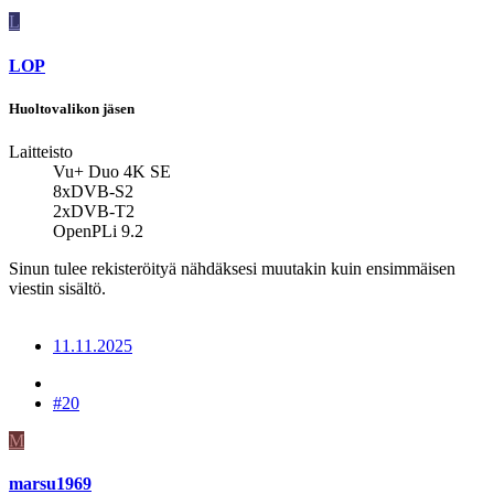
L
LOP
Huoltovalikon jäsen
Laitteisto
Vu+ Duo 4K SE
8xDVB-S2
2xDVB-T2
OpenPLi 9.2
Sinun tulee rekisteröityä nähdäksesi muutakin kuin ensimmäisen
viestin sisältö.
11.11.2025
#20
M
marsu1969