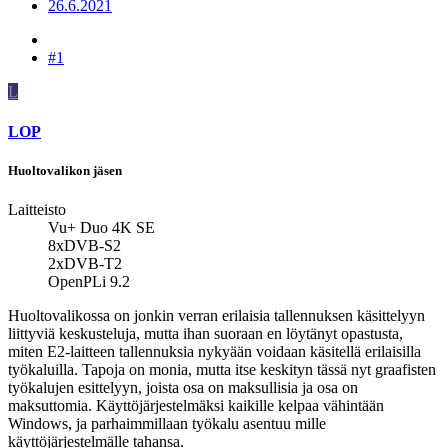
26.6.2021
#1
L
LOP
Huoltovalikon jäsen
Laitteisto
Vu+ Duo 4K SE
8xDVB-S2
2xDVB-T2
OpenPLi 9.2
Huoltovalikossa on jonkin verran erilaisia tallennuksen käsittelyyn
liittyviä keskusteluja, mutta ihan suoraan en löytänyt opastusta,
miten E2-laitteen tallennuksia nykyään voidaan käsitellä erilaisilla
työkaluilla. Tapoja on monia, mutta itse keskityn tässä nyt graafisten
työkalujen esittelyyn, joista osa on maksullisia ja osa on
maksuttomia. Käyttöjärjestelmäksi kaikille kelpaa vähintään
Windows, ja parhaimmillaan työkalu asentuu mille
käyttöjärjestelmälle tahansa.