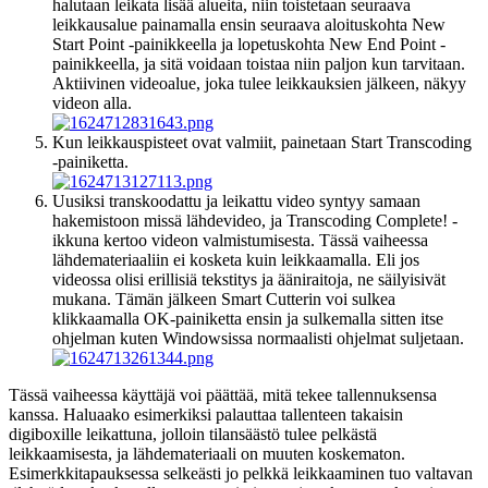
halutaan leikata lisää alueita, niin toistetaan seuraava
leikkausalue painamalla ensin seuraava aloituskohta New
Start Point -painikkeella ja lopetuskohta New End Point -
painikkeella, ja sitä voidaan toistaa niin paljon kun tarvitaan.
Aktiivinen videoalue, joka tulee leikkauksien jälkeen, näkyy
videon alla.
Kun leikkauspisteet ovat valmiit, painetaan Start Transcoding
-painiketta.
Uusiksi transkoodattu ja leikattu video syntyy samaan
hakemistoon missä lähdevideo, ja Transcoding Complete! -
ikkuna kertoo videon valmistumisesta. Tässä vaiheessa
lähdemateriaaliin ei kosketa kuin leikkaamalla. Eli jos
videossa olisi erillisiä tekstitys ja ääniraitoja, ne säilyisivät
mukana. Tämän jälkeen Smart Cutterin voi sulkea
klikkaamalla OK-painiketta ensin ja sulkemalla sitten itse
ohjelman kuten Windowsissa normaalisti ohjelmat suljetaan.
Tässä vaiheessa käyttäjä voi päättää, mitä tekee tallennuksensa
kanssa. Haluaako esimerkiksi palauttaa tallenteen takaisin
digiboxille leikattuna, jolloin tilansäästö tulee pelkästä
leikkaamisesta, ja lähdemateriaali on muuten koskematon.
Esimerkkitapauksessa selkeästi jo pelkkä leikkaaminen tuo valtavan