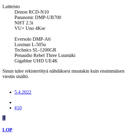
Laitteisto
Denon RCD-N10
Panasonic DMP-UB700
NHT 2.5i
VU+ Uno 4Kse
Eversolo DMP-A6
Luxman L-505u
Technics SL-1200GR
Penaudio Rebel Three Luumäki
Gigablue UHD UE4K
Sinun tulee rekisteröityä nähdäksesi muutakin kuin ensimmäisen
viestin sisältö.
5.4.2022
#10
L
LOP