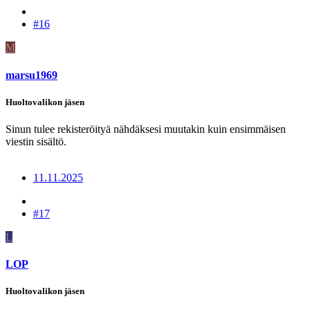
#16
M
marsu1969
Huoltovalikon jäsen
Sinun tulee rekisteröityä nähdäksesi muutakin kuin ensimmäisen
viestin sisältö.
11.11.2025
#17
L
LOP
Huoltovalikon jäsen