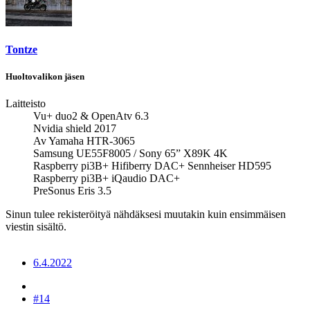
Tontze
Huoltovalikon jäsen
Laitteisto
Vu+ duo2 & OpenAtv 6.3
Nvidia shield 2017
Av Yamaha HTR-3065
Samsung UE55F8005 / Sony 65” X89K 4K
Raspberry pi3B+ Hifiberry DAC+ Sennheiser HD595
Raspberry pi3B+ iQaudio DAC+
PreSonus Eris 3.5
Sinun tulee rekisteröityä nähdäksesi muutakin kuin ensimmäisen
viestin sisältö.
6.4.2022
#14