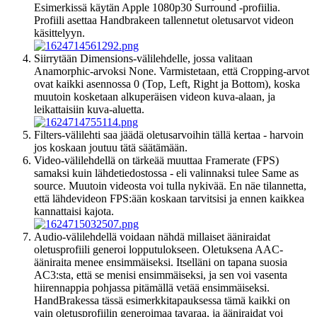
Esimerkissä käytän Apple 1080p30 Surround -profiilia.
Profiili asettaa Handbrakeen tallennetut oletusarvot videon
käsittelyyn.
Siirrytään Dimensions-välilehdelle, jossa valitaan
Anamorphic-arvoksi None. Varmistetaan, että Cropping-arvot
ovat kaikki asennossa 0 (Top, Left, Right ja Bottom), koska
muutoin kosketaan alkuperäisen videon kuva-alaan, ja
leikattaisiin kuva-aluetta.
Filters-välilehti saa jäädä oletusarvoihin tällä kertaa - harvoin
jos koskaan joutuu tätä säätämään.
Video-välilehdellä on tärkeää muuttaa Framerate (FPS)
samaksi kuin lähdetiedostossa - eli valinnaksi tulee Same as
source. Muutoin videosta voi tulla nykivää. En näe tilannetta,
että lähdevideon FPS:ään koskaan tarvitsisi ja ennen kaikkea
kannattaisi kajota.
Audio-välilehdellä voidaan nähdä millaiset ääniraidat
oletusprofiili generoi lopputulokseen. Oletuksena AAC-
ääniraita menee ensimmäiseksi. Itselläni on tapana suosia
AC3:sta, että se menisi ensimmäiseksi, ja sen voi vasenta
hiirennappia pohjassa pitämällä vetää ensimmäiseksi.
HandBrakessa tässä esimerkkitapauksessa tämä kaikki on
vain oletusprofiilin generoimaa tavaraa, ja ääniraidat voi