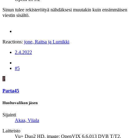
Sinun tulee rekisteröityä nähdäksesi muutakin kuin ensimmäisen
viestin sisältö.
Reactions:
jone
,
Raitsa
ja
Lumikki
2.4.2022
#5
P
Parta45
Huoltovalikon jäsen
Sijainti
Akaa, Viiala
Laitteisto
Vu+ Duo2 HD, image: OpenVIX 6.6.013 DVB T/T2,