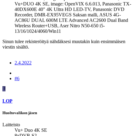
Vu+DUO 4K SE, image: OpenVIX 6.6.013, Panasonic TX-
40DX600E 40" 4K Ultra HD LED-TV, Panasonic DVD
Recorder, DMR-EX95VEGS Saksan malli, ASUS 4G-
AC86U DUAL 600M LTE Advanced AC2600 Dual Band
Wireless Router+USB, Aser Nitro N50-650 i5-
13/16/1024/4060/Win11
Sinun tulee rekisteröityä nähdäksesi muutakin kuin ensimmäisen
viestin sisältö.
2.4.2022
#6
L
LOP
Huoltovalikon jäsen
Laitteisto
Vu+ Duo 4K SE
8xDVB-S2