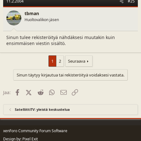
11.2.2004
#25
tbman
Huoltovalikon jäsen
Sinun tulee rekisteröityä nähdäksesi muutakin kuin
ensimmäisen viestin sisältö.
1
2
Seuraava
Sinun täytyy kirjautua tai rekisteröityä voidaksesi vastata.
Facebook
X (Twitter)
Reddit
WhatsApp
Sähköposti
Linkki
Jaa:
SatelliittiTV: yleistä keskustelua
xenForo Community Forum Software
Design by:
Pixel Exit