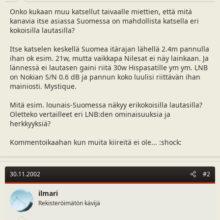
a
m
Onko kukaan muu katsellut taivaalle miettien, että mitä
l
ä
kanavia itse asiassa Suomessa on mahdollista katsella eri
o
ä
kokoisilla lautasilla?
i
r
t
ä
Itse katselen keskellä Suomea itärajan lähellä 2.4m pannulla
t
ihan ok esim. 21w, mutta vaikkapa Nilesat ei näy lainkaan. Ja
a
lännessä ei lautasen gaini riitä 30w Hispasatille ym ym. LNB
j
on Nokian S/N 0.6 dB ja pannun koko luulisi riittävän ihan
a
mainiosti. Mystique.
Mitä esim. lounais-Suomessa näkyy erikokoisilla lautasilla?
Oletteko vertailleet eri LNB:den ominaisuuksia ja
herkkyyksiä?
Kommentoikaahan kun muita kiireitä ei ole... :shock:
30.11.2002
#2
ilmari
Rekisteröimätön kävijä