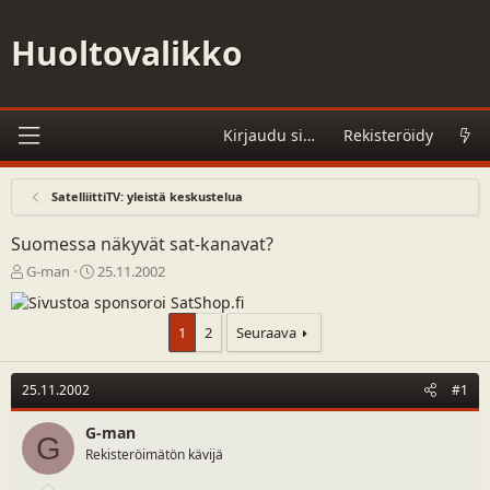
Huoltovalikko
Kirjaudu sisään
Rekisteröidy
SatelliittiTV: yleistä keskustelua
Suomessa näkyvät sat-kanavat?
V
A
G-man
25.11.2002
i
l
e
o
s
i
1
2
Seuraava
t
t
i
u
k
s
25.11.2002
#1
e
p
t
ä
G-man
G
j
i
Rekisteröimätön kävijä
u
v
n
ä