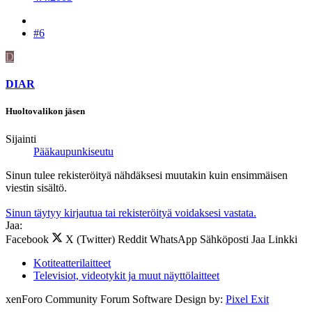
#6
D
DIAR
Huoltovalikon jäsen
Sijainti
Pääkaupunkiseutu
Sinun tulee rekisteröityä nähdäksesi muutakin kuin ensimmäisen
viestin sisältö.
Sinun täytyy kirjautua tai rekisteröityä voidaksesi vastata.
Jaa:
Facebook
X (Twitter)
Reddit
WhatsApp
Sähköposti
Jaa
Linkki
Kotiteatterilaitteet
Televisiot, videotykit ja muut näyttölaitteet
xenForo Community Forum Software
Design by:
Pixel Exit