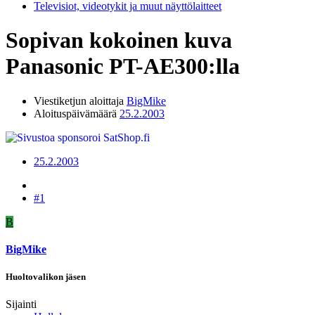
Televisiot, videotykit ja muut näyttölaitteet
Sopivan kokoinen kuva
Panasonic PT-AE300:lla
Viestiketjun aloittaja
BigMike
Aloituspäivämäärä
25.2.2003
25.2.2003
#1
B
BigMike
Huoltovalikon jäsen
Sijainti