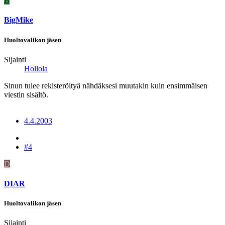
B
BigMike
Huoltovalikon jäsen
Sijainti
Hollola
Sinun tulee rekisteröityä nähdäksesi muutakin kuin ensimmäisen
viestin sisältö.
4.4.2003
#4
D
DIAR
Huoltovalikon jäsen
Sijainti