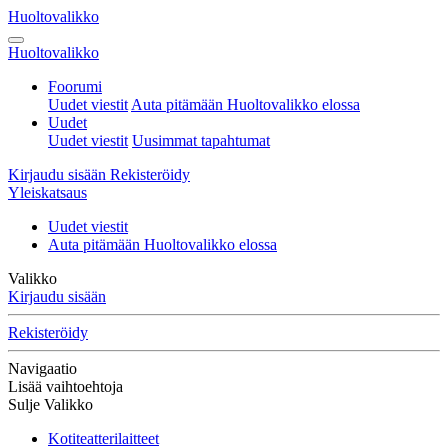
Huoltovalikko
Huoltovalikko
Foorumi
Uudet viestit
Auta pitämään Huoltovalikko elossa
Uudet
Uudet viestit
Uusimmat tapahtumat
Kirjaudu sisään
Rekisteröidy
Yleiskatsaus
Uudet viestit
Auta pitämään Huoltovalikko elossa
Valikko
Kirjaudu sisään
Rekisteröidy
Navigaatio
Lisää vaihtoehtoja
Sulje Valikko
Kotiteatterilaitteet