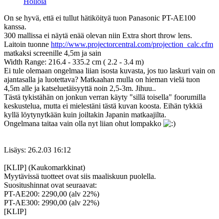
Hollola
On se hyvä, että ei tullut hätiköityä tuon Panasonic PT-AE100
kanssa.
300 mallissa ei näytä enää olevan niin Extra short throw lens.
Laitoin tuonne
http://www.projectorcentral.com/projection_calc.cfm
matkaksi screenille 4,5m ja sain
Width Range: 216.4 - 335.2 cm ( 2.2 - 3.4 m)
Ei tule olemaan ongelmaa liian isosta kuvasta, jos tuo laskuri vain on
ajantasalla ja luotettava? Matkaahan mulla on hieman vielä tuon
4,5m alle ja katseluetäisyyttä noin 2,5-3m. Jihuu..
Tästä tykistähän on jonkun verran käyty "sillä toisella" foorumilla
keskustelua, mutta ei mielestäni tästä kuvan koosta. Eihän tykkiä
kyllä löytynytkään kuin joiltakin Japanin matkaajilta.
Ongelmana taitaa vain olla nyt liian ohut lompakko
Lisäys: 26.2.03 16:12
[KLIP] (Kaukomarkkinat)
Myytävissä tuotteet ovat siis maaliskuun puolella.
Suositushinnat ovat seuraavat:
PT-AE200: 2290,00 (alv 22%)
PT-AE300: 2990,00 (alv 22%)
[KLIP]