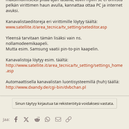
a
m
pelkän virittimen haun avulla, kannattaa ottaa PC ja internet
l
ä
avuksi.
o
ä
i
r
Kanavalistaeditoreja eri virittimille löytyy täältä:
t
ä
www.satellite.it/area_tecnica/tv_setting/seteditor.asp
t
a
Yleensä tarvitaan tämän lisäksi vain ns.
j
nollamodeemikaapeli.
a
Mutta esim. Samsung vaatii pin-to-pin kaapelin.
Kanavalistoja löytyy esim. täältä:
http://www.satellite.it/area_tecnica/tv_setting/settings_home
.asp
Automaattisella kanavalistan luontisysteemillä (huh) täällä:
http://www.dxandy.de/cgi-bin/dvbchan.pl
Sinun täytyy kirjautua tai rekisteröityä voidaksesi vastata.
Facebook
X (Twitter)
Reddit
WhatsApp
Sähköposti
Linkki
Jaa: