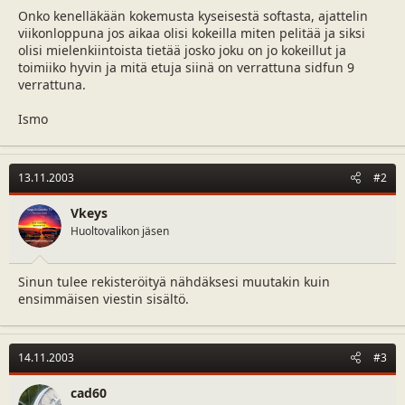
a
m
Onko kenelläkään kokemusta kyseisestä softasta, ajattelin
l
ä
viikonloppuna jos aikaa olisi kokeilla miten pelitää ja siksi
o
ä
olisi mielenkiintoista tietää josko joku on jo kokeillut ja
i
r
toimiiko hyvin ja mitä etuja siinä on verrattuna sidfun 9
t
ä
verrattuna.
t
a
Ismo
j
a
13.11.2003
#2
Vkeys
Huoltovalikon jäsen
Sinun tulee rekisteröityä nähdäksesi muutakin kuin
ensimmäisen viestin sisältö.
14.11.2003
#3
cad60