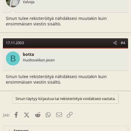
Valvoja
Sinun tulee rekisteröityä nähdäksesi muutakin kuin
ensimmäisen viestin sisältö.
17.11.2003
#4
botta
B
Huoltovalikon jäsen
Sinun tulee rekisteröityä nähdäksesi muutakin kuin
ensimmäisen viestin sisältö.
Sinun täytyy kirjautua tai rekisteröityä voidaksesi vastata.
Facebook
X (Twitter)
Reddit
WhatsApp
Sähköposti
Linkki
Jaa:
Samsung