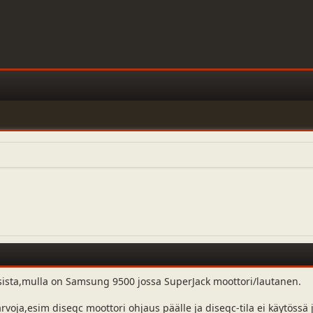
ksista,mulla on Samsung 9500 jossa SuperJack moottori/lautanen.
voja,esim diseqc moottori ohjaus päälle ja diseqc-tila ei käytössä ja