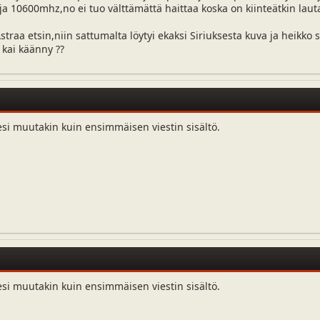
a 10600mhz,no ei tuo välttämättä haittaa koska on kiinteätkin lautas
traa etsin,niin sattumalta löytyi ekaksi Siriuksesta kuva ja heikko 
 kai käänny ??
esi muutakin kuin ensimmäisen viestin sisältö.
esi muutakin kuin ensimmäisen viestin sisältö.