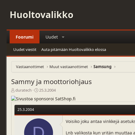
Huoltovalikko
Foorumi
Uudet
Uudet viestit
Auta pitämään Huoltovalikko elossa
Vastaanottimet
Muut vastaanottimet
Samsung
Sammy ja moottoriohjaus
V
A
duratech
25.3.2004
i
l
e
o
s
i
25.3.2004
t
t
i
u
Voisiko joku antaa vinkkejä asetu
k
s
D
e
p
Lnb valikosta kun yritän muuttaa ar
t
ä