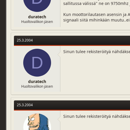
sallitussa välissä" ne on 9750mhz j
j
i
u
v
n
ä
Kun moottorilautasen asensin ja As
duratech
a
m
signaali siitä mihinkään muutu..ei
Huoltovalikon jäsen
l
ä
o
ä
i
r
t
ä
25.3.2004
t
a
Sinun tulee rekisteröityä nähdäks
j
D
a
duratech
Huoltovalikon jäsen
25.3.2004
Sinun tulee rekisteröityä nähdäks