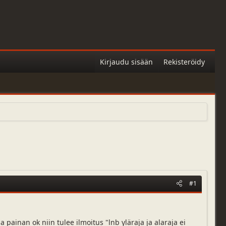
Kirjaudu sisään
Rekisteröidy
#1
 painan ok niin tulee ilmoitus "lnb yläraja ja alaraja ei