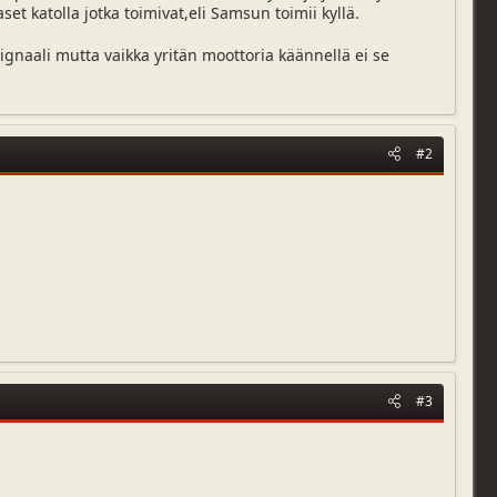
et katolla jotka toimivat,eli Samsun toimii kyllä.
signaali mutta vaikka yritän moottoria käännellä ei se
#2
#3