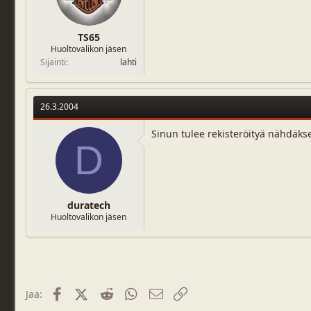
TS65
Huoltovalikon jäsen
Sijainti
lahti
26.3.2004
Sinun tulee rekisteröityä nähdäks
D
duratech
Huoltovalikon jäsen
Facebook
X (Twitter)
Reddit
WhatsApp
Sähköposti
Linkki
Jaa: