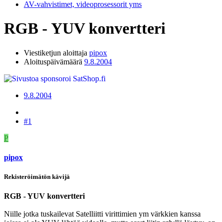
AV-vahvistimet, videoprosessorit yms
RGB - YUV konvertteri
Viestiketjun aloittaja
pipox
Aloituspäivämäärä
9.8.2004
9.8.2004
#1
P
pipox
Rekisteröimätön kävijä
RGB - YUV konvertteri
Niille jotka tuskailevat Satelliitti virittimien ym värkkien kanssa