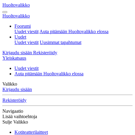
Huoltovalikko
Huoltovalikko
Foorumi
Uudet viestit
Auta pitämään Huoltovalikko elossa
Uudet
Uudet viestit
Uusimmat tapahtumat
Kirjaudu sisään
Rekisteröidy
Yleiskatsaus
Uudet viestit
Auta pitämään Huoltovalikko elossa
Valikko
Kirjaudu sisään
Rekisteröidy
Navigaatio
Lisää vaihtoehtoja
Sulje Valikko
Kotiteatterilaitteet