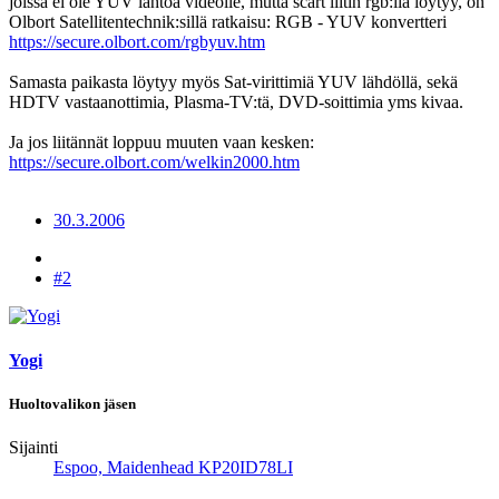
joissa ei ole YUV lähtöä videolle, mutta scart liitin rgb:llä löytyy, on
Olbort Satellitentechnik:sillä ratkaisu: RGB - YUV konvertteri
https://secure.olbort.com/rgbyuv.htm
Samasta paikasta löytyy myös Sat-virittimiä YUV lähdöllä, sekä
HDTV vastaanottimia, Plasma-TV:tä, DVD-soittimia yms kivaa.
Ja jos liitännät loppuu muuten vaan kesken:
https://secure.olbort.com/welkin2000.htm
30.3.2006
#2
Yogi
Huoltovalikon jäsen
Sijainti
Espoo, Maidenhead KP20ID78LI