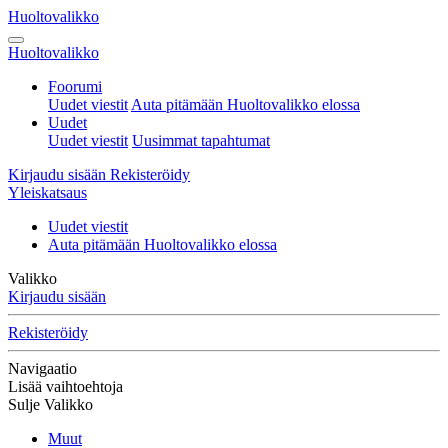
Huoltovalikko
Huoltovalikko
Foorumi
Uudet viestit
Auta pitämään Huoltovalikko elossa
Uudet
Uudet viestit
Uusimmat tapahtumat
Kirjaudu sisään
Rekisteröidy
Yleiskatsaus
Uudet viestit
Auta pitämään Huoltovalikko elossa
Valikko
Kirjaudu sisään
Rekisteröidy
Navigaatio
Lisää vaihtoehtoja
Sulje Valikko
Muut