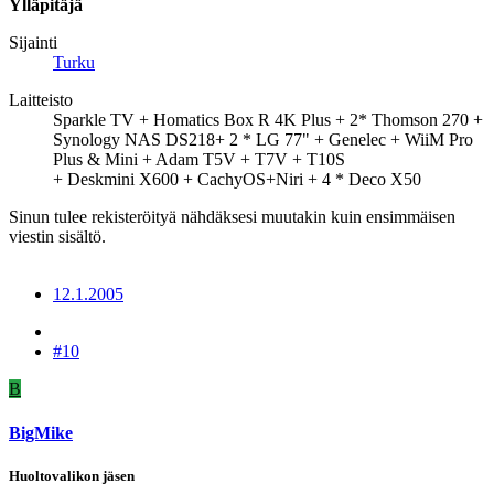
Ylläpitäjä
Sijainti
Turku
Laitteisto
Sparkle TV + Homatics Box R 4K Plus + 2* Thomson 270 +
Synology NAS DS218+ 2 * LG 77" + Genelec + WiiM Pro
Plus & Mini + Adam T5V + T7V + T10S
+ Deskmini X600 + CachyOS+Niri + 4 * Deco X50
Sinun tulee rekisteröityä nähdäksesi muutakin kuin ensimmäisen
viestin sisältö.
12.1.2005
#10
B
BigMike
Huoltovalikon jäsen