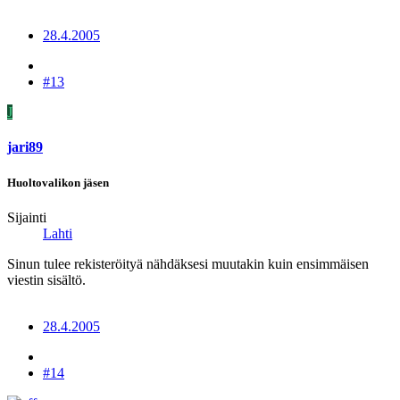
28.4.2005
#13
J
jari89
Huoltovalikon jäsen
Sijainti
Lahti
Sinun tulee rekisteröityä nähdäksesi muutakin kuin ensimmäisen
viestin sisältö.
28.4.2005
#14