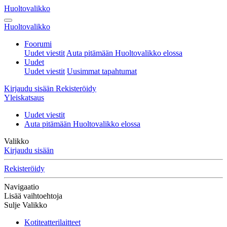
Huoltovalikko
Huoltovalikko
Foorumi
Uudet viestit
Auta pitämään Huoltovalikko elossa
Uudet
Uudet viestit
Uusimmat tapahtumat
Kirjaudu sisään
Rekisteröidy
Yleiskatsaus
Uudet viestit
Auta pitämään Huoltovalikko elossa
Valikko
Kirjaudu sisään
Rekisteröidy
Navigaatio
Lisää vaihtoehtoja
Sulje Valikko
Kotiteatterilaitteet