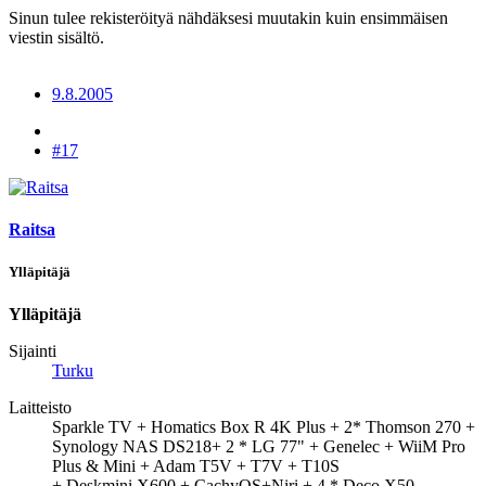
Sinun tulee rekisteröityä nähdäksesi muutakin kuin ensimmäisen
viestin sisältö.
9.8.2005
#17
Raitsa
Ylläpitäjä
Ylläpitäjä
Sijainti
Turku
Laitteisto
Sparkle TV + Homatics Box R 4K Plus + 2* Thomson 270 +
Synology NAS DS218+ 2 * LG 77" + Genelec + WiiM Pro
Plus & Mini + Adam T5V + T7V + T10S
+ Deskmini X600 + CachyOS+Niri + 4 * Deco X50