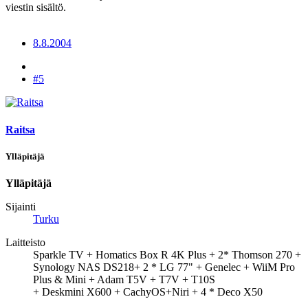
viestin sisältö.
8.8.2004
#5
Raitsa
Ylläpitäjä
Ylläpitäjä
Sijainti
Turku
Laitteisto
Sparkle TV + Homatics Box R 4K Plus + 2* Thomson 270 +
Synology NAS DS218+ 2 * LG 77" + Genelec + WiiM Pro
Plus & Mini + Adam T5V + T7V + T10S
+ Deskmini X600 + CachyOS+Niri + 4 * Deco X50