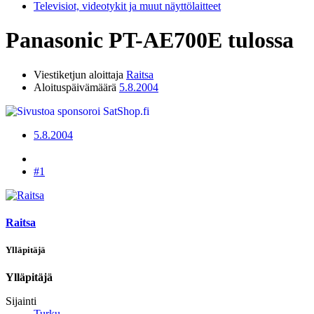
Televisiot, videotykit ja muut näyttölaitteet
Panasonic PT-AE700E tulossa
Viestiketjun aloittaja
Raitsa
Aloituspäivämäärä
5.8.2004
5.8.2004
#1
Raitsa
Ylläpitäjä
Ylläpitäjä
Sijainti
Turku