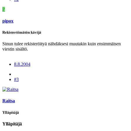
P
pipox
Rekisteröimätön kävijä
Sinun tulee rekisteröityä nähdäksesi muutakin kuin ensimmäisen
viestin sisältö.
8.8.2004
#3
Raitsa
Ylläpitäjä
Ylläpitäjä