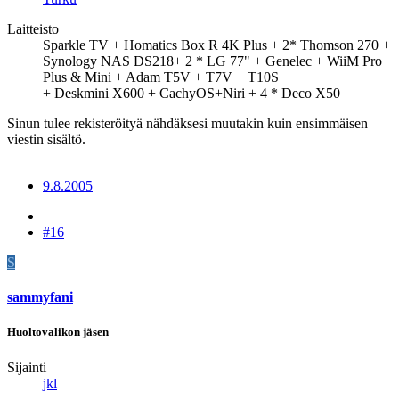
Laitteisto
Sparkle TV + Homatics Box R 4K Plus + 2* Thomson 270 +
Synology NAS DS218+ 2 * LG 77" + Genelec + WiiM Pro
Plus & Mini + Adam T5V + T7V + T10S
+ Deskmini X600 + CachyOS+Niri + 4 * Deco X50
Sinun tulee rekisteröityä nähdäksesi muutakin kuin ensimmäisen
viestin sisältö.
9.8.2005
#16
S
sammyfani
Huoltovalikon jäsen
Sijainti
jkl