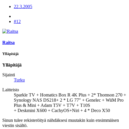
22.3.2005
#12
Raitsa
Ylläpitäjä
Ylläpitäjä
Sijainti
Turku
Laitteisto
Sparkle TV + Homatics Box R 4K Plus + 2* Thomson 270 +
Synology NAS DS218+ 2 * LG 77" + Genelec + WiiM Pro
Plus & Mini + Adam T5V + T7V + T10S
+ Deskmini X600 + CachyOS+Niri + 4 * Deco X50
Sinun tulee rekisteröityä nähdäksesi muutakin kuin ensimmäisen
viestin sisältö.