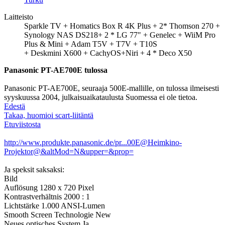
Laitteisto
Sparkle TV + Homatics Box R 4K Plus + 2* Thomson 270 +
Synology NAS DS218+ 2 * LG 77" + Genelec + WiiM Pro
Plus & Mini + Adam T5V + T7V + T10S
+ Deskmini X600 + CachyOS+Niri + 4 * Deco X50
Panasonic PT-AE700E tulossa
Panasonic PT-AE700E, seuraaja 500E-mallille, on tulossa ilmeisesti
syyskuussa 2004, julkaisuaikataulusta Suomessa ei ole tietoa.
Edestä
Takaa, huomioi scart-liitäntä
Etuviistosta
http://www.produkte.panasonic.de/pr...00E@Heimkino-
Projektor@&altMod=N&upper=&prop=
Ja speksit saksaksi:
Bild
Auflösung 1280 x 720 Pixel
Kontrastverhältnis 2000 : 1
Lichtstärke 1.000 ANSI-Lumen
Smooth Screen Technologie New
Neues optisches System Ja