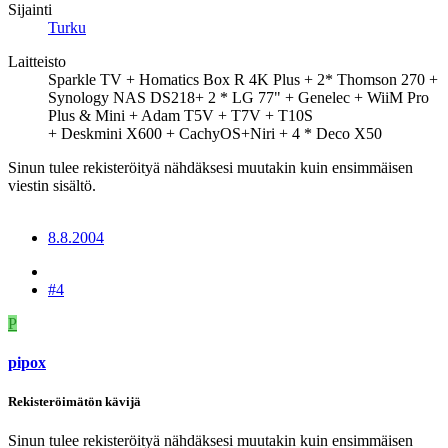
Sijainti
Turku
Laitteisto
Sparkle TV + Homatics Box R 4K Plus + 2* Thomson 270 +
Synology NAS DS218+ 2 * LG 77" + Genelec + WiiM Pro
Plus & Mini + Adam T5V + T7V + T10S
+ Deskmini X600 + CachyOS+Niri + 4 * Deco X50
Sinun tulee rekisteröityä nähdäksesi muutakin kuin ensimmäisen
viestin sisältö.
8.8.2004
#4
P
pipox
Rekisteröimätön kävijä
Sinun tulee rekisteröityä nähdäksesi muutakin kuin ensimmäisen