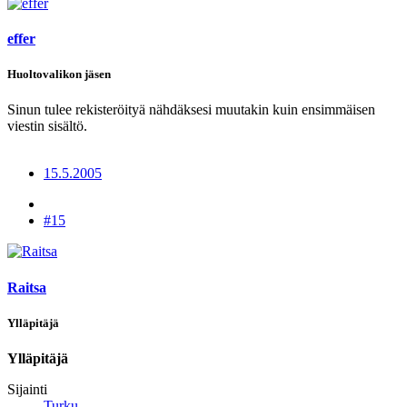
effer
Huoltovalikon jäsen
Sinun tulee rekisteröityä nähdäksesi muutakin kuin ensimmäisen
viestin sisältö.
15.5.2005
#15
Raitsa
Ylläpitäjä
Ylläpitäjä
Sijainti
Turku