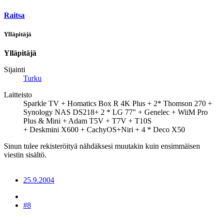
Raitsa
Ylläpitäjä
Ylläpitäjä
Sijainti
Turku
Laitteisto
Sparkle TV + Homatics Box R 4K Plus + 2* Thomson 270 +
Synology NAS DS218+ 2 * LG 77" + Genelec + WiiM Pro
Plus & Mini + Adam T5V + T7V + T10S
+ Deskmini X600 + CachyOS+Niri + 4 * Deco X50
Sinun tulee rekisteröityä nähdäksesi muutakin kuin ensimmäisen
viestin sisältö.
25.9.2004
#8