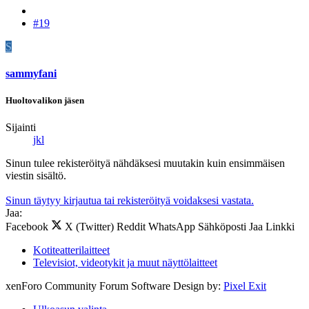
#19
S
sammyfani
Huoltovalikon jäsen
Sijainti
jkl
Sinun tulee rekisteröityä nähdäksesi muutakin kuin ensimmäisen
viestin sisältö.
Sinun täytyy kirjautua tai rekisteröityä voidaksesi vastata.
Jaa:
Facebook
X (Twitter)
Reddit
WhatsApp
Sähköposti
Jaa
Linkki
Kotiteatterilaitteet
Televisiot, videotykit ja muut näyttölaitteet
xenForo Community Forum Software
Design by:
Pixel Exit