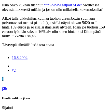
Niin onko kukaan tilannut
http://www.satport24.de/
osoitteessa
olevasta liikkeestä mitään ja jos on niin millaisella kokemuksella?
Alkoi tulla pikkuhiljaa kutinaa tuohon dreamboxin suuntaan
(toivottavasti menisi pian ohi) ja siellä näytti olevan 5620 mallin
hinta 159 euroa ja se sisälsi ilmeisesti alv:een.Tosin jos tuohon 159
euroon lyödään saksan 16% alv niin sitten hinta olisi lähempänä
muita liikkeitä 184,45.
Täytyypä silmäillä lisää tota sivua.
16.8.2004
#2
J
j2k
Huoltovalikon jäsen
Sijainti