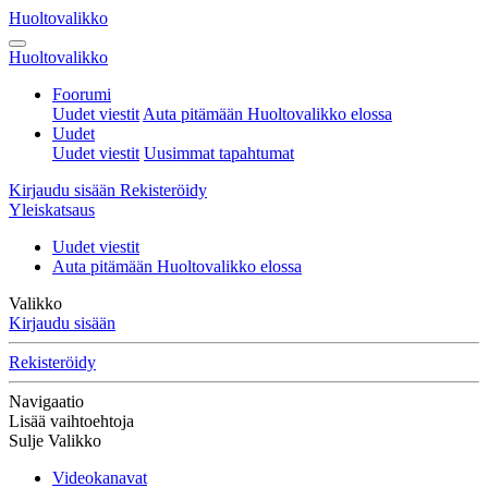
Huoltovalikko
Huoltovalikko
Foorumi
Uudet viestit
Auta pitämään Huoltovalikko elossa
Uudet
Uudet viestit
Uusimmat tapahtumat
Kirjaudu sisään
Rekisteröidy
Yleiskatsaus
Uudet viestit
Auta pitämään Huoltovalikko elossa
Valikko
Kirjaudu sisään
Rekisteröidy
Navigaatio
Lisää vaihtoehtoja
Sulje Valikko
Videokanavat