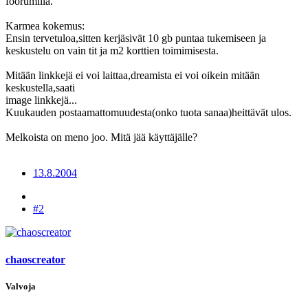
foorumilla.
Karmea kokemus:
Ensin tervetuloa,sitten kerjäsivät 10 gb puntaa tukemiseen ja
keskustelu on vain tit ja m2 korttien toimimisesta.
Mitään linkkejä ei voi laittaa,dreamista ei voi oikein mitään
keskustella,saati
image linkkejä...
Kuukauden postaamattomuudesta(onko tuota sanaa)heittävät ulos.
Melkoista on meno joo. Mitä jää käyttäjälle?
13.8.2004
#2
chaoscreator
Valvoja