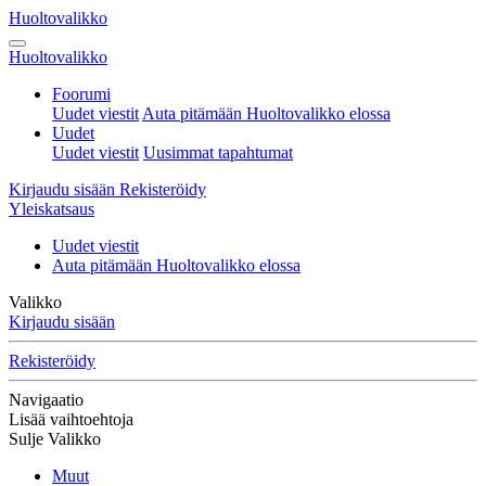
Huoltovalikko
Huoltovalikko
Foorumi
Uudet viestit
Auta pitämään Huoltovalikko elossa
Uudet
Uudet viestit
Uusimmat tapahtumat
Kirjaudu sisään
Rekisteröidy
Yleiskatsaus
Uudet viestit
Auta pitämään Huoltovalikko elossa
Valikko
Kirjaudu sisään
Rekisteröidy
Navigaatio
Lisää vaihtoehtoja
Sulje Valikko
Muut