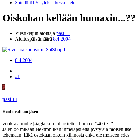
SatelliittiTV: yleistä keskustelua
Oiskohan kellään humaxin...??
Viestiketjun aloittaja
pasi-11
Aloituspäivämäärä
8.4.2004
8.4.2004
#1
P
pasi-11
Huoltovalikon jäsen
vuokrata mulle j-tagia,kun tuli ostettua humaxi 5400 z..?
Ja en oo mikään elektroniikan ihmelapsi että pystyisin moisen itse
tekemään. Eikä ostokaan oikein kiinnosta enkä ole moiseen edes