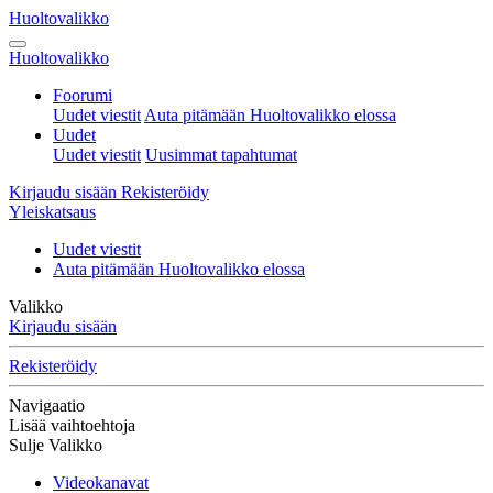
Huoltovalikko
Huoltovalikko
Foorumi
Uudet viestit
Auta pitämään Huoltovalikko elossa
Uudet
Uudet viestit
Uusimmat tapahtumat
Kirjaudu sisään
Rekisteröidy
Yleiskatsaus
Uudet viestit
Auta pitämään Huoltovalikko elossa
Valikko
Kirjaudu sisään
Rekisteröidy
Navigaatio
Lisää vaihtoehtoja
Sulje Valikko
Videokanavat