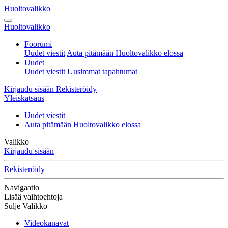
Huoltovalikko
Huoltovalikko
Foorumi
Uudet viestit
Auta pitämään Huoltovalikko elossa
Uudet
Uudet viestit
Uusimmat tapahtumat
Kirjaudu sisään
Rekisteröidy
Yleiskatsaus
Uudet viestit
Auta pitämään Huoltovalikko elossa
Valikko
Kirjaudu sisään
Rekisteröidy
Navigaatio
Lisää vaihtoehtoja
Sulje Valikko
Videokanavat