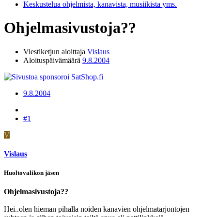
Keskustelua ohjelmista, kanavista, musiikista yms.
Ohjelmasivustoja??
Viestiketjun aloittaja
Vislaus
Aloituspäivämäärä
9.8.2004
9.8.2004
#1
V
Vislaus
Huoltovalikon jäsen
Ohjelmasivustoja??
Hei..olen hieman pihalla noiden kanavien ohjelmatarjontojen