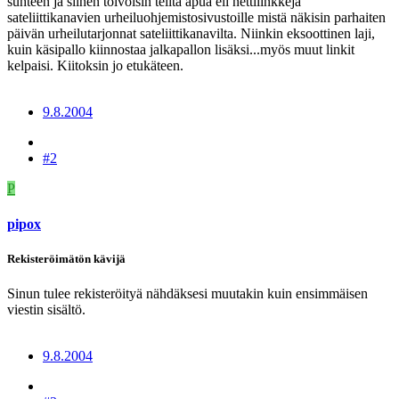
suhteen ja siihen toivoisin teiltä apua eli nettilinkkejä
sateliittikanavien urheiluohjemistosivustoille mistä näkisin parhaiten
päivän urheilutarjonnat sateliittikanavilta. Niinkin eksoottinen laji,
kuin käsipallo kiinnostaa jalkapallon lisäksi...myös muut linkit
kelpaisi. Kiitoksin jo etukäteen.
9.8.2004
#2
P
pipox
Rekisteröimätön kävijä
Sinun tulee rekisteröityä nähdäksesi muutakin kuin ensimmäisen
viestin sisältö.
9.8.2004