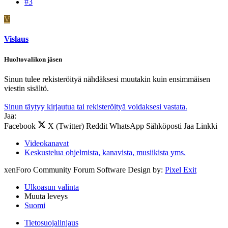
#3
V
Vislaus
Huoltovalikon jäsen
Sinun tulee rekisteröityä nähdäksesi muutakin kuin ensimmäisen
viestin sisältö.
Sinun täytyy kirjautua tai rekisteröityä voidaksesi vastata.
Jaa:
Facebook
X (Twitter)
Reddit
WhatsApp
Sähköposti
Jaa
Linkki
Videokanavat
Keskustelua ohjelmista, kanavista, musiikista yms.
xenForo Community Forum Software
Design by:
Pixel Exit
Ulkoasun valinta
Muuta leveys
Suomi
Tietosuojalinjaus